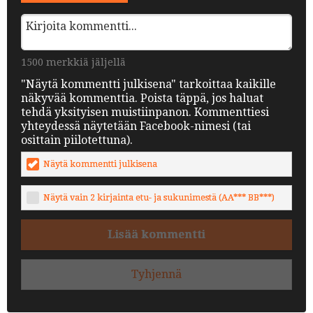
1500 merkkiä jäljellä
"Näytä kommentti julkisena" tarkoittaa kaikille
näkyvää kommenttia. Poista täppä, jos haluat
tehdä yksityisen muistiinpanon. Kommenttiesi
yhteydessä näytetään Facebook-nimesi (tai
osittain piilotettuna).
Näytä kommentti julkisena
Näytä vain 2 kirjainta etu- ja sukunimestä (AA*** BB***)
Lisää kommentti
Tyhjennä