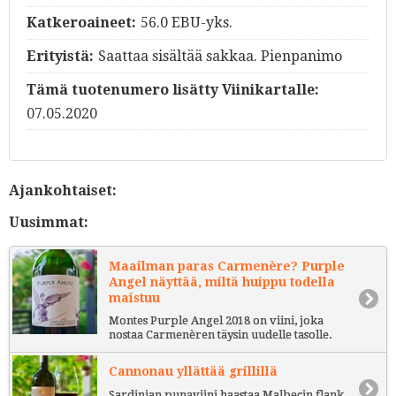
Katkeroaineet:
56.0 EBU-yks.
Erityistä:
Saattaa sisältää sakkaa. Pienpanimo
Tämä tuotenumero lisätty Viinikartalle:
07.05.2020
Ajankohtaiset:
Uusimmat:
Maailman paras Carmenère? Purple
Angel näyttää, miltä huippu todella
maistuu
Montes Purple Angel 2018 on viini, joka
nostaa Carmenèren täysin uudelle tasolle.
Cannonau yllättää grillillä
Sardinian punaviini haastaa Malbecin flank