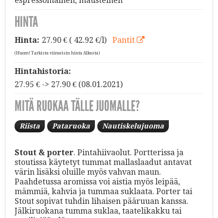
espressomainen, mausteinen
HINTA
Hinta:
27.90
€ ( 42.92 €/l)
Pantit
(Huom! Tarkista viimeisin hinta Alkosta)
Hintahistoria:
27.95 € -> 27.90 € (08.01.2021)
MITÄ RUOKAA TÄLLE JUOMALLE?
Riista
Pataruoka
Nautiskelujuoma
Stout & porter
. Pintahiivaolut. Portterissa ja
stoutissa käytetyt tummat mallaslaadut antavat
värin lisäksi oluille myös vahvan maun.
Paahdetussa aromissa voi aistia myös leipää,
mämmiä, kahvia ja tummaa suklaata. Porter tai
Stout sopivat tuhdin lihaisen pääruuan kanssa.
Jälkiruokana tumma suklaa, taatelikakku tai