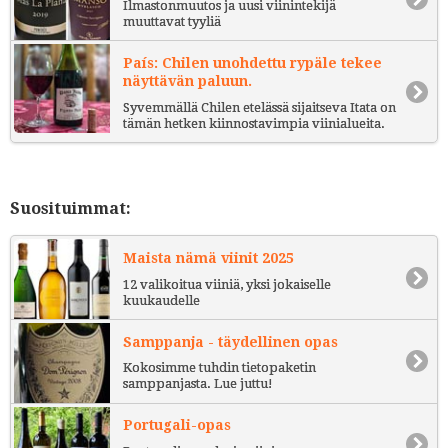
Ilmastonmuutos ja uusi viinintekijä
muuttavat tyyliä
País: Chilen unohdettu rypäle tekee
näyttävän paluun.
Syvemmällä Chilen etelässä sijaitseva Itata on
tämän hetken kiinnostavimpia viinialueita.
Suosituimmat:
Maista nämä viinit 2025
12 valikoitua viiniä, yksi jokaiselle
kuukaudelle
Samppanja - täydellinen opas
Kokosimme tuhdin tietopaketin
samppanjasta. Lue juttu!
Portugali-opas