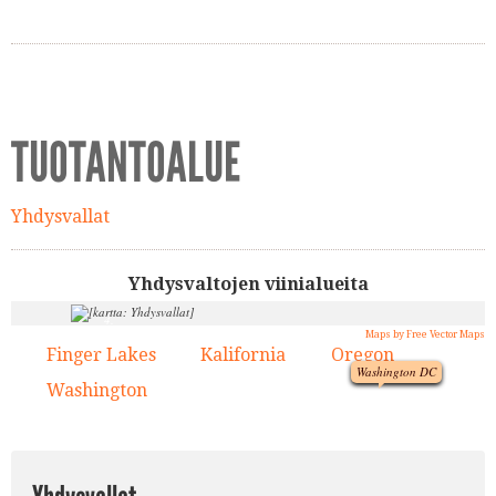
TUOTANTOALUE
Yhdysvallat
Yhdysvaltojen viinialueita
4.
Maps by Free Vector Maps
1.
3.
Finger Lakes
Kalifornia
Oregon
1.
2.
3.
Washington DC
Washington
4.
2.