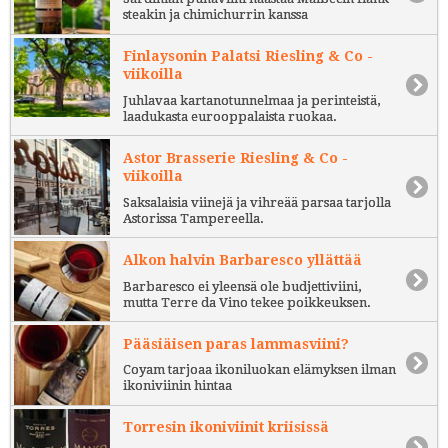
steakin ja chimichurrin kanssa
Finlaysonin Palatsi Riesling & Co -
viikoilla
Juhlavaa kartanotunnelmaa ja perinteistä,
laadukasta eurooppalaista ruokaa.
Astor Brasserie Riesling & Co -
viikoilla
Saksalaisia viinejä ja vihreää parsaa tarjolla
Astorissa Tampereella.
Alkon halvin Barbaresco yllättää
Barbaresco ei yleensä ole budjettiviini,
mutta Terre da Vino tekee poikkeuksen.
Pääsiäisen paras lammasviini?
Coyam tarjoaa ikoniluokan elämyksen ilman
ikoniviinin hintaa
Torresin ikoniviinit kriisissä