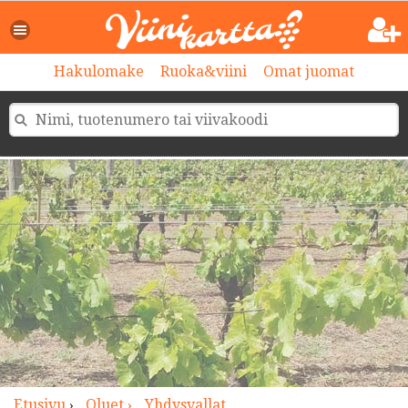
>
Hakulomake
Ruoka&viini
Omat juomat
Etusivu
›
Oluet ›
Yhdysvallat