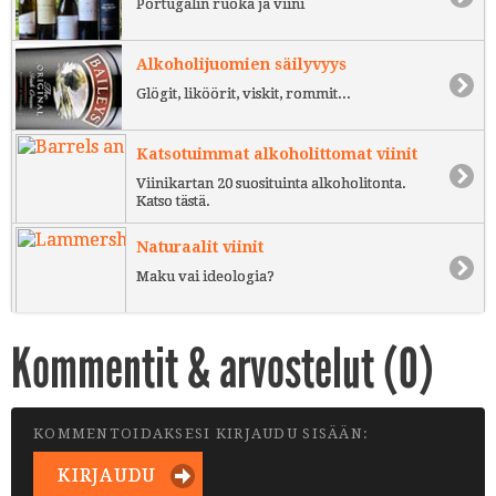
Portugalin ruoka ja viini
Alkoholijuomien säilyvyys
Glögit, liköörit, viskit, rommit...
Katsotuimmat alkoholittomat viinit
Viinikartan 20 suosituinta alkoholitonta.
Katso tästä.
Naturaalit viinit
Maku vai ideologia?
Kommentit & arvostelut (
0
)
KOMMENTOIDAKSESI KIRJAUDU SISÄÄN:
KIRJAUDU