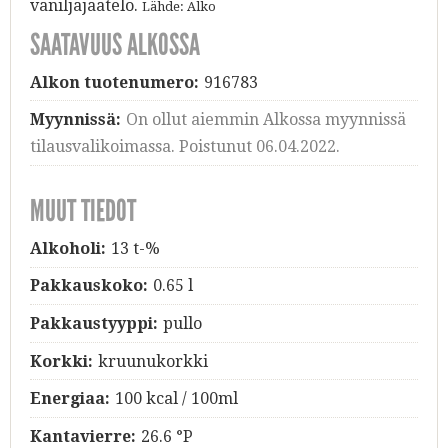
vaniljajäätelö.
Lähde: Alko
SAATAVUUS ALKOSSA
Alkon tuotenumero:
916783
Myynnissä:
On ollut aiemmin Alkossa myynnissä
tilausvalikoimassa. Poistunut 06.04.2022.
MUUT TIEDOT
Alkoholi:
13 t-%
Pakkauskoko:
0.65 l
Pakkaustyyppi:
pullo
Korkki:
kruunukorkki
Energiaa:
100 kcal / 100ml
Kantavierre:
26.6 °P