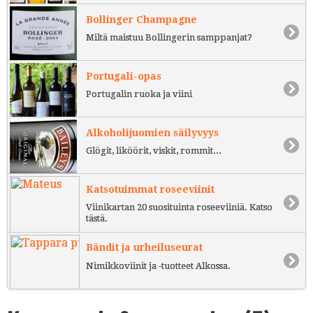
Bollinger Champagne
Miltä maistuu Bollingerin samppanjat?
Portugali-opas
Portugalin ruoka ja viini
Alkoholijuomien säilyvyys
Glögit, liköörit, viskit, rommit...
Katsotuimmat roseeviinit
Viinikartan 20 suosituinta roseeviiniä. Katso
tästä.
Bändit ja urheiluseurat
Nimikkoviinit ja -tuotteet Alkossa.