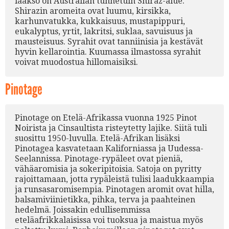
laakso on Australian tunnetuin Shiraz-alue.
Shirazin aromeita ovat luumu, kirsikka,
karhunvatukka, kukkaisuus, mustapippuri,
eukalyptus, yrtit, lakritsi, suklaa, savuisuus ja
mausteisuus. Syrahit ovat tanniinisia ja kestävät
hyvin kellarointia. Kuumassa ilmastossa syrahit
voivat muodostua hillomaisiksi.
Pinotage
Pinotage on Etelä-Afrikassa vuonna 1925 Pinot
Noirista ja Cinsaultista risteytetty lajike. Siitä tuli
suosittu 1950-luvulla. Etelä-Afrikan lisäksi
Pinotagea kasvatetaan Kaliforniassa ja Uudessa-
Seelannissa. Pinotage-rypäleet ovat pieniä,
vähäaromisia ja sokeripitoisia. Satoja on pyritty
rajoittamaan, jotta rypäleistä tulisi laadukkaampia
ja runsasaromisempia. Pinotagen aromit ovat hilla,
balsamiviinietikka, pihka, terva ja paahteinen
hedelmä. Joissakin edullisemmissa
eteläafrikkalaisissa voi tuoksua ja maistua myös