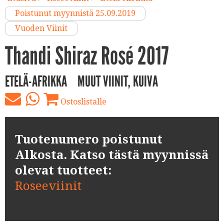
Poistunut myynnistä 25.09.2019
Vuoden Viinit
Thandi Shiraz Rosé 2017
ETELÄ-AFRIKKA
MUUT VIINIT, KUIVA
Ostoslistalle
Tuotenumero poistunut
Alkosta. Katso tästä myynnissä
olevat tuotteet:
Roseeviinit