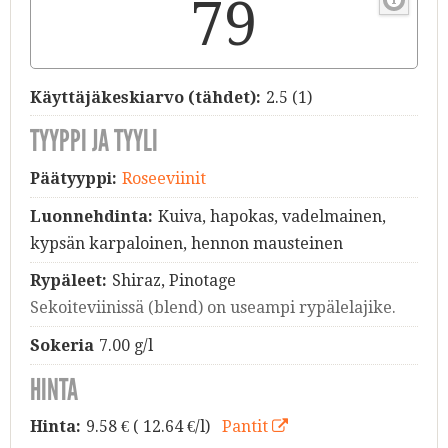
79
Käyttäjäkeskiarvo (tähdet):
2.5
(
1
)
TYYPPI JA TYYLI
Päätyyppi:
Roseeviinit
Luonnehdinta:
Kuiva, hapokas, vadelmainen,
kypsän karpaloinen, hennon mausteinen
Rypäleet:
Shiraz, Pinotage
Sekoiteviinissä (blend) on useampi rypälelajike.
Sokeria
7.00 g/l
HINTA
Hinta:
9.58
€ ( 12.64 €/l)
Pantit