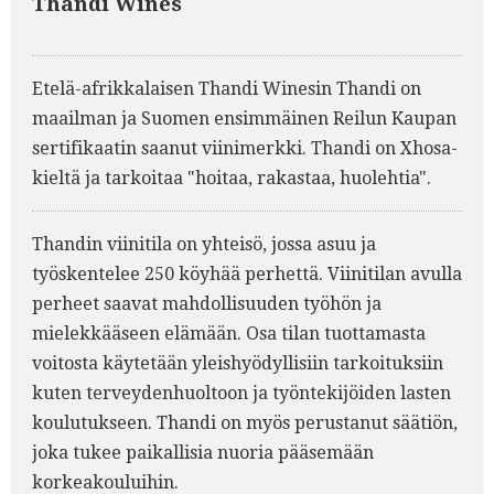
Thandi Wines
Etelä-afrikkalaisen Thandi Winesin Thandi on
maailman ja Suomen ensimmäinen Reilun Kaupan
sertifikaatin saanut viinimerkki. Thandi on Xhosa-
kieltä ja tarkoitaa "hoitaa, rakastaa, huolehtia".
Thandin viinitila on yhteisö, jossa asuu ja
työskentelee 250 köyhää perhettä. Viinitilan avulla
perheet saavat mahdollisuuden työhön ja
mielekkääseen elämään. Osa tilan tuottamasta
voitosta käytetään yleishyödyllisiin tarkoituksiin
kuten terveydenhuoltoon ja työntekijöiden lasten
koulutukseen. Thandi on myös perustanut säätiön,
joka tukee paikallisia nuoria pääsemään
korkeakouluihin.