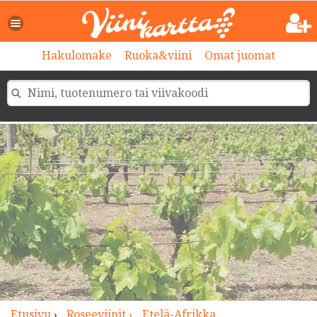
>
Hakulomake
Ruoka&viini
Omat juomat
Etusivu
›
Roseeviinit ›
Etelä-Afrikka