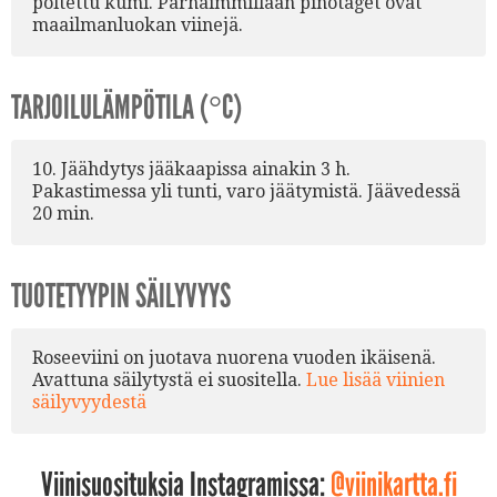
poltettu kumi. Parhaimmillaan pinotaget ovat
maailmanluokan viinejä.
TARJOILULÄMPÖTILA (°C)
10. Jäähdytys jääkaapissa ainakin 3 h.
Pakastimessa yli tunti, varo jäätymistä. Jäävedessä
20 min.
TUOTETYYPIN SÄILYVYYS
Roseeviini on juotava nuorena vuoden ikäisenä.
Avattuna säilytystä ei suositella.
Lue lisää viinien
säilyvyydestä
Viinisuosituksia Instagramissa:
@viinikartta.fi