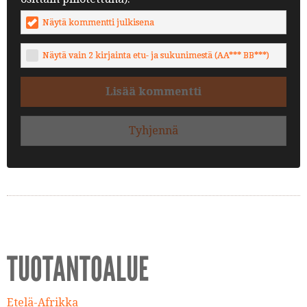
Näytä kommentti julkisena
Näytä vain 2 kirjainta etu- ja sukunimestä (AA*** BB***)
Lisää kommentti
Tyhjennä
TUOTANTOALUE
Etelä-Afrikka