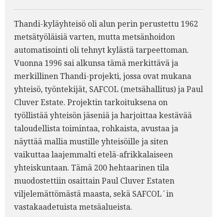
Thandi-kyläyhteisö oli alun perin perustettu 1962
metsätyöläisiä varten, mutta metsänhoidon
automatisointi oli tehnyt kylästä tarpeettoman.
Vuonna 1996 sai alkunsa tämä merkittävä ja
merkillinen Thandi-projekti, jossa ovat mukana
yhteisö, työntekijät, SAFCOL (metsähallitus) ja Paul
Cluver Estate. Projektin tarkoituksena on
työllistää yhteisön jäseniä ja harjoittaa kestävää
taloudellista toimintaa, rohkaista, avustaa ja
näyttää mallia mustille yhteisöille ja siten
vaikuttaa laajemmalti etelä-afrikkalaiseen
yhteiskuntaan. Tämä 200 hehtaarinen tila
muodostettiin osaittain Paul Cluver Estaten
viljelemättömästä maasta, sekä SAFCOL´in
vastakaadetuista metsäalueista.