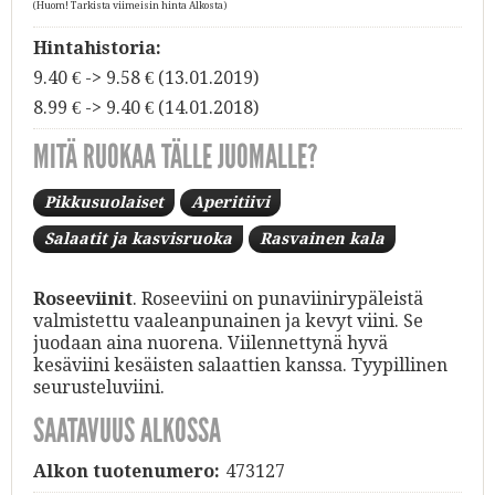
(Huom! Tarkista viimeisin hinta Alkosta)
Hintahistoria:
9.40 € -> 9.58 € (13.01.2019)
8.99 € -> 9.40 € (14.01.2018)
MITÄ RUOKAA TÄLLE JUOMALLE?
Pikkusuolaiset
Aperitiivi
Salaatit ja kasvisruoka
Rasvainen kala
Roseeviinit
. Roseeviini on punaviinirypäleistä
valmistettu vaaleanpunainen ja kevyt viini. Se
juodaan aina nuorena. Viilennettynä hyvä
kesäviini kesäisten salaattien kanssa. Tyypillinen
seurusteluviini.
SAATAVUUS ALKOSSA
Alkon tuotenumero:
473127