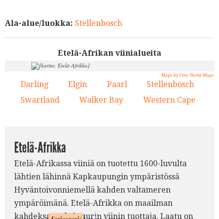
Ala-alue/luokka:
Stellenbosch
Etelä-Afrikan viinialueita
Maps by Free Vector Maps
Darling
Elgin
Paarl
Stellenbosch
1.
2.
3.
4.
Swartland
Walker Bay
Western Cape
5.
6.
7.
Etelä-Afrikka
Etelä-Afrikassa viiniä on tuotettu 1600-luvulta
lähtien lähinnä Kapkaupungin ympäristössä
Hyväntoivonniemellä kahden valtameren
5.
ympäröimänä. Etelä-Afrikka on maailman
1.
7.
kahdeksanneksi suurin viinin tuottaja. Laatu on
Kapkaupunki
3.