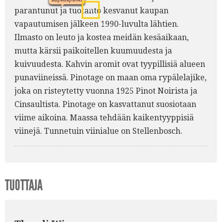
4.
parantunut ja tuotanto kesvanut kaupan
2.
vapautumisen jälkeen 1990-luvulta lähtien.
6.
Ilmasto on leuto ja kostea meidän kesäaikaan,
mutta kärsii paikoitellen kuumuudesta ja
kuivuudesta. Kahvin aromit ovat tyypillisiä alueen
punaviineissä. Pinotage on maan oma rypälelajike,
joka on risteytetty vuonna 1925 Pinot Noirista ja
Cinsaultista. Pinotage on kasvattanut suosiotaan
viime aikoina. Maassa tehdään kaikentyyppisiä
viinejä. Tunnetuin viinialue on Stellenbosch.
TUOTTAJA