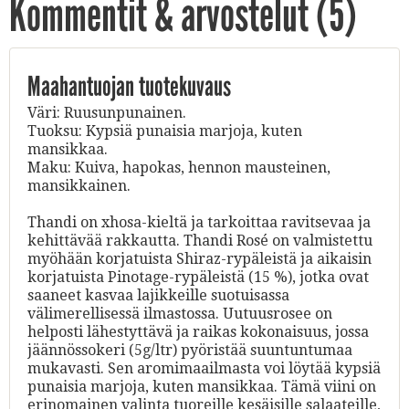
Kommentit & arvostelut (
5
)
Maahantuojan tuotekuvaus
Väri: Ruusunpunainen.
Tuoksu: Kypsiä punaisia marjoja, kuten
mansikkaa.
Maku: Kuiva, hapokas, hennon mausteinen,
mansikkainen.
Thandi on xhosa-kieltä ja tarkoittaa ravitsevaa ja
kehittävää rakkautta. Thandi Rosé on valmistettu
myöhään korjatuista Shiraz-rypäleistä ja aikaisin
korjatuista Pinotage-rypäleistä (15 %), jotka ovat
saaneet kasvaa lajikkeille suotuisassa
välimerellisessä ilmastossa. Uutuusrosee on
helposti lähestyttävä ja raikas kokonaisuus, jossa
jäännössokeri (5g/ltr) pyöristää suuntuntumaa
mukavasti. Sen aromimaailmasta voi löytää kypsiä
punaisia marjoja, kuten mansikkaa. Tämä viini on
erinomainen valinta tuoreille kesäisille salaateille,