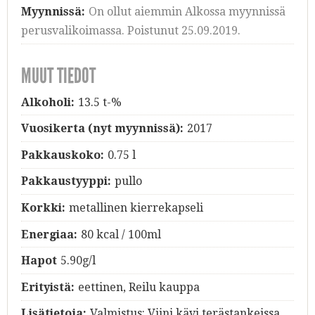
Myynnissä:
On ollut aiemmin Alkossa myynnissä
perusvalikoimassa. Poistunut 25.09.2019.
MUUT TIEDOT
Alkoholi:
13.5 t-%
Vuosikerta (nyt myynnissä):
2017
Pakkauskoko:
0.75 l
Pakkaustyyppi:
pullo
Korkki:
metallinen kierrekapseli
Energiaa:
80 kcal / 100ml
Hapot
5.90g/l
Erityistä:
eettinen, Reilu kauppa
Lisätietoja:
Valmistus: Viini kävi terästankeissa.