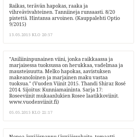
Raikas, terävän hapokas, raaka ja
vihreävivahteinen. Tanniineja runsaasti. 8/20
pistettä. Hintansa arvoinen. (Kauppalehti Optio
9/2015)
13.05.2015 KLO 20:57
"Aniliininpunainen viini, jonka raikkaassa ja
marjaisessa tuoksussa on herukkaa, vadelmaa ja
mausteisuutta. Melko hapokas, aavistuksen
makeanoloinen ja marjainen maku vastaa
tuoksua." (Vuoden Viinit 2015. Thandi Shiraz Rosé
2014. Sijoitus: Kunniamaininta. Sarja 17:
Roseeviinit mukaanlukien Rosee laatikkoviinit.
www.vuodenviinit.fi)
05.05.2015 KLO 21:17
Nopea äyriäispannu (äyriäissekoite, tomaatti,