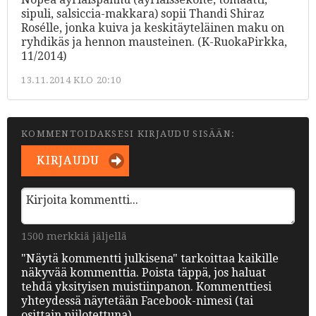
sipuli, salsiccia-makkara) sopii Thandi Shiraz
Rosélle, jonka kuiva ja keskitäyteläinen maku on
ryhdikäs ja hennon mausteinen. (K-RuokaPirkka,
11/2014)
13.11.2014 KLO 20:10
KOMMENTOIDAKSESI KIRJAUDU SISÄÄN:
KIRJAUDU
1500 merkkiä jäljellä
"Näytä kommentti julkisena" tarkoittaa kaikille
näkyvää kommenttia. Poista täppä, jos haluat
tehdä yksityisen muistiinpanon. Kommenttiesi
yhteydessä näytetään Facebook-nimesi (tai
osittain piilotettuna).