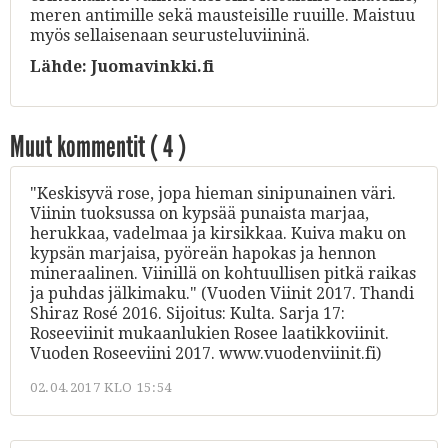
meren antimille sekä mausteisille ruuille. Maistuu
myös sellaisenaan seurusteluviininä.
Lähde:
Juomavinkki.fi
Muut kommentit (
4
)
"Keskisyvä rose, jopa hieman sinipunainen väri.
Viinin tuoksussa on kypsää punaista marjaa,
herukkaa, vadelmaa ja kirsikkaa. Kuiva maku on
kypsän marjaisa, pyöreän hapokas ja hennon
mineraalinen. Viinillä on kohtuullisen pitkä raikas
ja puhdas jälkimaku." (Vuoden Viinit 2017. Thandi
Shiraz Rosé 2016. Sijoitus: Kulta. Sarja 17:
Roseeviinit mukaanlukien Rosee laatikkoviinit.
Vuoden Roseeviini 2017. www.vuodenviinit.fi)
02.04.2017 KLO 15:54