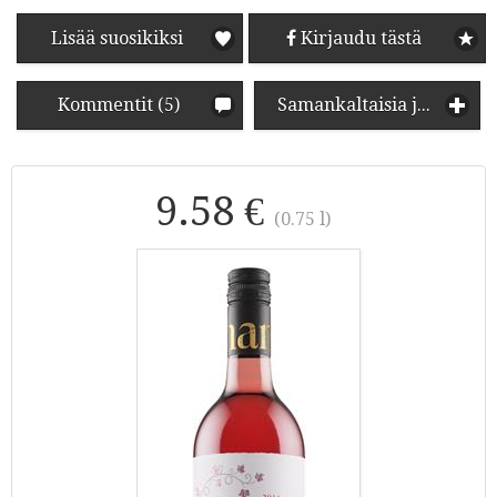
Lisää suosikiksi
Kirjaudu tästä
Kommentit (5)
Samankaltaisia juomia
9.58 €
(0.75 l)