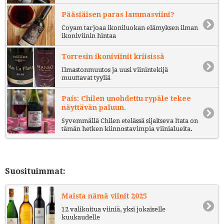
Pääsiäisen paras lammasviini?
Coyam tarjoaa ikoniluokan elämyksen ilman
ikoniviinin hintaa
Torresin ikoniviinit kriisissä
Ilmastonmuutos ja uusi viinintekijä
muuttavat tyyliä
País: Chilen unohdettu rypäle tekee
näyttävän paluun.
Syvemmällä Chilen etelässä sijaitseva Itata on
tämän hetken kiinnostavimpia viinialueita.
Suosituimmat:
Maista nämä viinit 2025
12 valikoitua viiniä, yksi jokaiselle
kuukaudelle