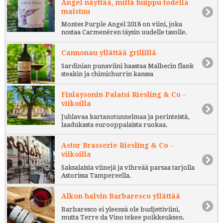
Angel näyttää, miltä huippu todella
maistuu
Montes Purple Angel 2018 on viini, joka
nostaa Carmenèren täysin uudelle tasolle.
Cannonau yllättää grillillä
Sardinian punaviini haastaa Malbecin flank
steakin ja chimichurrin kanssa
Finlaysonin Palatsi Riesling & Co -
viikoilla
Juhlavaa kartanotunnelmaa ja perinteistä,
laadukasta eurooppalaista ruokaa.
Astor Brasserie Riesling & Co -
viikoilla
Saksalaisia viinejä ja vihreää parsaa tarjolla
Astorissa Tampereella.
Alkon halvin Barbaresco yllättää
Barbaresco ei yleensä ole budjettiviini,
mutta Terre da Vino tekee poikkeuksen.