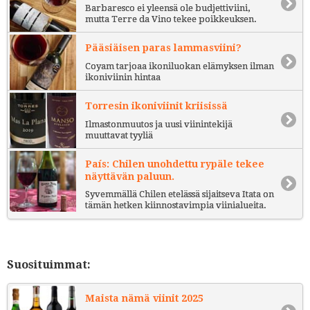
Barbaresco ei yleensä ole budjettiviini,
mutta Terre da Vino tekee poikkeuksen.
Pääsiäisen paras lammasviini?
Coyam tarjoaa ikoniluokan elämyksen ilman
ikoniviinin hintaa
Torresin ikoniviinit kriisissä
Ilmastonmuutos ja uusi viinintekijä
muuttavat tyyliä
País: Chilen unohdettu rypäle tekee
näyttävän paluun.
Syvemmällä Chilen etelässä sijaitseva Itata on
tämän hetken kiinnostavimpia viinialueita.
Suosituimmat:
Maista nämä viinit 2025