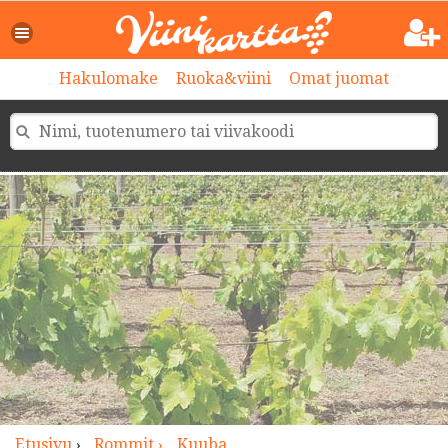
>
Hakulomake
Ruoka&viini
Omat juomat
Etusivu
›
Rommit ›
Kuuba