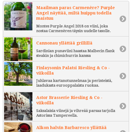
Maailman paras Carmenère? Purple
Angel näyttää, miltä huippu todella
maistuu
Montes Purple Angel 2018 on viini, joka
nostaa Carmenèren täysin uudelle tasolle.
Cannonau yllättää grillillä
Sardinian punaviini haastaa Malbecin flank
steakin ja chimichurrin kanssa
Finlaysonin Palatsi Riesling & Co -
viikoilla
Juhlavaa kartanotunnelmaa ja perinteistä,
laadukasta eurooppalaista ruokaa.
Astor Brasserie Riesling & Co -
viikoilla
Saksalaisia viinejä ja vihreää parsaa tarjolla
Astorissa Tampereella.
Alkon halvin Barbaresco yllättää