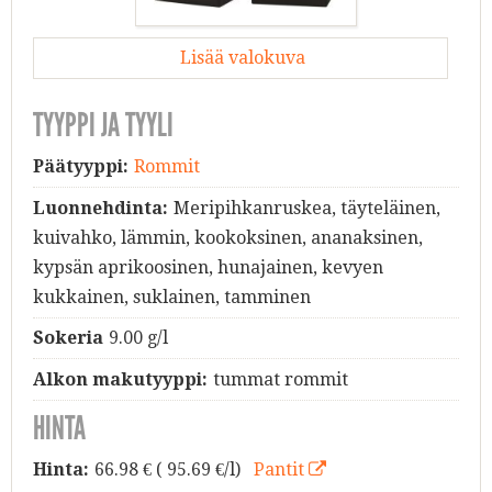
Lisää valokuva
TYYPPI JA TYYLI
Päätyyppi:
Rommit
Luonnehdinta:
Meripihkanruskea, täyteläinen,
kuivahko, lämmin, kookoksinen, ananaksinen,
kypsän aprikoosinen, hunajainen, kevyen
kukkainen, suklainen, tamminen
Sokeria
9.00 g/l
Alkon makutyyppi:
tummat rommit
HINTA
Hinta:
66.98
€ ( 95.69 €/l)
Pantit