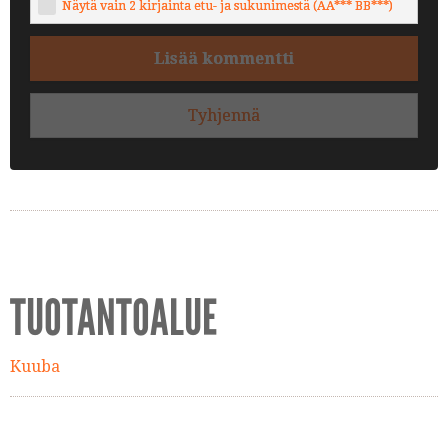
Näytä vain 2 kirjainta etu- ja sukunimestä (AA*** BB***)
Lisää kommentti
Tyhjennä
TUOTANTOALUE
Kuuba