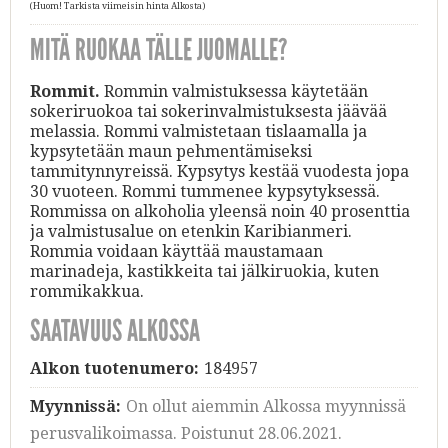
(Huom! Tarkista viimeisin hinta Alkosta)
MITÄ RUOKAA TÄLLE JUOMALLE?
Rommit.
Rommin valmistuksessa käytetään
sokeriruokoa tai sokerinvalmistuksesta jäävää
melassia. Rommi valmistetaan tislaamalla ja
kypsytetään maun pehmentämiseksi
tammitynnyreissä. Kypsytys kestää vuodesta jopa
30 vuoteen. Rommi tummenee kypsytyksessä.
Rommissa on alkoholia yleensä noin 40 prosenttia
ja valmistusalue on etenkin Karibianmeri.
Rommia voidaan käyttää maustamaan
marinadeja, kastikkeita tai jälkiruokia, kuten
rommikakkua.
SAATAVUUS ALKOSSA
Alkon tuotenumero:
184957
Myynnissä:
On ollut aiemmin Alkossa myynnissä
perusvalikoimassa. Poistunut 28.06.2021.