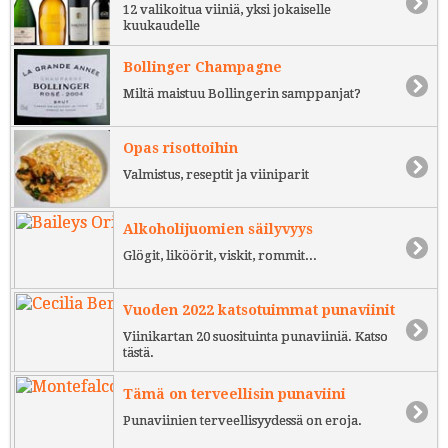
12 valikoitua viiniä, yksi jokaiselle
kuukaudelle
Bollinger Champagne
Miltä maistuu Bollingerin samppanjat?
Opas risottoihin
Valmistus, reseptit ja viiniparit
Alkoholijuomien säilyvyys
Glögit, liköörit, viskit, rommit...
Vuoden 2022 katsotuimmat punaviinit
Viinikartan 20 suosituinta punaviiniä. Katso
tästä.
Tämä on terveellisin punaviini
Punaviinien terveellisyydessä on eroja.