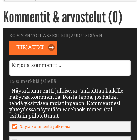
Kommentit & arvostelut (
0
)
KOMMENTOIDAKSESI KIRJAUDU SISÄÄN:
KIRJAUDU
1500 merkkiä jäljellä
"Näytä kommentti julkisena" tarkoittaa kaikille
näkyvää kommenttia. Poista täppä, jos haluat
tehdä yksityisen muistiinpanon. Kommenttiesi
yhteydessä näytetään Facebook-nimesi (tai
osittain piilotettuna).
Näytä kommentti julkisena