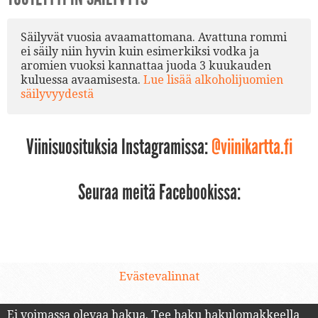
Säilyvät vuosia avaamattomana. Avattuna rommi
ei säily niin hyvin kuin esimerkiksi vodka ja
aromien vuoksi kannattaa juoda 3 kuukauden
kuluessa avaamisesta.
Lue lisää alkoholijuomien
säilyvyydestä
Viinisuosituksia Instagramissa:
@viinikartta.fi
Seuraa meitä Facebookissa:
Evästevalinnat
Ei voimassa olevaa hakua.
Tee haku hakulomakkeella