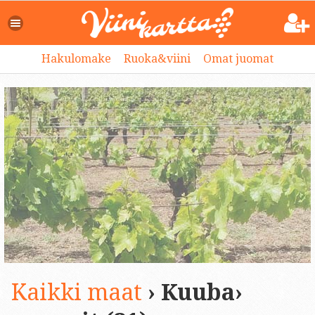
Hakulomake
Ruoka&viini
Omat juomat
Kaikki maat
› Kuuba›