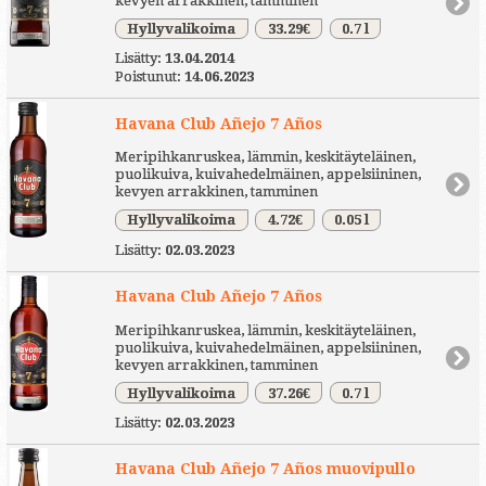
kevyen arrakkinen, tamminen
Hyllyvalikoima
33.29€
0.7 l
Lisätty:
13.04.2014
Poistunut:
14.06.2023
Havana Club Añejo 7 Años
Meripihkanruskea, lämmin, keskitäyteläinen,
puolikuiva, kuivahedelmäinen, appelsiininen,
kevyen arrakkinen, tamminen
Hyllyvalikoima
4.72€
0.05 l
Lisätty:
02.03.2023
Havana Club Añejo 7 Años
Meripihkanruskea, lämmin, keskitäyteläinen,
puolikuiva, kuivahedelmäinen, appelsiininen,
kevyen arrakkinen, tamminen
Hyllyvalikoima
37.26€
0.7 l
Lisätty:
02.03.2023
Havana Club Añejo 7 Años muovipullo