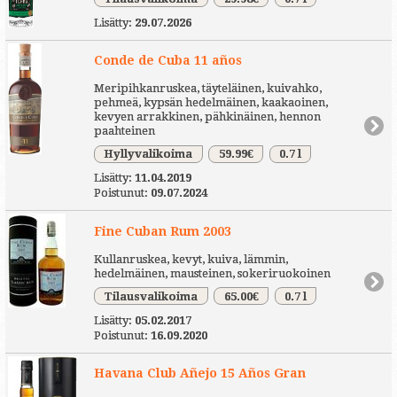
Lisätty:
29.07.2026
Conde de Cuba 11 años
Meripihkanruskea, täyteläinen, kuivahko,
pehmeä, kypsän hedelmäinen, kaakaoinen,
kevyen arrakkinen, pähkinäinen, hennon
paahteinen
Hyllyvalikoima
59.99€
0.7 l
Lisätty:
11.04.2019
Poistunut:
09.07.2024
Fine Cuban Rum 2003
Kullanruskea, kevyt, kuiva, lämmin,
hedelmäinen, mausteinen, sokeriruokoinen
Tilausvalikoima
65.00€
0.7 l
Lisätty:
05.02.2017
Poistunut:
16.09.2020
Havana Club Añejo 15 Años Gran