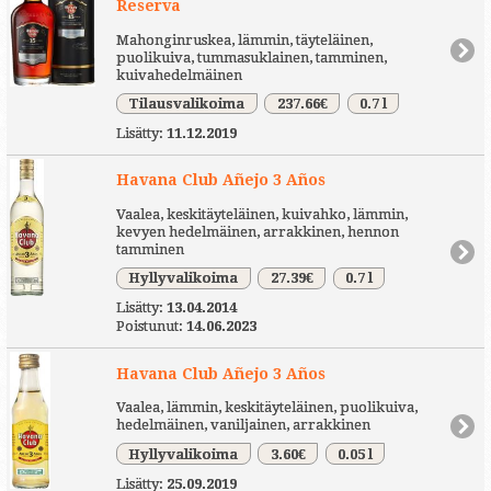
Reserva
Mahonginruskea, lämmin, täyteläinen,
puolikuiva, tummasuklainen, tamminen,
kuivahedelmäinen
Tilausvalikoima
237.66€
0.7 l
Lisätty:
11.12.2019
Havana Club Añejo 3 Años
Vaalea, keskitäyteläinen, kuivahko, lämmin,
kevyen hedelmäinen, arrakkinen, hennon
tamminen
Hyllyvalikoima
27.39€
0.7 l
Lisätty:
13.04.2014
Poistunut:
14.06.2023
Havana Club Añejo 3 Años
Vaalea, lämmin, keskitäyteläinen, puolikuiva,
hedelmäinen, vaniljainen, arrakkinen
Hyllyvalikoima
3.60€
0.05 l
Lisätty:
25.09.2019