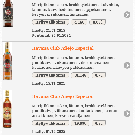
Meripihkanruskea, keskitäyteläinen, kuivahko,
lämmin, kuivahedelmäinen, appelsiininen,
kevyen arrakkinen, tamminen
Hyllyvalikoima
4.16€
0.05 l
Lisätty:
21.01.2015
Poistunut:
30.01.2024
Havana Club Añejo Especial
Meripihkanruskea, lämmin, keskitäyteläinen,
puolikuiva, viikunainen, viheromenainen,
kaakaoinen, kevyen pähkinäinen
Hyllyvalikoima
31.14€
0.7 l
Lisätty:
15.11.2021
Havana Club Añejo Especial
Meripihkanruskea, lämmin, keskitäyteläinen,
puolikuiva, viikunainen, kookoksinen, hennon
arrakkinen, kevyen vaniljainen
Hyllyvalikoima
19.99€
0.5 l
Lisätty:
01.12.2025