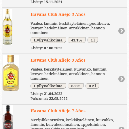
Lisätty:
15.11.2021
Havana Club Añejo 3 Años
Vaalea, lämmin, keskitäyteläinen, puolikuiva,
kevyen hedelmäinen, arrakkinen, hennon
tamminen
Hyllyvalikoima
41.15€
1 l
Lisätty:
07.08.2023
Havana Club Añejo 3 Años
Vaalea, keskitäyteläinen, kuivahko, lämmin,
kevyen hedelmäinen, arrakkinen, hennon
tamminen
Hyllyvalikoima
8.99€
0.2 l
Lisätty:
21.04.2022
Poistunut:
22.05.2022
Havana Club Añejo 7 Años
Meripihkanruskea, keskitäyteläinen, kuivahko,
lämmin, kuivahedelmäinen, appelsiininen,