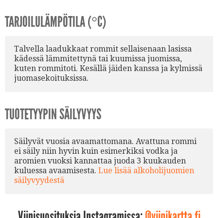
TARJOILULÄMPÖTILA (°C)
Talvella laadukkaat rommit sellaisenaan lasissa
kädessä lämmitettynä tai kuumissa juomissa,
kuten rommitoti. Kesällä jäiden kanssa ja kylmissä
juomasekoituksissa.
TUOTETYYPIN SÄILYVYYS
Säilyvät vuosia avaamattomana. Avattuna rommi
ei säily niin hyvin kuin esimerkiksi vodka ja
aromien vuoksi kannattaa juoda 3 kuukauden
kuluessa avaamisesta.
Lue lisää alkoholijuomien
säilyvyydestä
Viinisuosituksia Instagramissa:
@viinikartta.fi