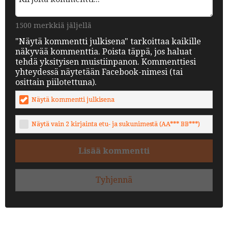
1500 merkkiä jäljellä
"Näytä kommentti julkisena" tarkoittaa kaikille
näkyvää kommenttia. Poista täppä, jos haluat
tehdä yksityisen muistiinpanon. Kommenttiesi
yhteydessä näytetään Facebook-nimesi (tai
osittain piilotettuna).
Näytä kommentti julkisena
Näytä vain 2 kirjainta etu- ja sukunimestä (AA*** BB***)
Lisää kommentti
Tyhjennä