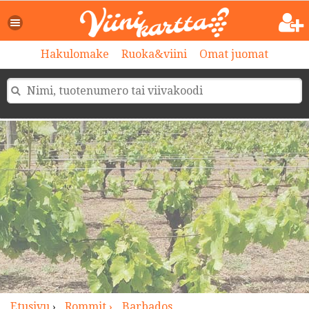
>
Hakulomake
Ruoka&viini
Omat juomat
Etusivu
›
Rommit ›
Barbados