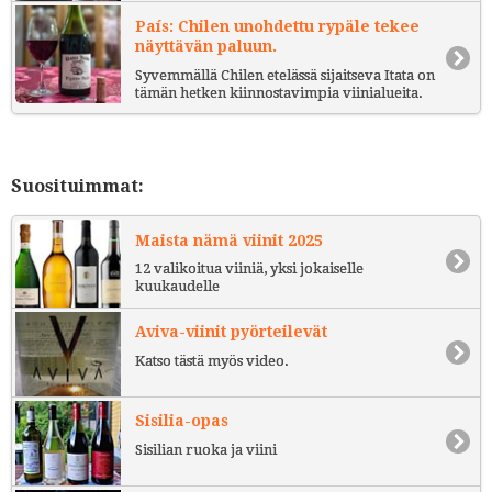
País: Chilen unohdettu rypäle tekee
näyttävän paluun.
Syvemmällä Chilen etelässä sijaitseva Itata on
tämän hetken kiinnostavimpia viinialueita.
Suosituimmat:
Maista nämä viinit 2025
12 valikoitua viiniä, yksi jokaiselle
kuukaudelle
Aviva-viinit pyörteilevät
Katso tästä myös video.
Sisilia-opas
Sisilian ruoka ja viini