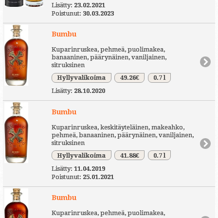
Lisätty:
23.02.2021
Poistunut:
30.03.2023
Bumbu
Kuparinruskea, pehmeä, puolimakea,
banaaninen, päärynäinen, vaniljainen,
sitruksinen
Hyllyvalikoima
49.26€
0.7 l
Lisätty:
28.10.2020
Bumbu
Kuparinruskea, keskitäyteläinen, makeahko,
pehmeä, banaaninen, päärynäinen, vaniljainen,
sitruksinen
Hyllyvalikoima
41.88€
0.7 l
Lisätty:
11.04.2019
Poistunut:
25.01.2021
Bumbu
Kuparinruskea, pehmeä, puolimakea,