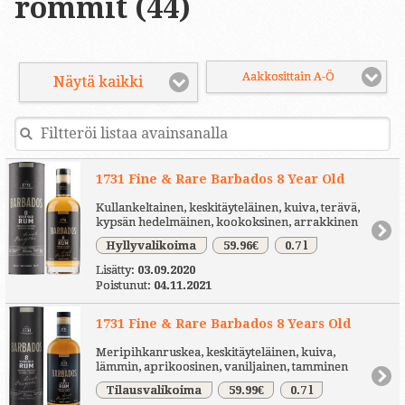
rommit (44)
Aakkosittain A-Ö
Näytä kaikki
1731 Fine & Rare Barbados 8 Year Old
Kullankeltainen, keskitäyteläinen, kuiva, terävä,
kypsän hedelmäinen, kookoksinen, arrakkinen
Hyllyvalikoima
59.96€
0.7 l
Lisätty:
03.09.2020
Poistunut:
04.11.2021
1731 Fine & Rare Barbados 8 Years Old
Meripihkanruskea, keskitäyteläinen, kuiva,
lämmin, aprikoosinen, vaniljainen, tamminen
Tilausvalikoima
59.99€
0.7 l