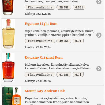
banaaninen, päärynäinen, vaniljainen
Tilausvalikoima
28.98€
0.35 l
Lisätty:
08.11.2025
Equiano Light Rum
Oljenkeltainen, pehmeä, keskitäyteläinen, kuiva,
yrttinen, vaniljainen, trooppisen hedelmäinen
Tilausvalikoima
49.95€
0.7 l
Lisätty:
27.08.2024
Equiano Original Rum
Mahonginruskea, lämmin, täyteläinen, kuiva,
kermatoffeinen, kuivahedelmäinen, toffeinen
Tilausvalikoima
61.98€
0.7 l
Lisätty:
27.08.2024
Mount Gay Andean Oak
Kuparinruskea, täyteläinen, kuiva, lämmin,
kuivahedelmäinen, trooppisen hedelmäinen,