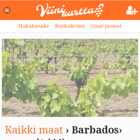
Hakulomake
Ruoka&viini
Omat juomat
Kaikki maat
› Barbados›