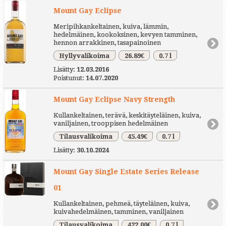
Mount Gay Eclipse
Meripihkankeltainen, kuiva, lämmin,
hedelmäinen, kookoksinen, kevyen tamminen,
hennon arrakkinen, tasapainoinen
Hyllyvalikoima
26.89€
0.7 l
Lisätty:
12.03.2016
Poistunut:
14.07.2020
Mount Gay Eclipse Navy Strength
Kullankeltainen, terävä, keskitäyteläinen, kuiva,
vaniljainen, trooppisen hedelmäinen
Tilausvalikoima
45.49€
0.7 l
Lisätty:
30.10.2024
Mount Gay Single Estate Series Release
01
Kullankeltainen, pehmeä, täyteläinen, kuiva,
kuivahedelmäinen, tamminen, vaniljainen
Tilausvalikoima
422.00€
0.7 l