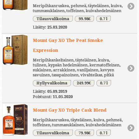
Meripihkanruskea, pehmeä, täyteläinen, kuiva,
tummasuklainen, toffeinen, kuivahedelmäinen
Tilausvalikoima
99.98€
0.7 l
Lisätty:
25.03.2020
Mount Gay XO The Peat Smoke
Expression
Meripihkankeltainen, täyteläinen, kuiva,
tulinen, kypsän hedelmäinen, kermatoffeinen,
suklainen, arrakkinen, vaniljainen, kevyen
savuinen, tasapainoinen, vivahteikas, pitkä
Hyllyvalikoima
249.99€
0.7 l
Lisätty:
05.09.2019
Poistunut:
11.05.2020
Mount Gay XO Triple Cask Blend
Meripihkanruskea, täyteläinen, kuiva, pehmeä,
toffeinen, tummasuklainen, kuivahedelmäinen
Tilausvalikoima
79.98€
0.7 l