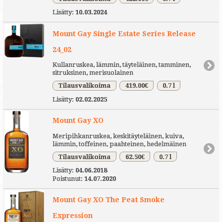
Lisätty:
10.03.2024
Mount Gay Single Estate Series Release
24_02
Kullanruskea, lämmin, täyteläinen, tamminen,
sitruksinen, merisuolainen
Tilausvalikoima
419.00€
0.7 l
Lisätty:
02.02.2025
Mount Gay XO
Meripihkanruskea, keskitäyteläinen, kuiva,
lämmin, toffeinen, paahteinen, hedelmäinen
Tilausvalikoima
62.50€
0.7 l
Lisätty:
04.06.2018
Poistunut:
14.07.2020
Mount Gay XO The Peat Smoke
Expression