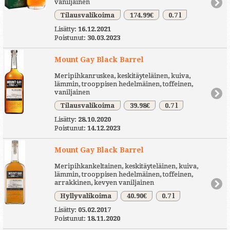
vaniljainen
Tilausvalikoima
174.99€
0.7 l
Lisätty:
16.12.2021
Poistunut:
30.03.2023
Mount Gay Black Barrel
Meripihkanruskea, keskitäyteläinen, kuiva,
lämmin, trooppisen hedelmäinen, toffeinen,
vaniljainen
Tilausvalikoima
39.98€
0.7 l
Lisätty:
28.10.2020
Poistunut:
14.12.2023
Mount Gay Black Barrel
Meripihkankeltainen, keskitäyteläinen, kuiva,
lämmin, trooppisen hedelmäinen, toffeinen,
arrakkinen, kevyen vaniljainen
Hyllyvalikoima
40.90€
0.7 l
Lisätty:
05.02.2017
Poistunut:
18.11.2020