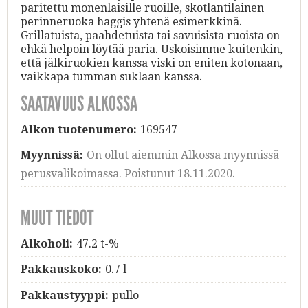
paritettu monenlaisille ruoille, skotlantilainen
perinneruoka haggis yhtenä esimerkkinä.
Grillatuista, paahdetuista tai savuisista ruoista on
ehkä helpoin löytää paria. Uskoisimme kuitenkin,
että jälkiruokien kanssa viski on eniten kotonaan,
vaikkapa tumman suklaan kanssa.
SAATAVUUS ALKOSSA
Alkon tuotenumero:
169547
Myynnissä:
On ollut aiemmin Alkossa myynnissä
perusvalikoimassa. Poistunut 18.11.2020.
MUUT TIEDOT
Alkoholi:
47.2 t-%
Pakkauskoko:
0.7 l
Pakkaustyyppi:
pullo