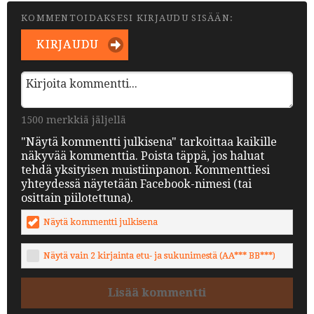
KOMMENTOIDAKSESI KIRJAUDU SISÄÄN:
KIRJAUDU
1500 merkkiä jäljellä
"Näytä kommentti julkisena" tarkoittaa kaikille
näkyvää kommenttia. Poista täppä, jos haluat
tehdä yksityisen muistiinpanon. Kommenttiesi
yhteydessä näytetään Facebook-nimesi (tai
osittain piilotettuna).
Näytä kommentti julkisena
Näytä vain 2 kirjainta etu- ja sukunimestä (AA*** BB***)
Lisää kommentti