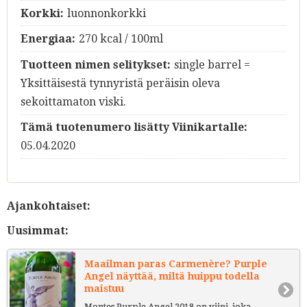
Korkki:
luonnonkorkki
Energiaa:
270 kcal / 100ml
Tuotteen nimen selitykset:
single barrel =
Yksittäisestä tynnyristä peräisin oleva
sekoittamaton viski.
Tämä tuotenumero lisätty Viinikartalle:
05.04.2020
Ajankohtaiset:
Uusimmat:
Maailman paras Carmenère? Purple
Angel näyttää, miltä huippu todella
maistuu
Montes Purple Angel 2018 on viini, joka