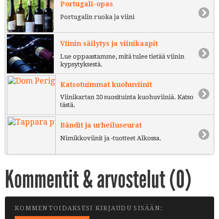
Portugali-opas
Portugalin ruoka ja viini
Viinin säilytys ja viinikaapit
Lue oppaastamme, mitä tulee tietää viinin
kypsytyksestä.
Katsotuimmat kuohuviinit
Viinikartan 20 suosituinta kuohuviiniä. Katso
tästä.
Bändit ja urheiluseurat
Nimikkoviinit ja -tuotteet Alkossa.
Kommentit & arvostelut (
0
)
KOMMENTOIDAKSESI KIRJAUDU SISÄÄN: