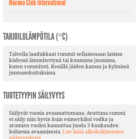
Havana Club International
TARJOILULÄMPÖTILA (°C)
Talvella laadukkaat rommit sellaisenaan lasissa
kädessä lämmitettynä tai kuumissa juomissa,
kuten rommitoti. Kesällä jäiden kanssa ja kylmissä
juomasekoituksissa.
TUOTETYYPIN SÄILYVYYS
Säilyvät vuosia avaamattomana. Avattuna rommi
ei säily niin hyvin kuin esimerkiksi vodka ja
aromien vuoksi kannattaa juoda 3 kuukauden
kuluessa avaamisesta.
Lue lisää alkoholijuomien
säilyvyydestä