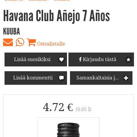
Havana Club Añejo 7 Años
KUUBA
Ostoslistalle
Lisää suosikiksi
Kirjaudu tästä
Lisää kommentti
Samankaltaisia juomia
4.72 €
(0.05 l)