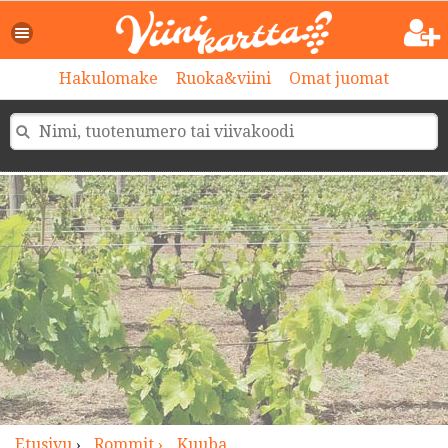
>
Hakulomake
Ruoka&viini
Omat juomat
Etusivu
›
Rommit ›
Kuuba