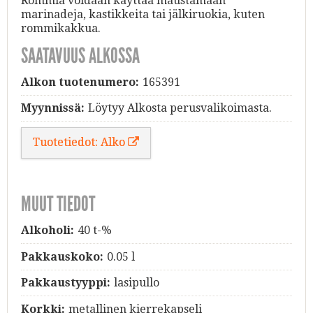
Rommia voidaan käyttää maustamaan
marinadeja, kastikkeita tai jälkiruokia, kuten
rommikakkua.
SAATAVUUS ALKOSSA
Alkon tuotenumero:
165391
Myynnissä:
Löytyy Alkosta perusvalikoimasta.
Tuotetiedot: Alko
MUUT TIEDOT
Alkoholi:
40 t-%
Pakkauskoko:
0.05 l
Pakkaustyyppi:
lasipullo
Korkki:
metallinen kierrekapseli