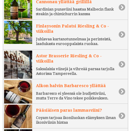
Cannonau yllättää grillillä
Sardinian punaviini haastaa Malbecin flank
steakin ja chimichurrin kanssa
Finlaysonin Palatsi Riesling & Co -
viikoilla
Juhlavaa kartanotunnelmaa ja perinteistä,
laadukasta eurooppalaista ruokaa.
Astor Brasserie Riesling & Co -
viikoilla
Saksalaisia viinejä ja vihreää parsaa tarjolla
Astorissa Tampereella.
Alkon halvin Barbaresco yllättää
Barbaresco ei yleensä ole budjettiviini,
mutta Terre da Vino tekee poikkeuksen.
Pääsiäisen paras lammasviini?
Coyam tarjoaa ikoniluokan elämyksen ilman
ikoniviinin hintaa