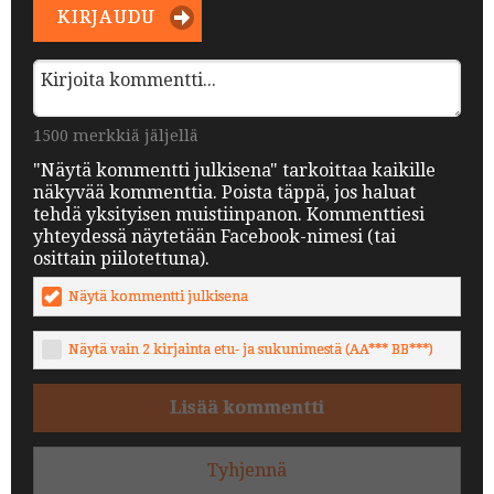
KIRJAUDU
1500 merkkiä jäljellä
"Näytä kommentti julkisena" tarkoittaa kaikille
näkyvää kommenttia. Poista täppä, jos haluat
tehdä yksityisen muistiinpanon. Kommenttiesi
yhteydessä näytetään Facebook-nimesi (tai
osittain piilotettuna).
Näytä kommentti julkisena
Näytä vain 2 kirjainta etu- ja sukunimestä (AA*** BB***)
Lisää kommentti
Tyhjennä