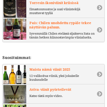
Torresin ikoniviinit kriisissä
Ilmastonmuutos ja uusi viinintekijä
muuttavat tyyliä
País: Chilen unohdettu rypäle tekee
näyttävän paluun.
Syvemmällä Chilen etelässä sijaitseva Itata on
tämän hetken kiinnostavimpia viinialueita.
Suosituimmat:
Maista nämä viinit 2025
12 valikoitua viiniä, yksi jokaiselle
kuukaudelle
Aviva-viinit pyörteilevät
Katso tästä myös video.