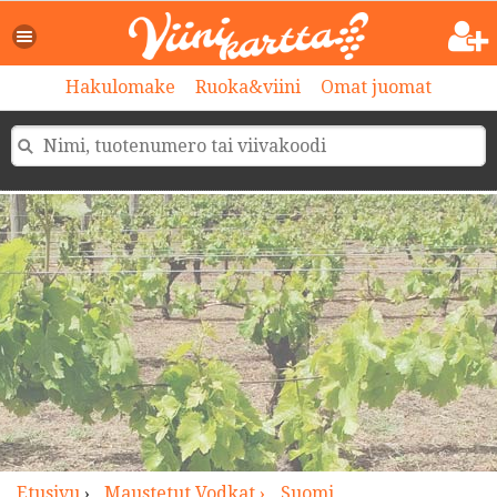
>
Hakulomake
Ruoka&viini
Omat juomat
Etusivu
›
Maustetut Vodkat ›
Suomi