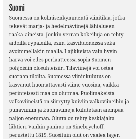
Suomi
Suomessa on kolmisenkymmentä viinitilaa, jotka
tekevät marja- ja hedelmäviinejä lähialueen
raaka-aineista. Jonkin verran kokeiluja on tehty
aidoilla rypäleillä, esim. kasvihuoneissa sekä
avoimmellakin maalla. Lajikkeista vain hyvin
harva voi edes periaatteessa sopia Suomen
pohjoisiin olosuhteisiin. Tilaviinejä voi ostaa
suoraan tiloilta. Suomessa viininkulutus on
kasvanut huomattavasti viime vuosina, vaikka
perinteisesti maa on olutmaa. Puolimakeista
valkoviineistä on siirrytty kuiviin valkoviineihin ja
punaviiniin ja kuohuviinejä kulutetaan aiempaa
paljon enemmän. Olutta on tehty keskiajalta
lähtien. Vanhin panimo on Sinebrychoff,
perustettu 1819. Suosituin olut on vaalea lager.