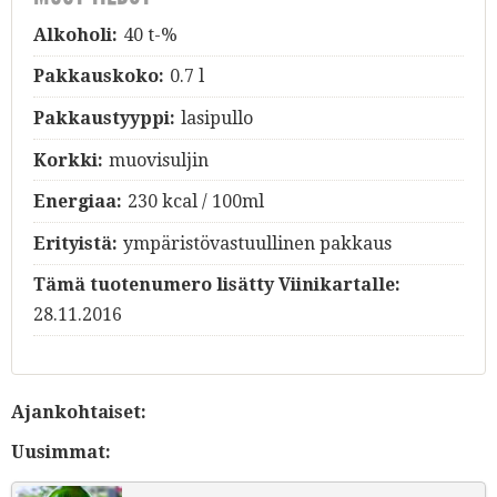
Alkoholi:
40 t-%
Pakkauskoko:
0.7 l
Pakkaustyyppi:
lasipullo
Korkki:
muovisuljin
Energiaa:
230 kcal / 100ml
Erityistä:
ympäristövastuullinen pakkaus
Tämä tuotenumero lisätty Viinikartalle:
28.11.2016
Ajankohtaiset:
Uusimmat: