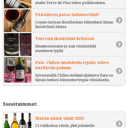
mutta Terre da Vino tekee poikkeuksen.
Pääsiäisen paras lammasviini?
Coyam tarjoaa ikoniluokan elämyksen ilman
ikoniviinin hintaa
Torresin ikoniviinit kriisissä
Ilmastonmuutos ja uusi viinintekijä
muuttavat tyyliä
País: Chilen unohdettu rypäle tekee
näyttävän paluun.
Syvemmällä Chilen etelässä sijaitseva Itata on
tämän hetken kiinnostavimpia viinialueita.
Suosituimmat:
Maista nämä viinit 2025
12 valikoitua viiniä, yksi jokaiselle