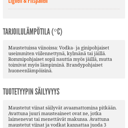
Lignell & Piispanen
TARJOILULÄMPÖTILA (°C)
Maustetuissa viinoissa: Vodka- ja ginipohjaiset
useimmiten viilennettynä, kylmänä tai jäillä.
Rommipohjaiset sopii nauttia myös jäillä, mutta
toimivat myös lämpiminä. Brandypohjaiset
huoneenlämpöisinä.
TUOTETYYPIN SÄILYVYYS
Maustetut viinat säilyvät avaamattomina pitkään.
Avattuna juuri mausteaineet ovat ne, jotka
laimenevat tai menettävät makunsa. Avattuna
maustetut viinat ja vodkat kannattaa juoda 3