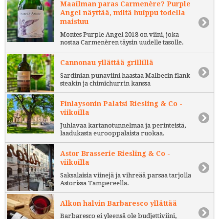
Maailman paras Carmenère? Purple
Angel näyttää, miltä huippu todella
maistuu
Montes Purple Angel 2018 on viini, joka
nostaa Carmenèren täysin uudelle tasolle.
Cannonau yllättää grillillä
Sardinian punaviini haastaa Malbecin flank
steakin ja chimichurrin kanssa
Finlaysonin Palatsi Riesling & Co -
viikoilla
Juhlavaa kartanotunnelmaa ja perinteistä,
laadukasta eurooppalaista ruokaa.
Astor Brasserie Riesling & Co -
viikoilla
Saksalaisia viinejä ja vihreää parsaa tarjolla
Astorissa Tampereella.
Alkon halvin Barbaresco yllättää
Barbaresco ei yleensä ole budjettiviini,