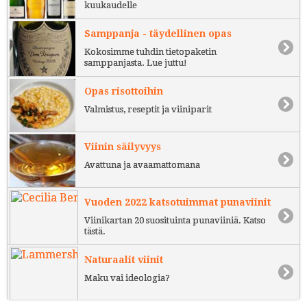
kuukaudelle
Samppanja - täydellinen opas
Kokosimme tuhdin tietopaketin
samppanjasta. Lue juttu!
Opas risottoihin
Valmistus, reseptit ja viiniparit
Viinin säilyvyys
Avattuna ja avaamattomana
Vuoden 2022 katsotuimmat punaviinit
Viinikartan 20 suosituinta punaviiniä. Katso
tästä.
Naturaalit viinit
Maku vai ideologia?