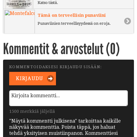
Katso tästä.
Tämä on terveellisin punaviini
Punaviinien terveellisyydessä on eroja.
Kommentit & arvostelut (
0
)
KOMMENTOIDAKSESI KIRJAUDU SISÄÄN:
KIRJAUDU
1500 merkkiä jäljellä
"Näytä kommentti julkisena" tarkoittaa kaikille
näkyvää kommenttia. Poista täppä, jos haluat
tehdä yksityisen muistiinpanon. Kommenttiesi