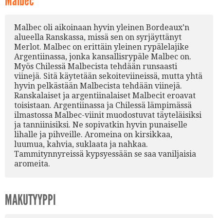
Malbec
Malbec oli aikoinaan hyvin yleinen Bordeaux’n
alueella Ranskassa, missä sen on syrjäyttänyt
Merlot. Malbec on erittäin yleinen rypälelajike
Argentiinassa, jonka kansallisrypäle Malbec on.
Myös Chilessä Malbecista tehdään runsaasti
viinejä. Sitä käytetään sekoiteviineissä, mutta yhtä
hyvin pelkästään Malbecista tehdään viinejä.
Ranskalaiset ja argentiinalaiset Malbecit eroavat
toisistaan. Argentiinassa ja Chilessä lämpimässä
ilmastossa Malbec-viinit muodostuvat täyteläisiksi
ja tanniinisiksi. Ne sopivatkin hyvin punaiselle
lihalle ja pihveille. Aromeina on kirsikkaa,
luumua, kahvia, suklaata ja nahkaa.
Tammitynnyreissä kypsyessään se saa vaniljaisia
aromeita.
MAKUTYYPPI