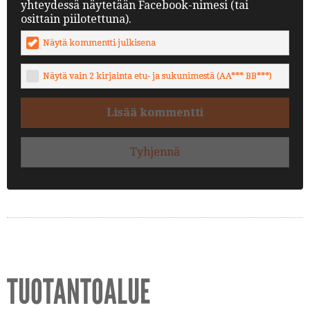
yhteydessä näytetään Facebook-nimesi (tai
osittain piilotettuna).
Näytä kommentti julkisena
Näytä vain 2 kirjainta etu- ja sukunimestä (AA*** BB***)
Lisää kommentti
Tyhjennä
TUOTANTOALUE