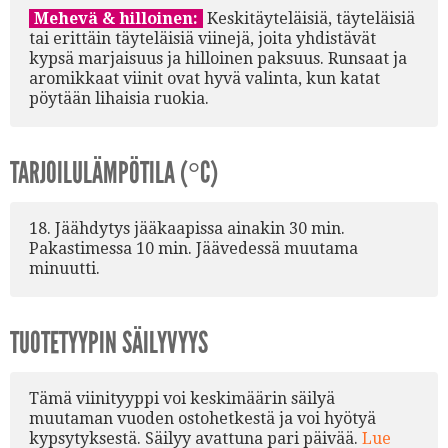
Mehevä & hilloinen:
Keskitäyteläisiä, täyteläisiä
tai erittäin täyteläisiä viinejä, joita yhdistävät
kypsä marjaisuus ja hilloinen paksuus. Runsaat ja
aromikkaat viinit ovat hyvä valinta, kun katat
pöytään lihaisia ruokia.
TARJOILULÄMPÖTILA (°C)
18. Jäähdytys jääkaapissa ainakin 30 min.
Pakastimessa 10 min. Jäävedessä muutama
minuutti.
TUOTETYYPIN SÄILYVYYS
Tämä viinityyppi voi keskimäärin säilyä
muutaman vuoden ostohetkestä ja voi hyötyä
kypsytyksestä. Säilyy avattuna pari päivää.
Lue