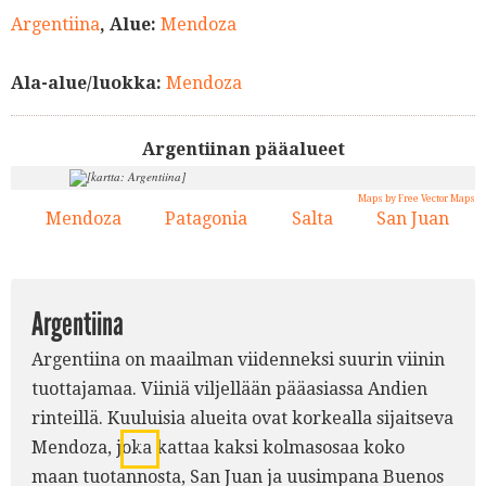
Argentiina
, Alue:
Mendoza
Ala-alue/luokka:
Mendoza
Argentiinan pääalueet
Maps by Free Vector Maps
Mendoza
Patagonia
Salta
San Juan
1.
2.
3.
4.
3.
Argentiina
Argentiina on maailman viidenneksi suurin viinin
4.
tuottajamaa. Viiniä viljellään pääasiassa Andien
rinteillä. Kuuluisia alueita ovat korkealla sijaitseva
Mendoza, joka kattaa kaksi kolmasosaa koko
1.
maan tuotannosta, San Juan ja uusimpana Buenos