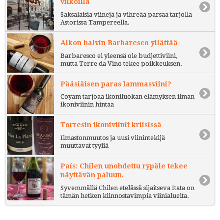
viikoilla
Saksalaisia viinejä ja vihreää parsaa tarjolla
Astorissa Tampereella.
Alkon halvin Barbaresco yllättää
Barbaresco ei yleensä ole budjettiviini,
mutta Terre da Vino tekee poikkeuksen.
Pääsiäisen paras lammasviini?
Coyam tarjoaa ikoniluokan elämyksen ilman
ikoniviinin hintaa
Torresin ikoniviinit kriisissä
Ilmastonmuutos ja uusi viinintekijä
muuttavat tyyliä
País: Chilen unohdettu rypäle tekee
näyttävän paluun.
Syvemmällä Chilen etelässä sijaitseva Itata on
tämän hetken kiinnostavimpia viinialueita.