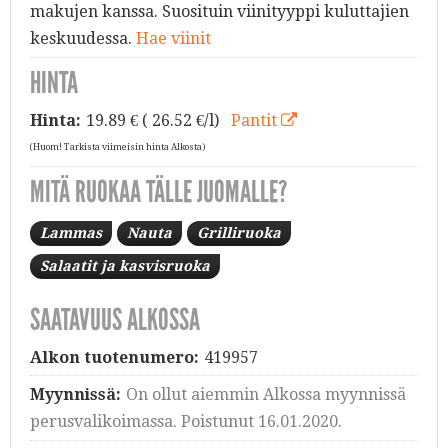
makujen kanssa. Suosituin viinityyppi kuluttajien
keskuudessa.
Hae viinit
HINTA
Hinta:
19.89
€ ( 26.52 €/l)
Pantit
(Huom! Tarkista viimeisin hinta Alkosta)
MITÄ RUOKAA TÄLLE JUOMALLE?
Lammas
Nauta
Grilliruoka
Salaatit ja kasvisruoka
SAATAVUUS ALKOSSA
Alkon tuotenumero:
419957
Myynnissä:
On ollut aiemmin Alkossa myynnissä
perusvalikoimassa. Poistunut 16.01.2020.