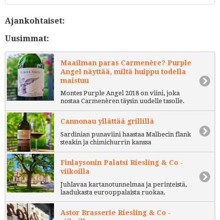
Ajankohtaiset:
Uusimmat:
Maailman paras Carmenère? Purple
Angel näyttää, miltä huippu todella
maistuu
Montes Purple Angel 2018 on viini, joka
nostaa Carmenèren täysin uudelle tasolle.
Cannonau yllättää grillillä
Sardinian punaviini haastaa Malbecin flank
steakin ja chimichurrin kanssa
Finlaysonin Palatsi Riesling & Co -
viikoilla
Juhlavaa kartanotunnelmaa ja perinteistä,
laadukasta eurooppalaista ruokaa.
Astor Brasserie Riesling & Co -