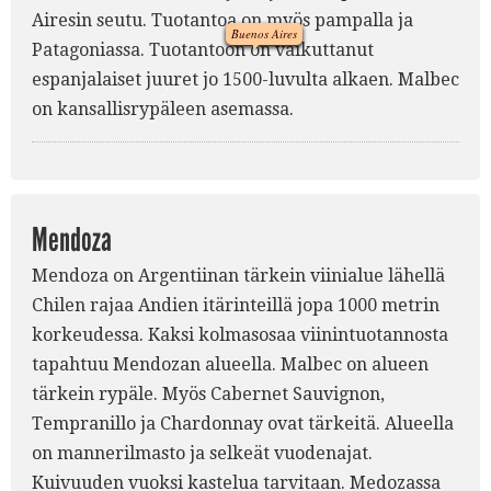
Airesin seutu. Tuotantoa on myös pampalla ja
Buenos Aires
Patagoniassa. Tuotantoon on vaikuttanut
espanjalaiset juuret jo 1500-luvulta alkaen. Malbec
2.
on kansallisrypäleen asemassa.
Mendoza
Mendoza on Argentiinan tärkein viinialue lähellä
Chilen rajaa Andien itärinteillä jopa 1000 metrin
korkeudessa. Kaksi kolmasosaa viinintuotannosta
tapahtuu Mendozan alueella. Malbec on alueen
tärkein rypäle. Myös Cabernet Sauvignon,
Tempranillo ja Chardonnay ovat tärkeitä. Alueella
on mannerilmasto ja selkeät vuodenajat.
Kuivuuden vuoksi kastelua tarvitaan. Medozassa