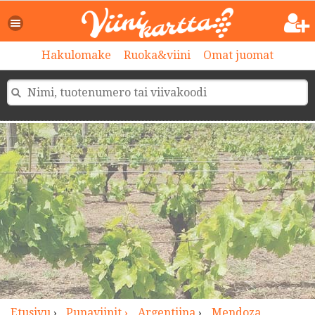
>
Hakulomake
Ruoka&viini
Omat juomat
Etusivu
›
Punaviinit ›
Argentiina
›
Mendoza