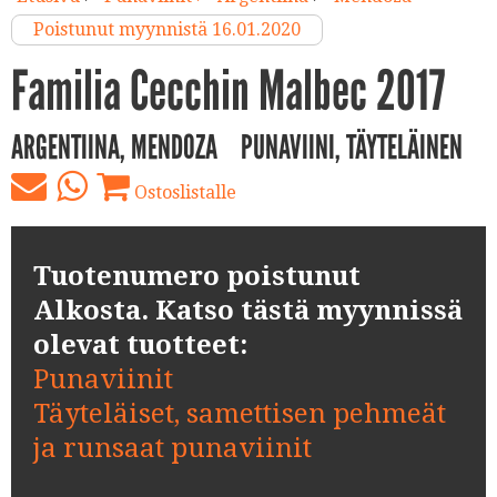
Poistunut myynnistä 16.01.2020
Familia Cecchin Malbec 2017
ARGENTIINA, MENDOZA
PUNAVIINI, TÄYTELÄINEN
Ostoslistalle
Tuotenumero poistunut
Alkosta. Katso tästä myynnissä
olevat tuotteet:
Punaviinit
Täyteläiset, samettisen pehmeät
ja runsaat punaviinit