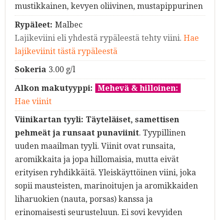
mustikkainen, kevyen oliivinen, mustapippurinen
Rypäleet:
Malbec
Lajikeviini eli yhdestä rypäleestä tehty viini.
Hae
lajikeviinit tästä rypäleestä
Sokeria
3.00 g/l
Alkon makutyyppi:
Mehevä & hilloinen:
Hae viinit
Viinikartan tyyli:
Täyteläiset, samettisen
pehmeät ja runsaat punaviinit
. Tyypillinen
uuden maailman tyyli. Viinit ovat runsaita,
aromikkaita ja jopa hillomaisia, mutta eivät
erityisen ryhdikkäitä. Yleiskäyttöinen viini, joka
sopii mausteisten, marinoitujen ja aromikkaiden
liharuokien (nauta, porsas) kanssa ja
erinomaisesti seurusteluun. Ei sovi kevyiden