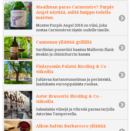
Maailman paras Carmenère? Purple
Angel näyttää, miltä huippu todella
maistuu
Montes Purple Angel 2018 on viini, joka
nostaa Carmenèren täysin uudelle tasolle.
Cannonau yllättää grillillä
Sardinian punaviini haastaa Malbecin flank
steakin ja chimichurrin kanssa
Finlaysonin Palatsi Riesling & Co -
viikoilla
Juhlavaa kartanotunnelmaa ja perinteistä,
laadukasta eurooppalaista ruokaa.
Astor Brasserie Riesling & Co -
viikoilla
Saksalaisia viinejä ja vihreää parsaa tarjolla
Astorissa Tampereella.
Alkon halvin Barbaresco yllättää