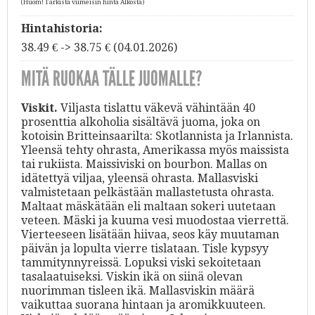
(Huom! Tarkista viimeisin hinta Alkosta)
Hintahistoria:
38.49 € -> 38.75 € (04.01.2026)
MITÄ RUOKAA TÄLLE JUOMALLE?
Viskit.
Viljasta tislattu väkevä vähintään 40
prosenttia alkoholia sisältävä juoma, joka on
kotoisin Britteinsaarilta: Skotlannista ja Irlannista.
Yleensä tehty ohrasta, Amerikassa myös maissista
tai rukiista. Maissiviski on bourbon. Mallas on
idätettyä viljaa, yleensä ohrasta. Mallasviski
valmistetaan pelkästään mallastetusta ohrasta.
Maltaat mäskätään eli maltaan sokeri uutetaan
veteen. Mäski ja kuuma vesi muodostaa vierrettä.
Vierteeseen lisätään hiivaa, seos käy muutaman
päivän ja lopulta vierre tislataan. Tisle kypsyy
tammitynnyreissä. Lopuksi viski sekoitetaan
tasalaatuiseksi. Viskin ikä on siinä olevan
nuorimman tisleen ikä. Mallasviskin määrä
vaikuttaa suorana hintaan ja aromikkuuteen.