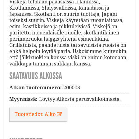
Viskejä tehdään pääasiassa Irlannissa,
Skotlannissa, Yhdysvalloissa, Kanadassa ja
Japanissa. Skotlanti on suurin tuottaja, Japani
toiseksi suurin. Viskejä käytetään ruoanlaitossa,
esim. kastikkeissa ja pikkuleivissä. Viskejä on
paritettu monenlaisille ruoille, skotlantilainen
perinneruoka haggis yhtenä esimerkkinä.
Grillatuista, paahdetuista tai savuisista ruoista on
ehkä helpoin löytää paria. Uskoisimme kuitenkin,
että jälkiruokien kanssa viski on eniten kotonaan,
vaikkapa tumman suklaan kanssa.
SAATAVUUS ALKOSSA
Alkon tuotenumero:
200003
Myynnissä:
Löytyy Alkosta perusvalikoimasta.
Tuotetiedot: Alko