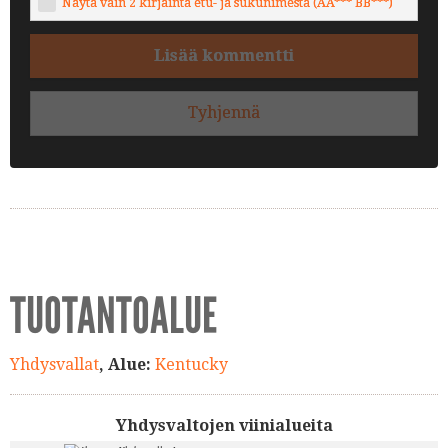
Näytä vain 2 kirjainta etu- ja sukunimestä (AA*** BB***)
Lisää kommentti
Tyhjennä
TUOTANTOALUE
Yhdysvallat
, Alue:
Kentucky
Yhdysvaltojen viinialueita