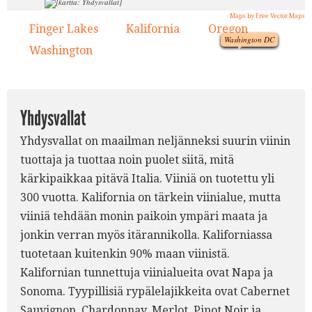
4.
Maps by Free Vector Maps
1.
3.
Finger Lakes
Kalifornia
Oregon
1.
2.
3.
Washington DC
Washington
4.
2.
Yhdysvallat
Yhdysvallat on maailman neljänneksi suurin viinin
tuottaja ja tuottaa noin puolet siitä, mitä
kärkipaikkaa pitävä Italia. Viiniä on tuotettu yli
300 vuotta. Kalifornia on tärkein viinialue, mutta
viiniä tehdään monin paikoin ympäri maata ja
jonkin verran myös itärannikolla. Kaliforniassa
tuotetaan kuitenkin 90% maan viinistä.
Kalifornian tunnettuja viinialueita ovat Napa ja
Sonoma. Tyypillisiä rypälelajikkeita ovat Cabernet
Sauvignon, Chardonnay, Merlot, Pinot Noir ja