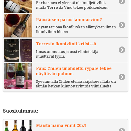
Barbaresco ei yleensä ole budjettiviini,
mutta Terre da Vino tekee poikkeuksen.
Pääsiäisen paras lammasviini?
Coyam tarjoaa ikoniluokan elämyksen ilman
ikoniviinin hintaa
Torresin ikoniviinit kriisissä
Ilmastonmuutos ja uusi viinintekijä
muuttavat tyyliä
País: Chilen unohdettu rypäle tekee
näyttävän paluun.
Syvemmällä Chilen etelässä sijaitseva Itata on
tämän hetken kiinnostavimpia viinialueita.
Suosituimmat:
Maista nämä viinit 2025