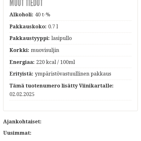
MUUT TIEDOT
Alkoholi:
40 t-%
Pakkauskoko:
0.7 l
Pakkaustyyppi:
lasipullo
Korkki:
muovisuljin
Energiaa:
220 kcal / 100ml
Erityistä:
ympäristövastuullinen pakkaus
Tämä tuotenumero lisätty Viinikartalle:
02.02.2025
Ajankohtaiset:
Uusimmat: