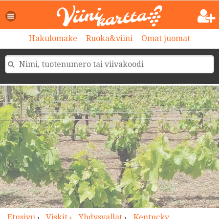
>
Hakulomake
Ruoka&viini
Omat juomat
Etusivu
›
Viskit ›
Yhdysvallat
›
Kentucky