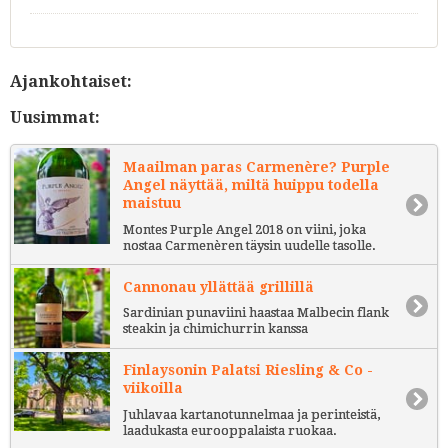
Ajankohtaiset:
Uusimmat:
Maailman paras Carmenère? Purple
Angel näyttää, miltä huippu todella
maistuu
Montes Purple Angel 2018 on viini, joka
nostaa Carmenèren täysin uudelle tasolle.
Cannonau yllättää grillillä
Sardinian punaviini haastaa Malbecin flank
steakin ja chimichurrin kanssa
Finlaysonin Palatsi Riesling & Co -
viikoilla
Juhlavaa kartanotunnelmaa ja perinteistä,
laadukasta eurooppalaista ruokaa.