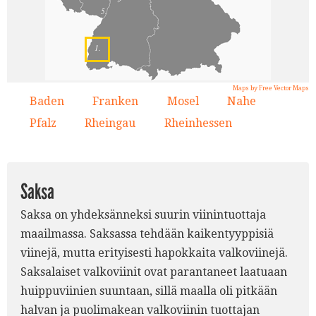
5.
1.
Maps by Free Vector Maps
Baden
Franken
Mosel
Nahe
1.
2.
3.
4.
Pfalz
Rheingau
Rheinhessen
5.
6.
7.
Saksa
Saksa on yhdeksänneksi suurin viinintuottaja
maailmassa. Saksassa tehdään kaikentyyppisiä
viinejä, mutta erityisesti hapokkaita valkoviinejä.
Saksalaiset valkoviinit ovat parantaneet laatuaan
huippuviinien suuntaan, sillä maalla oli pitkään
halvan ja puolimakean valkoviinin tuottajan