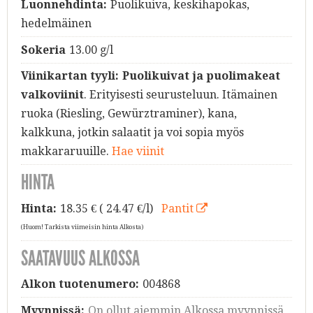
Luonnehdinta:
Puolikuiva, keskihapokas,
hedelmäinen
Sokeria
13.00 g/l
Viinikartan tyyli:
Puolikuivat ja puolimakeat
valkoviinit
. Erityisesti seurusteluun. Itämainen
ruoka (Riesling, Gewürztraminer), kana,
kalkkuna, jotkin salaatit ja voi sopia myös
makkararuuille.
Hae viinit
HINTA
Hinta:
18.35
€ ( 24.47 €/l)
Pantit
(Huom! Tarkista viimeisin hinta Alkosta)
SAATAVUUS ALKOSSA
Alkon tuotenumero:
004868
Myynnissä:
On ollut aiemmin Alkossa myynnissä