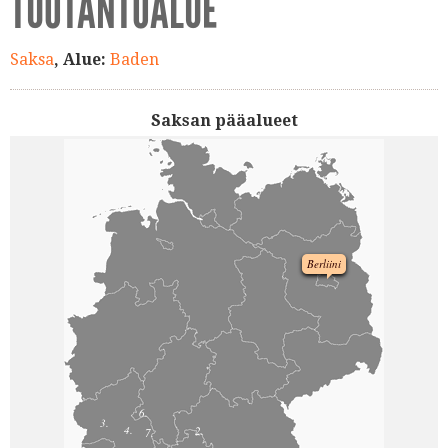
TUOTANTOALUE
Saksa
, Alue:
Baden
Saksan pääalueet
Berliini
6.
3.
4.
2.
7.