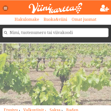
>
Hakulomake
Ruoka&viini
Omat juomat
Etusivu
›
Valkoviinit ›
Saksa
›
Baden