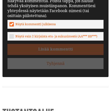
näkyvää kommenttia. Poista täppä, jos haluat
tehdä yksityisen muistiinpanon. Kommenttiesi
yhteydessä näytetään Facebook-nimesi (tai
osittain piilotettuna).
Näytä kommentti julkisena
Näytä vain 2 kirjainta etu- ja sukunimestä (AA*** BB***)
Lisää kommentti
Tyhjennä