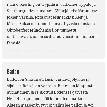
maine. Riesling on tyypillisin valkoinen rypäle ja
Spätburgunder punainen. Viinejä tehdään suurten
jokien varsilla, joita ovat esimerkiksi Rein ja
Mosel. Saksa on tunnettu myös hyvistä oluistaan.
Oktoberfest Münchenissä on tunnettu
olutfestivaali, johon osallistuu vuosittain miljoonia
ihmisiä.
Baden
Baden on Saksan eteläisin viininviljelyalue ja
sijaitsee Rein-joen varrella. Baden on lämpimän
aurinkoinen ja se ulottuu Bodensee-järvestä
Heidelbergiin noin 400 kilometrin matkalla.
Alueen maaperän tyyppi vaihtelee paljon ja voi