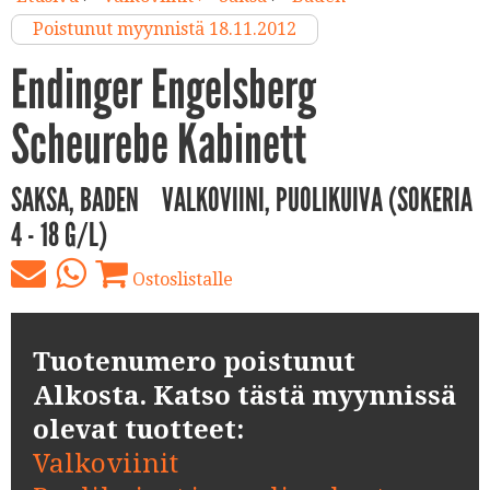
Poistunut myynnistä 18.11.2012
Endinger Engelsberg
Scheurebe Kabinett
SAKSA, BADEN
VALKOVIINI, PUOLIKUIVA (SOKERIA
4 - 18 G/L)
Ostoslistalle
Tuotenumero poistunut
Alkosta. Katso tästä myynnissä
olevat tuotteet:
Valkoviinit