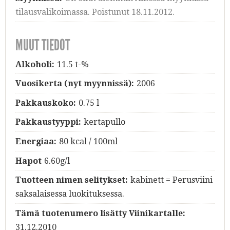
tilausvalikoimassa. Poistunut 18.11.2012.
MUUT TIEDOT
Alkoholi:
11.5 t-%
Vuosikerta (nyt myynnissä):
2006
Pakkauskoko:
0.75 l
Pakkaustyyppi:
kertapullo
Energiaa:
80 kcal / 100ml
Hapot
6.60g/l
Tuotteen nimen selitykset:
kabinett = Perusviini
saksalaisessa luokituksessa.
Tämä tuotenumero lisätty Viinikartalle:
31.12.2010