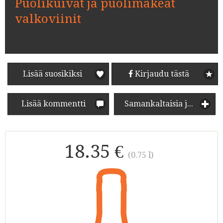
Puolikuivat ja puolimakeat
valkoviinit
Lisää suosikiksi
Kirjaudu tästä
Lisää kommentti
Samankaltaisia juomia
18.35 €
(0.75 l)