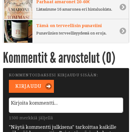
Parhaat amaronet 20-60€
Listasimme 16 amaronea eri hintaluokista.
Tämä on terveellisin punaviini
Punaviinien terveellisyydessä on eroja.
Kommentit & arvostelut (
0
)
KOMMENTOIDAKSESI KIRJAUDU SISÄÄN:
KIRJAUDU
1500 merkkiä jäljellä
"Näytä kommentti julkisena" tarkoittaa kaikille