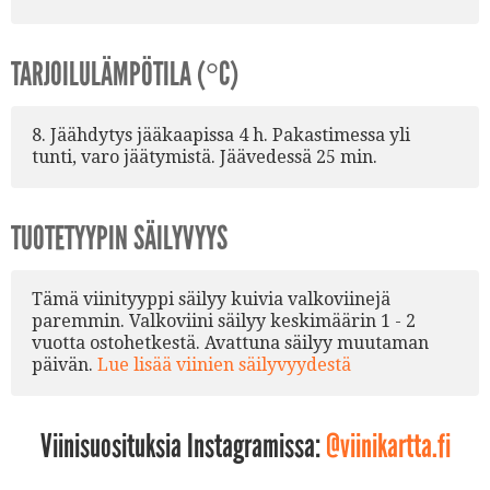
TARJOILULÄMPÖTILA (°C)
8. Jäähdytys jääkaapissa 4 h. Pakastimessa yli
tunti, varo jäätymistä. Jäävedessä 25 min.
TUOTETYYPIN SÄILYVYYS
Tämä viinityyppi säilyy kuivia valkoviinejä
paremmin. Valkoviini säilyy keskimäärin 1 - 2
vuotta ostohetkestä. Avattuna säilyy muutaman
päivän.
Lue lisää viinien säilyvyydestä
Viinisuosituksia Instagramissa:
@viinikartta.fi