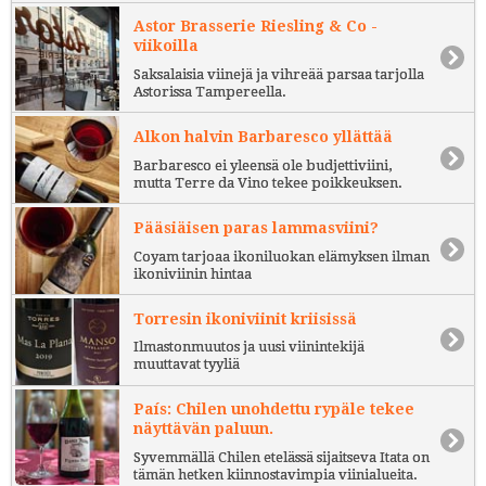
Astor Brasserie Riesling & Co -
viikoilla
Saksalaisia viinejä ja vihreää parsaa tarjolla
Astorissa Tampereella.
Alkon halvin Barbaresco yllättää
Barbaresco ei yleensä ole budjettiviini,
mutta Terre da Vino tekee poikkeuksen.
Pääsiäisen paras lammasviini?
Coyam tarjoaa ikoniluokan elämyksen ilman
ikoniviinin hintaa
Torresin ikoniviinit kriisissä
Ilmastonmuutos ja uusi viinintekijä
muuttavat tyyliä
País: Chilen unohdettu rypäle tekee
näyttävän paluun.
Syvemmällä Chilen etelässä sijaitseva Itata on
tämän hetken kiinnostavimpia viinialueita.