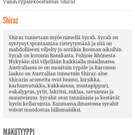
Viinin rypälekoostumus:
Shiraz
Shiraz
Shiraz tunnetaan myös nimellä Syrah. Syrah on
syntynyt spontaanina risteytymänä ja sitä on
mahdollisesti viljelty jo antiikin Rooman aikoihin.
Syrah on kotoisin Ranskasta, Pohjois-Rhônesta.
Nykyään sitä viljellään kaikkialla maailmassa.
Australiassa se on suosituin rypäle ja Barossan
laakso on Australian tunnetuin Shiraz-alue.
Shirazin aromeita ovat luumu, kirsikka,
karhunvatukka, kukkaisuus, mustapippuri,
eukalyptus, yrtit, lakritsi, suklaa, savuisuus ja
mausteisuus. Syrahit ovat tanniinisia ja kestävät
hyvin kellarointia. Kuumassa ilmastossa syrahit
voivat muodostua hillomaisiksi.
MAKUTYYPPI