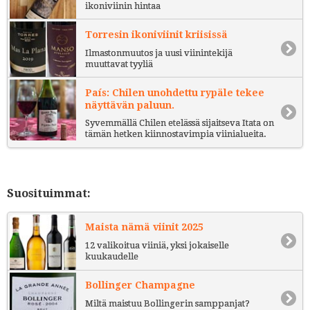
ikoniviinin hintaa
Torresin ikoniviinit kriisissä
Ilmastonmuutos ja uusi viinintekijä
muuttavat tyyliä
País: Chilen unohdettu rypäle tekee
näyttävän paluun.
Syvemmällä Chilen etelässä sijaitseva Itata on
tämän hetken kiinnostavimpia viinialueita.
Suosituimmat:
Maista nämä viinit 2025
12 valikoitua viiniä, yksi jokaiselle
kuukaudelle
Bollinger Champagne
Miltä maistuu Bollingerin samppanjat?