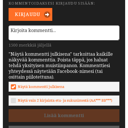
KOMMENTOIDAKSESI KIRJAUDU SISÄÄN:
KIRJAUDU
1500 merkkiä jäljellä
"Näytä kommentti julkisena" tarkoittaa kaikille
näkyvää kommenttia. Poista täppä, jos haluat
tehdä yksityisen muistiinpanon. Kommenttiesi
yhteydessä näytetään Facebook-nimesi (tai
osittain piilotettuna).
Näytä kommentti julkisena
Näytä vain 2 kirjainta etu- ja sukunimestä (AA*** BB***)
Lisää kommentti