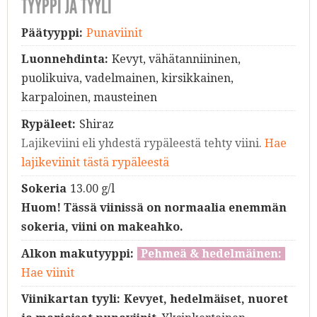
TYYPPI JA TYYLI
Päätyyppi:
Punaviinit
Luonnehdinta:
Kevyt, vähätanniininen,
puolikuiva, vadelmainen, kirsikkainen,
karpaloinen, mausteinen
Rypäleet:
Shiraz
Lajikeviini eli yhdestä rypäleestä tehty viini.
Hae
lajikeviinit tästä rypäleestä
Sokeria
13.00 g/l
Huom! Tässä viinissä on normaalia enemmän
sokeria, viini on makeahko.
Alkon makutyyppi:
Pehmeä & hedelmäinen:
Hae viinit
Viinikartan tyyli:
Kevyet, hedelmäiset, nuoret