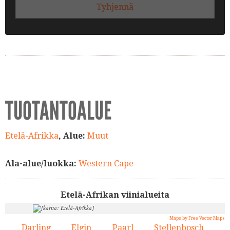
Tyhjennä
TUOTANTOALUE
Etelä-Afrikka
, Alue:
Muut
Ala-alue/luokka:
Western Cape
Etelä-Afrikan viinialueita
Maps by Free Vector Maps
Darling
Elgin
Paarl
Stellenbosch
1.
2.
3.
4.