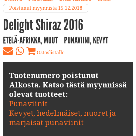
Poistunut myynnistä 15.12.2018
Delight Shiraz 2016
ETELÄ-AFRIKKA, MUUT
PUNAVIINI, KEVYT
Ostoslistalle
Tuotenumero poistunut
Alkosta. Katso tästä myynnissä
olevat tuotteet:
Punaviinit
Kevyet, hedelmäiset, nuoret ja
marjaisat punaviinit