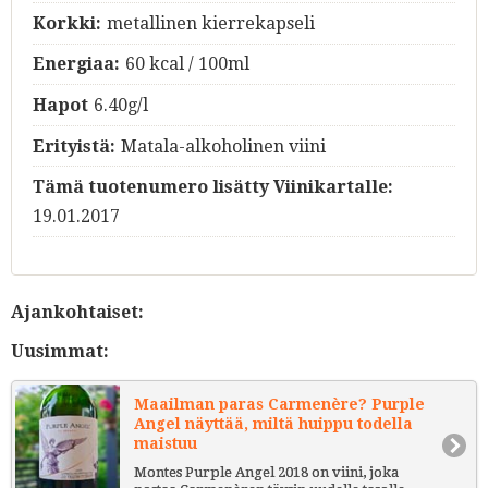
Korkki:
metallinen kierrekapseli
Energiaa:
60 kcal / 100ml
Hapot
6.40g/l
Erityistä:
Matala-alkoholinen viini
Tämä tuotenumero lisätty Viinikartalle:
19.01.2017
Ajankohtaiset:
Uusimmat:
Maailman paras Carmenère? Purple
Angel näyttää, miltä huippu todella
maistuu
Montes Purple Angel 2018 on viini, joka