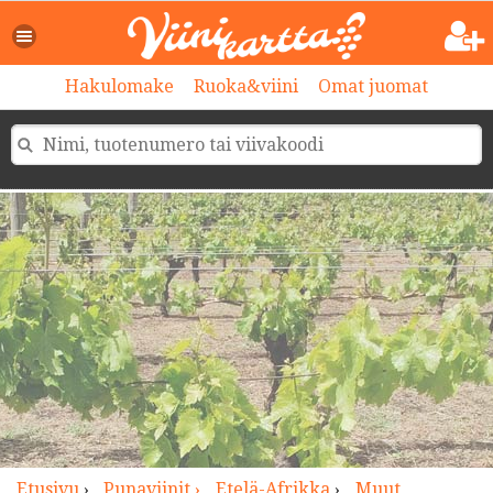
>
Hakulomake
Ruoka&viini
Omat juomat
Etusivu
›
Punaviinit ›
Etelä-Afrikka
›
Muut