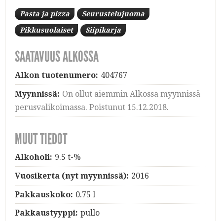
Pasta ja pizza
Seurustelujuoma
Pikkusuolaiset
Siipikarja
SAATAVUUS ALKOSSA
Alkon tuotenumero:
404767
Myynnissä:
On ollut aiemmin Alkossa myynnissä
perusvalikoimassa. Poistunut 15.12.2018.
MUUT TIEDOT
Alkoholi:
9.5 t-%
Vuosikerta (nyt myynnissä):
2016
Pakkauskoko:
0.75 l
Pakkaustyyppi:
pullo