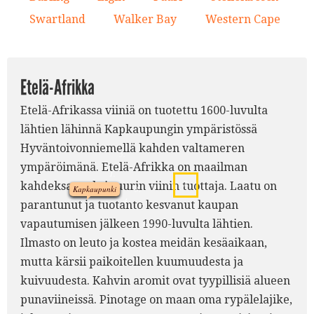
Swartland
Walker Bay
Western Cape
5.
6.
7.
Etelä-Afrikka
Etelä-Afrikassa viiniä on tuotettu 1600-luvulta
lähtien lähinnä Kapkaupungin ympäristössä
Hyväntoivonniemellä kahden valtameren
5.
ympäröimänä. Etelä-Afrikka on maailman
1.
7.
kahdeksanneksi suurin viinin tuottaja. Laatu on
Kapkaupunki
3.
4.
parantunut ja tuotanto kesvanut kaupan
2.
vapautumisen jälkeen 1990-luvulta lähtien.
6.
Ilmasto on leuto ja kostea meidän kesäaikaan,
mutta kärsii paikoitellen kuumuudesta ja
kuivuudesta. Kahvin aromit ovat tyypillisiä alueen
punaviineissä. Pinotage on maan oma rypälelajike,