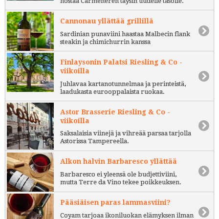
nostaa Carmenèren täysin uudelle tasolle.
Cannonau yllättää grillillä
Sardinian punaviini haastaa Malbecin flank
steakin ja chimichurrin kanssa
Finlaysonin Palatsi Riesling & Co -
viikoilla
Juhlavaa kartanotunnelmaa ja perinteistä,
laadukasta eurooppalaista ruokaa.
Astor Brasserie Riesling & Co -
viikoilla
Saksalaisia viinejä ja vihreää parsaa tarjolla
Astorissa Tampereella.
Alkon halvin Barbaresco yllättää
Barbaresco ei yleensä ole budjettiviini,
mutta Terre da Vino tekee poikkeuksen.
Pääsiäisen paras lammasviini?
Coyam tarjoaa ikoniluokan elämyksen ilman