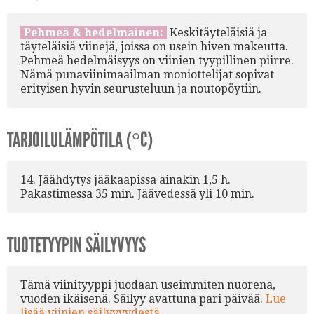
Pehmeä & hedelmäinen:
Keskitäyteläisiä ja
täyteläisiä viinejä, joissa on usein hiven makeutta.
Pehmeä hedelmäisyys on viinien tyypillinen piirre.
Nämä punaviinimaailman moniottelijat sopivat
erityisen hyvin seurusteluun ja noutopöytiin.
TARJOILULÄMPÖTILA (°C)
14. Jäähdytys jääkaapissa ainakin 1,5 h.
Pakastimessa 35 min. Jäävedessä yli 10 min.
TUOTETYYPIN SÄILYVYYS
Tämä viinityyppi juodaan useimmiten nuorena,
vuoden ikäisenä. Säilyy avattuna pari päivää.
Lue
lisää viinien säilyvyydestä