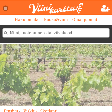
>
Hakulomake
Ruoka&viini
Omat juomat
Etusivu
›
Viskit ›
Skotlanti