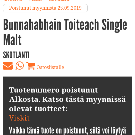
Poistunut myynnistä 25.09.2019
Bunnahabhain Toiteach Single
Malt
SKOTLANTI
Ostoslistalle
Tuotenumero poistunut
Alkosta. Katso tästä myynnissä
olevat tuotteet:
Viskit
Vaikka tämä tuote on poistunut, siitä voi löytyä