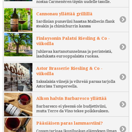
nostaa Carmenèren täysin uudelle tasolle.
Cannonau yllättää grillillä
Sardinian punaviini haastaa Malbecin flank
steakin ja chimichurrin kanssa
Finlaysonin Palatsi Riesling & Co -
viikoilla
Juhlavaa kartanotunnelmaa ja perinteistä,
laadukasta eurooppalaista ruokaa.
Astor Brasserie Riesling & Co -
viikoilla
Saksalaisia viinejä ja vihreää parsaa tarjolla
Astorissa Tampereella.
Alkon halvin Barbaresco yllättää
Barbaresco ei yleensä ole budjettiviini,
mutta Terre da Vino tekee poikkeuksen.
Pääsiäisen paras lammasviini?
Coyam tarjoaa ikoniluokan elämyksen ilman