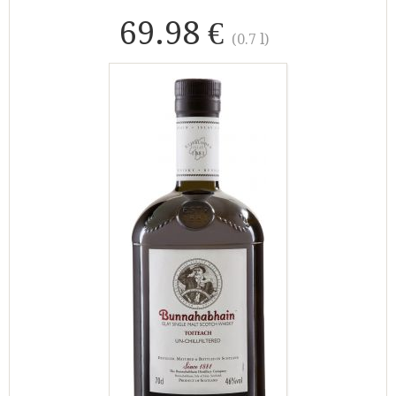
69.98 €
(0.7 l)