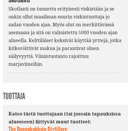
Skotlanti on tunnettu erityisesti viskistään ja se
onkin ollut maailman suurin viskintuottaja jo
sadan vuoden ajan. Myös olut on merkittävässä
asemassa ja sitä on valmistettu 5000 vuoden ajan
alueella. Kelttiläiset keksivät käyttää yrttejä, jotka
kitkeröittivät makua ja parantivat oluen
säilyvyyttä. Viinintuotanto rajoittuu
marjaviineihin.
TUOTTAJA
Katso tästä tuottajaan (tai jossain tapauksissa
alueeseen) liittyvät muut tuotteet:
The Bunnahabhain Distillery