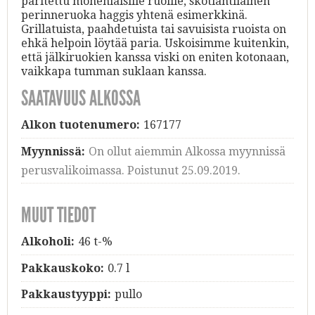
paritettu monenlaisille ruoille, skotlantilainen
perinneruoka haggis yhtenä esimerkkinä.
Grillatuista, paahdetuista tai savuisista ruoista on
ehkä helpoin löytää paria. Uskoisimme kuitenkin,
että jälkiruokien kanssa viski on eniten kotonaan,
vaikkapa tumman suklaan kanssa.
SAATAVUUS ALKOSSA
Alkon tuotenumero:
167177
Myynnissä:
On ollut aiemmin Alkossa myynnissä
perusvalikoimassa. Poistunut 25.09.2019.
MUUT TIEDOT
Alkoholi:
46 t-%
Pakkauskoko:
0.7 l
Pakkaustyyppi:
pullo