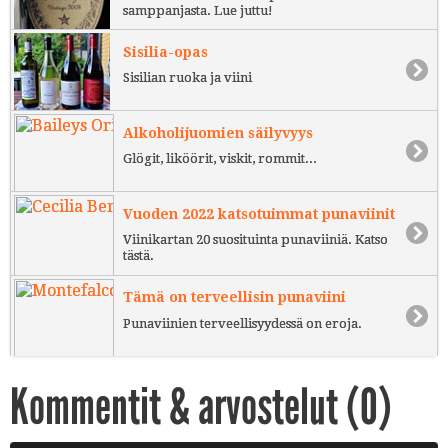
samppanjasta. Lue juttu!
Sisilia-opas
Sisilian ruoka ja viini
Alkoholijuomien säilyvyys
Glögit, liköörit, viskit, rommit...
Vuoden 2022 katsotuimmat punaviinit
Viinikartan 20 suosituinta punaviiniä. Katso
tästä.
Tämä on terveellisin punaviini
Punaviinien terveellisyydessä on eroja.
Kommentit & arvostelut (
0
)