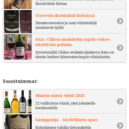
ikoniviinin hintaa
Torresin ikoniviinit kriisissä
Ilmastonmuutos ja uusi viinintekijä
muuttavat tyyliä
País: Chilen unohdettu rypäle tekee
näyttävän paluun.
Syvemmällä Chilen etelässä sijaitseva Itata on
tämän hetken kiinnostavimpia viinialueita.
Suosituimmat:
Maista nämä viinit 2025
12 valikoitua viiniä, yksi jokaiselle
kuukaudelle
Samppanja - täydellinen opas
Kokosimme tuhdin tietopaketin