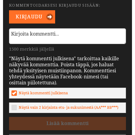
KOMMENTOIDAKSESI KIRJAUDU SISÄÄN:
KIRJAUDU
1500 merkkiä jäljellä
"Näytä kommentti julkisena" tarkoittaa kaikille
näkyvää kommenttia. Poista täppä, jos haluat
tehdä yksityisen muistiinpanon. Kommenttiesi
yhteydessä näytetään Facebook-nimesi (tai
osittain piilotettuna).
Näytä kommentti julkisena
Näytä vain 2 kirjainta etu- ja sukunimestä (AA*** BB***)
Lisää kommentti