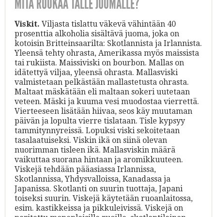
MITÄ RUOKAA TÄLLE JUOMALLE?
Viskit.
Viljasta tislattu väkevä vähintään 40
prosenttia alkoholia sisältävä juoma, joka on
kotoisin Britteinsaarilta: Skotlannista ja Irlannista.
Yleensä tehty ohrasta, Amerikassa myös maissista
tai rukiista. Maissiviski on bourbon. Mallas on
idätettyä viljaa, yleensä ohrasta. Mallasviski
valmistetaan pelkästään mallastetusta ohrasta.
Maltaat mäskätään eli maltaan sokeri uutetaan
veteen. Mäski ja kuuma vesi muodostaa vierrettä.
Vierteeseen lisätään hiivaa, seos käy muutaman
päivän ja lopulta vierre tislataan. Tisle kypsyy
tammitynnyreissä. Lopuksi viski sekoitetaan
tasalaatuiseksi. Viskin ikä on siinä olevan
nuorimman tisleen ikä. Mallasviskin määrä
vaikuttaa suorana hintaan ja aromikkuuteen.
Viskejä tehdään pääasiassa Irlannissa,
Skotlannissa, Yhdysvalloissa, Kanadassa ja
Japanissa. Skotlanti on suurin tuottaja, Japani
toiseksi suurin. Viskejä käytetään ruoanlaitossa,
esim. kastikkeissa ja pikkuleivissä. Viskejä on