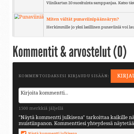
Viinikartan 20 suosituinta samppanjaa. Katso täs
Miten vältät punaviinipäänsäryn?
Herkimmille jo yksi lasillinen punaviiniä voi l
Kommentit & arvostelut (
0
)
KIRJA
KOMMENTOIDAKSESI KIRJAUDU SISÄÄN:
1500 merkkiä jäljellä
"Näytä kommentti julkisena" tarkoittaa kaikille n
muistiinpanon. Kommenttiesi yhteydessä näytetään 
Näytä kommentti julkisena