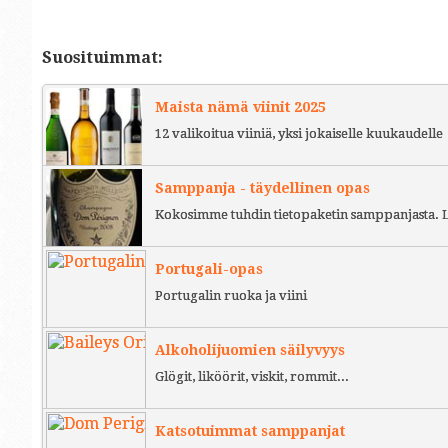
Suosituimmat:
Maista nämä viinit 2025
12 valikoitua viiniä, yksi jokaiselle kuukaudelle
Samppanja - täydellinen opas
Kokosimme tuhdin tietopaketin samppanjasta. L
Portugali-opas
Portugalin ruoka ja viini
Alkoholijuomien säilyvyys
Glögit, liköörit, viskit, rommit...
Katsotuimmat samppanjat