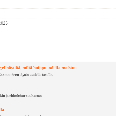
2025
l näyttää, miltä huippu todella maistuu
Carmenèren täysin uudelle tasolle.
kin ja chimichurrin kanssa
lla