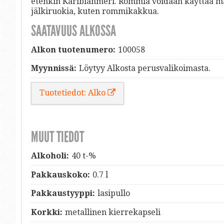
etenkin Karibianmeri. Rommia voidaan käyttää ma
jälkiruokia, kuten rommikakkua.
SAATAVUUS ALKOSSA
Alkon tuotenumero:
100058
Myynnissä:
Löytyy Alkosta perusvalikoimasta.
Tuotetiedot: Alko
MUUT TIEDOT
Alkoholi:
40 t-%
Pakkauskoko:
0.7 l
Pakkaustyyppi:
lasipullo
Korkki:
metallinen kierrekapseli