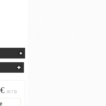
 €
(0.7 l)