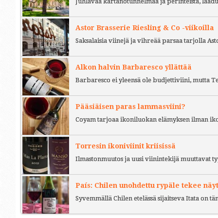
Juhlavaa kartanotunnelmaa ja perinteistä, laad
Astor Brasserie Riesling & Co -viikoilla
Saksalaisia viinejä ja vihreää parsaa tarjolla As
Alkon halvin Barbaresco yllättää
Barbaresco ei yleensä ole budjettiviini, mutta 
Pääsiäisen paras lammasviini?
Coyam tarjoaa ikoniluokan elämyksen ilman iko
Torresin ikoniviinit kriisissä
Ilmastonmuutos ja uusi viinintekijä muuttavat ty
País: Chilen unohdettu rypäle tekee näy
Syvemmällä Chilen etelässä sijaitseva Itata on t