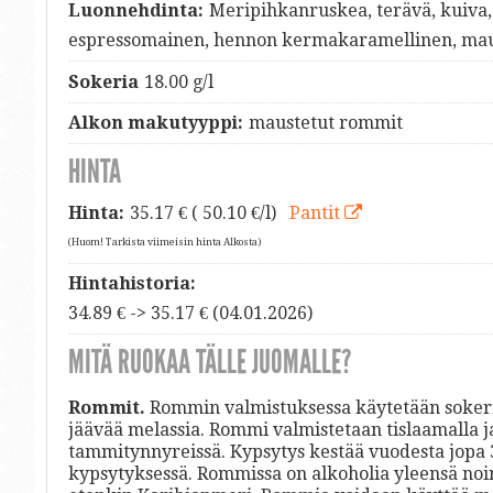
Luonnehdinta:
Meripihkanruskea, terävä, kuiva,
espressomainen, hennon kermakaramellinen, ma
Sokeria
18.00 g/l
Alkon makutyyppi:
maustetut rommit
HINTA
Hinta:
35.17
€ ( 50.10 €/l)
Pantit
(Huom! Tarkista viimeisin hinta Alkosta)
Hintahistoria:
34.89 € -> 35.17 € (04.01.2026)
MITÄ RUOKAA TÄLLE JUOMALLE?
Rommit.
Rommin valmistuksessa käytetään sokeri
jäävää melassia. Rommi valmistetaan tislaamalla
tammitynnyreissä. Kypsytys kestää vuodesta jop
kypsytyksessä. Rommissa on alkoholia yleensä noin