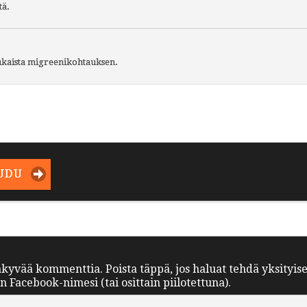
tä.
aukaista migreenikohtauksen.
UDU
äkyvää kommenttia. Poista täppä, jos haluat tehdä yksityis
Facebook-nimesi (tai osittain piilotettuna).