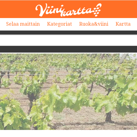
Selaa maittain
Kategoriat
Ruoka&viini
Kartta