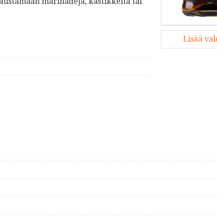
ustamaan marinadeja, kastikkeita tai
Lisää va