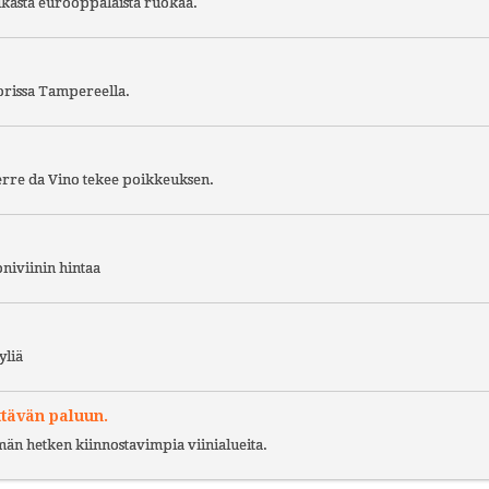
ukasta eurooppalaista ruokaa.
torissa Tampereella.
Terre da Vino tekee poikkeuksen.
niviinin hintaa
yliä
ttävän paluun.
ämän hetken kiinnostavimpia viinialueita.