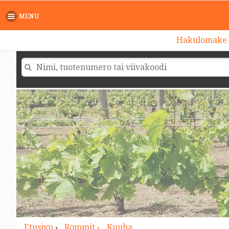
>
MENU
Hakulomake
Etusivu
›
Rommit ›
Kuuba