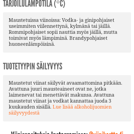
TARJOILULÄMPÖTILA (°C)
Maustetuissa viinoissa: Vodka- ja ginipohjaiset
useimmiten viilennettynä, kylmänä tai jäillä.
Rommipohjaiset sopii nauttia myös jäillä, mutta
toimivat myös lämpiminä. Brandypohjaiset
huoneenlämpöisinä.
TUOTETYYPIN SÄILYVYYS
Maustetut viinat säilyvät avaamattomina pitkään.
Avattuna juuri mausteaineet ovat ne, jotka
laimenevat tai menettävät makunsa. Avattuna
maustetut viinat ja vodkat kannattaa juoda 3
kuukauden sisällä.
Lue lisää alkoholijuomien
säilyvyydestä