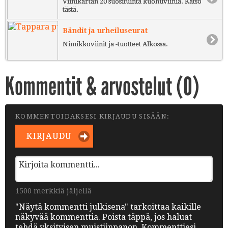
Viinikartan 20 suosituinta kuohuviiniä. Katso
tästä.
Bändit ja urheiluseurat
Nimikkoviinit ja -tuotteet Alkossa.
Kommentit & arvostelut (
0
)
KOMMENTOIDAKSESI KIRJAUDU SISÄÄN:
KIRJAUDU
1500 merkkiä jäljellä
"Näytä kommentti julkisena" tarkoittaa kaikille
näkyvää kommenttia. Poista täppä, jos haluat
tehdä yksityisen muistiinpanon. Kommenttiesi