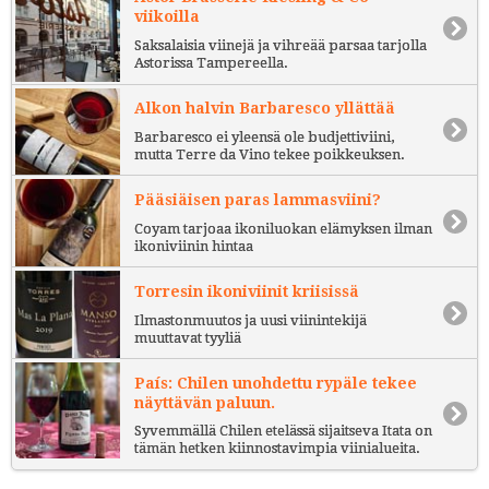
viikoilla
Saksalaisia viinejä ja vihreää parsaa tarjolla
Astorissa Tampereella.
Alkon halvin Barbaresco yllättää
Barbaresco ei yleensä ole budjettiviini,
mutta Terre da Vino tekee poikkeuksen.
Pääsiäisen paras lammasviini?
Coyam tarjoaa ikoniluokan elämyksen ilman
ikoniviinin hintaa
Torresin ikoniviinit kriisissä
Ilmastonmuutos ja uusi viinintekijä
muuttavat tyyliä
País: Chilen unohdettu rypäle tekee
näyttävän paluun.
Syvemmällä Chilen etelässä sijaitseva Itata on
tämän hetken kiinnostavimpia viinialueita.