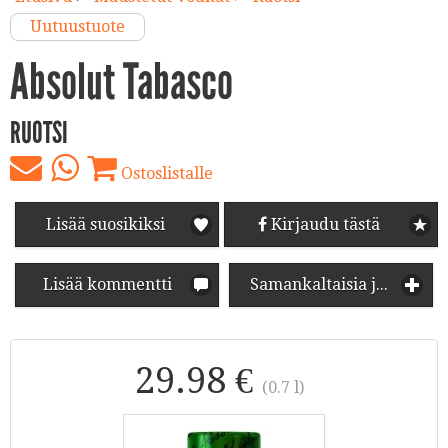
Uutuustuote
Absolut Tabasco
RUOTSI
Ostoslistalle
Lisää suosikiksi
Kirjaudu tästä
Lisää kommentti
Samankaltaisia juomia
29.98 €
(0.7 l)