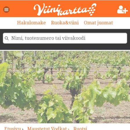
>
Hakulomake
Ruoka&viini
Omat juomat
Etusivu
›
Maustetut Vodkat ›
Ruotsi