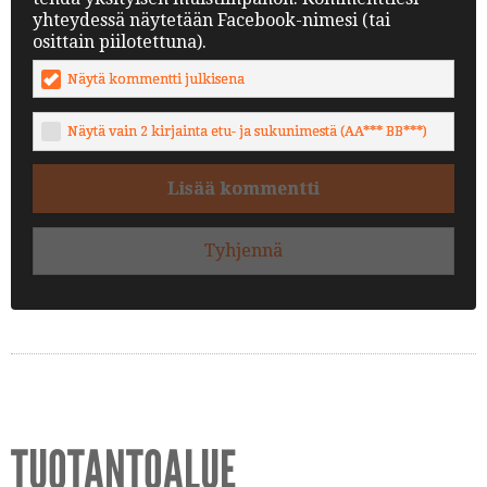
yhteydessä näytetään Facebook-nimesi (tai
osittain piilotettuna).
Näytä kommentti julkisena
Näytä vain 2 kirjainta etu- ja sukunimestä (AA*** BB***)
Lisää kommentti
Tyhjennä
TUOTANTOALUE