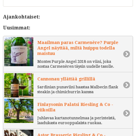
Ajankohtaiset:
Uusimmat:
Maailman paras Carmenère? Purple
Angel näyttää, miltä huippu todella
maistuu
Montes Purple Angel 2018 on viini, joka
nostaa Carmenèren täysin uudelle tasolle.
Cannonau yllättää grillillä
Sardinian punaviini haastaa Malbecin flank
steakin ja chimichurrin kanssa
Finlaysonin Palatsi Riesling & Co -
viikoilla
Juhlavaa kartanotunnelmaa ja perinteistä,
laadukasta eurooppalaista ruokaa.
Astor Brasserie Riesling & Co -