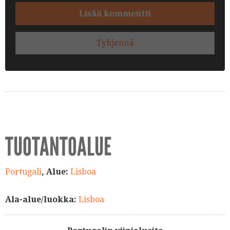
Lisää kommentti
Tyhjennä
TUOTANTOALUE
Portugali
, Alue:
Lisboa
Ala-alue/luokka:
Lisboa