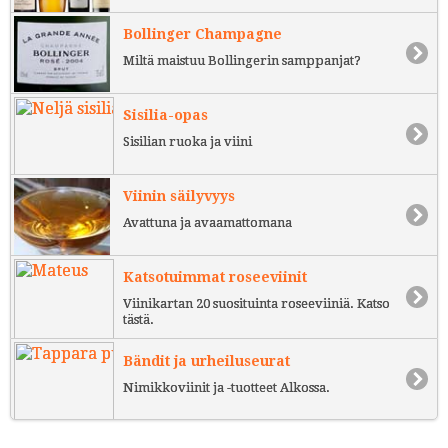
Bollinger Champagne
Miltä maistuu Bollingerin samppanjat?
Sisilia-opas
Sisilian ruoka ja viini
Viinin säilyvyys
Avattuna ja avaamattomana
Katsotuimmat roseeviinit
Viinikartan 20 suosituinta roseeviiniä. Katso
tästä.
Bändit ja urheiluseurat
Nimikkoviinit ja -tuotteet Alkossa.