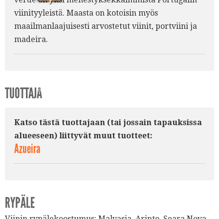
viinityyleistä. Maasta on kotoisin myös
1.
7.
maailmanlaajuisesti arvostetut viinit, portviini ja
madeira.
TUOTTAJA
6.
Katso tästä tuottajaan (tai jossain tapauksissa
alueeseen) liittyvät muut tuotteet:
Azueira
RYPÄLE
Viinin rypälekoostumus:
Malvasia
,
Arinto
,
Seara Nova
,