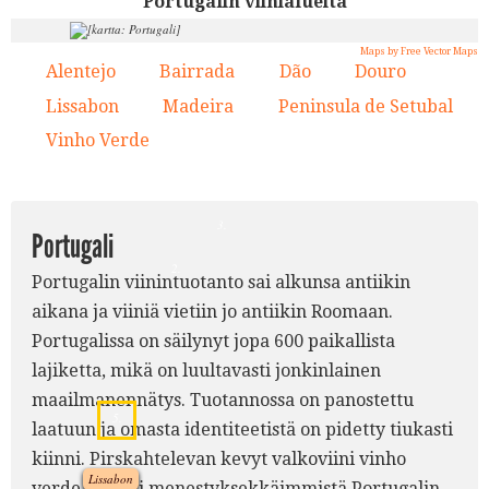
Portugalin viinialueita
Maps by Free Vector Maps
Alentejo
Bairrada
Dão
Douro
1.
2.
3.
4.
8.
Lissabon
Madeira
Peninsula de Setubal
5.
6.
7.
Vinho Verde
8.
4.
3.
Portugali
2.
Portugalin viinintuotanto sai alkunsa antiikin
aikana ja viiniä vietiin jo antiikin Roomaan.
Portugalissa on säilynyt jopa 600 paikallista
lajiketta, mikä on luultavasti jonkinlainen
maailmanennätys. Tuotannossa on panostettu
5.
laatuun ja omasta identiteetistä on pidetty tiukasti
kiinni. Pirskahtelevan kevyt valkoviini vinho
Lissabon
verde on yksi menestyksekkäimmistä Portugalin