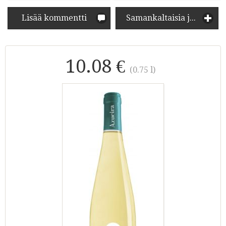
Lisää kommentti
Samankaltaisia juomia
10.08 €
(0.75 l)