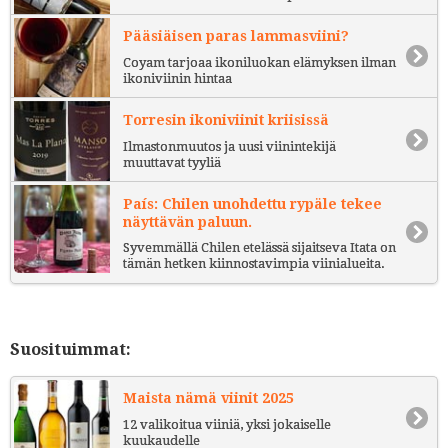
Pääsiäisen paras lammasviini?
Coyam tarjoaa ikoniluokan elämyksen ilman
ikoniviinin hintaa
Torresin ikoniviinit kriisissä
Ilmastonmuutos ja uusi viinintekijä
muuttavat tyyliä
País: Chilen unohdettu rypäle tekee
näyttävän paluun.
Syvemmällä Chilen etelässä sijaitseva Itata on
tämän hetken kiinnostavimpia viinialueita.
Suosituimmat:
Maista nämä viinit 2025
12 valikoitua viiniä, yksi jokaiselle
kuukaudelle