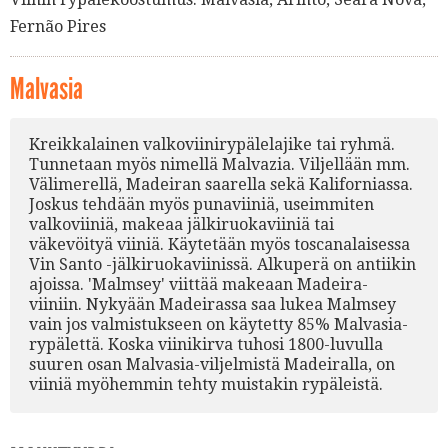
Fernão Pires
Malvasia
Kreikkalainen valkoviinirypälelajike tai ryhmä.
Tunnetaan myös nimellä Malvazia. Viljellään mm.
Välimerellä, Madeiran saarella sekä Kaliforniassa.
Joskus tehdään myös punaviiniä, useimmiten
valkoviiniä, makeaa jälkiruokaviiniä tai
väkevöityä viiniä. Käytetään myös toscanalaisessa
Vin Santo -jälkiruokaviinissä. Alkuperä on antiikin
ajoissa. 'Malmsey' viittää makeaan Madeira-
viiniin. Nykyään Madeirassa saa lukea Malmsey
vain jos valmistukseen on käytetty 85% Malvasia-
rypälettä. Koska viinikirva tuhosi 1800-luvulla
suuren osan Malvasia-viljelmistä Madeiralla, on
viiniä myöhemmin tehty muistakin rypäleistä.