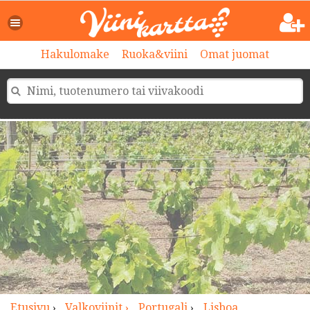
>
Hakulomake
Ruoka&viini
Omat juomat
Etusivu
›
Valkoviinit ›
Portugali
›
Lisboa