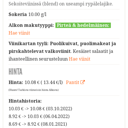
Sekoiteviinissä (blend) on useampi rypälelajike.
Sokeria
10.00 g/l
Alkon makutyyppi:
Pirteä & hedelmäinen:
Hae viinit
Viinikartan tyyli:
Puolikuivat, puolimakeat ja
pirskahtelevat valkoviinit
. Kesäiset salaatit ja
ihanteellinen seurusteluun
Hae viinit
HINTA
Hinta:
10.08
€ ( 13.44 €/l)
Pantit
(Huom! Tarkista viimeisin hinta Alkosta)
Hintahistoria:
10.03 € -> 10.08 € (03.10.2022)
8.92 € -> 10.03 € (06.04.2022)
8.69 € -> 8.92 € (08.01.2021)