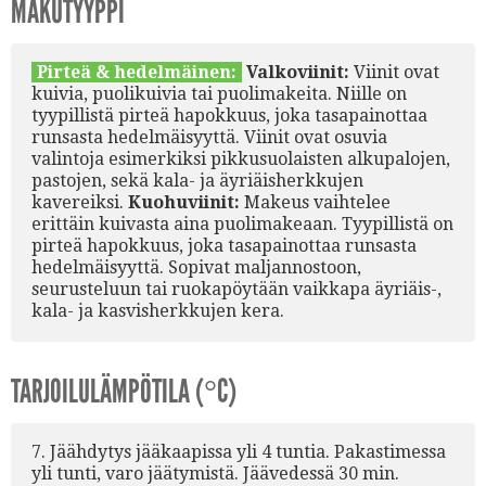
MAKUTYYPPI
Pirteä & hedelmäinen:
Valkoviinit:
Viinit ovat
kuivia, puolikuivia tai puolimakeita. Niille on
tyypillistä pirteä hapokkuus, joka tasapainottaa
runsasta hedelmäisyyttä. Viinit ovat osuvia
valintoja esimerkiksi pikkusuolaisten alkupalojen,
pastojen, sekä kala- ja äyriäisherkkujen
kavereiksi.
Kuohuviinit:
Makeus vaihtelee
erittäin kuivasta aina puolimakeaan. Tyypillistä on
pirteä hapokkuus, joka tasapainottaa runsasta
hedelmäisyyttä. Sopivat maljannostoon,
seurusteluun tai ruokapöytään vaikkapa äyriäis-,
kala- ja kasvisherkkujen kera.
TARJOILULÄMPÖTILA (°C)
7. Jäähdytys jääkaapissa yli 4 tuntia. Pakastimessa
yli tunti, varo jäätymistä. Jäävedessä 30 min.