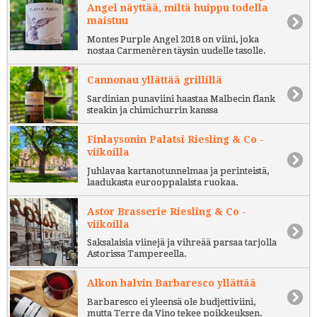
Angel näyttää, miltä huippu todella
maistuu
Montes Purple Angel 2018 on viini, joka
nostaa Carmenèren täysin uudelle tasolle.
Cannonau yllättää grillillä
Sardinian punaviini haastaa Malbecin flank
steakin ja chimichurrin kanssa
Finlaysonin Palatsi Riesling & Co -
viikoilla
Juhlavaa kartanotunnelmaa ja perinteistä,
laadukasta eurooppalaista ruokaa.
Astor Brasserie Riesling & Co -
viikoilla
Saksalaisia viinejä ja vihreää parsaa tarjolla
Astorissa Tampereella.
Alkon halvin Barbaresco yllättää
Barbaresco ei yleensä ole budjettiviini,
mutta Terre da Vino tekee poikkeuksen.