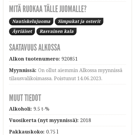
MITÄ RUOKAA TÄLLE JUOMALLE?
Nautiskelujuoma
Simpukat ja osterit
Äyriäiset
Rasvainen kala
SAATAVUUS ALKOSSA
Alkon tuotenumero:
920851
Myynnissä:
On ollut aiemmin Alkossa myynnissä
tilausvalikoimassa. Poistunut 14.06.2023.
MUUT TIEDOT
Alkoholi:
9.5 t-%
Vuosikerta (nyt myynnissä):
2018
Pakkauskoko:
0.75 l