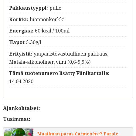
Pakkaustyyppi:
pullo
Korkki:
luonnonkorkki
Energiaa:
60 kcal / 100ml
Hapot
5.30g/l
Erityistä:
ympäristövastuullinen pakkaus,
Matala-alkoholinen viini (0,6-9,9%)
Tämä tuotenumero lisätty Viinikartalle:
14.04.2020
Ajankohtaiset:
Uusimmat:
Maailman paras Carmenère? Purple