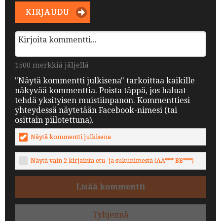
KIRJAUDU
1500 merkkiä jäljellä
"Näytä kommentti julkisena" tarkoittaa kaikille
näkyvää kommenttia. Poista täppä, jos haluat
tehdä yksityisen muistiinpanon. Kommenttiesi
yhteydessä näytetään Facebook-nimesi (tai
osittain piilotettuna).
Näytä kommentti julkisena
Näytä vain 2 kirjainta etu- ja sukunimestä (AA*** BB***)
Lisää kommentti
Tyhjennä