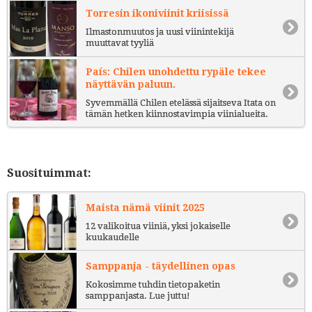
Torresin ikoniviinit kriisissä
Ilmastonmuutos ja uusi viinintekijä
muuttavat tyyliä
País: Chilen unohdettu rypäle tekee
näyttävän paluun.
Syvemmällä Chilen etelässä sijaitseva Itata on
tämän hetken kiinnostavimpia viinialueita.
Suosituimmat:
Maista nämä viinit 2025
12 valikoitua viiniä, yksi jokaiselle
kuukaudelle
Samppanja - täydellinen opas
Kokosimme tuhdin tietopaketin
samppanjasta. Lue juttu!