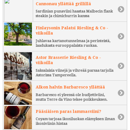
Cannonau yllättää grillillä
Sardinian punaviini haastaa Malbecin flank
steakin ja chimichurrin kanssa
Finlaysonin Palatsi Riesling & Co -
viikoilla
Juhlavaa kartanotunnelmaa ja perinteistä,
laadukasta eurooppalaista ruokaa.
Astor Brasserie Riesling & Co -
viikoilla
Saksalaisia viinejä ja vihreää parsaa tarjolla
Astorissa Tampereella.
Alkon halvin Barbaresco yllättää
Barbaresco ei yleensä ole budjettiviini,
mutta Terre da Vino tekee poikkeuksen.
Pääsiäisen paras lammasviini?
Coyam tarjoaa ikoniluokan elämyksen ilman
ikoniviinin hintaa