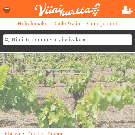
>
Hakulomake
Ruoka&viini
Omat juomat
Etusivu
›
Oluet ›
Suomi