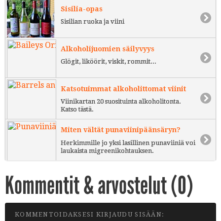
Sisilia-opas
Sisilian ruoka ja viini
Alkoholijuomien säilyvyys
Glögit, liköörit, viskit, rommit...
Katsotuimmat alkoholittomat viinit
Viinikartan 20 suosituinta alkoholitonta.
Katso tästä.
Miten vältät punaviinipäänsäryn?
Herkimmille jo yksi lasillinen punaviiniä voi
laukaista migreenikohtauksen.
Kommentit & arvostelut (
0
)
KOMMENTOIDAKSESI KIRJAUDU SISÄÄN: