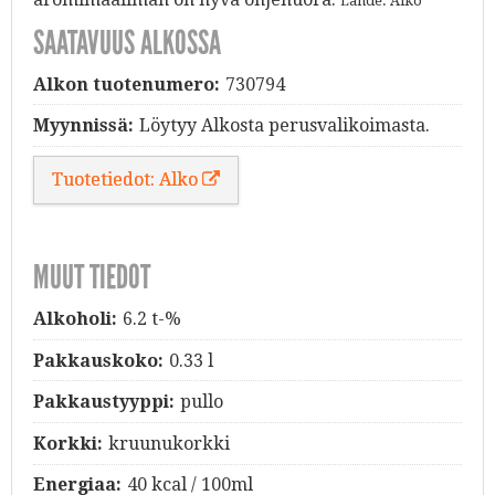
Lähde: Alko
SAATAVUUS ALKOSSA
Alkon tuotenumero:
730794
Myynnissä:
Löytyy Alkosta perusvalikoimasta.
Tuotetiedot: Alko
MUUT TIEDOT
Alkoholi:
6.2 t-%
Pakkauskoko:
0.33 l
Pakkaustyyppi:
pullo
Korkki:
kruunukorkki
Energiaa:
40 kcal / 100ml