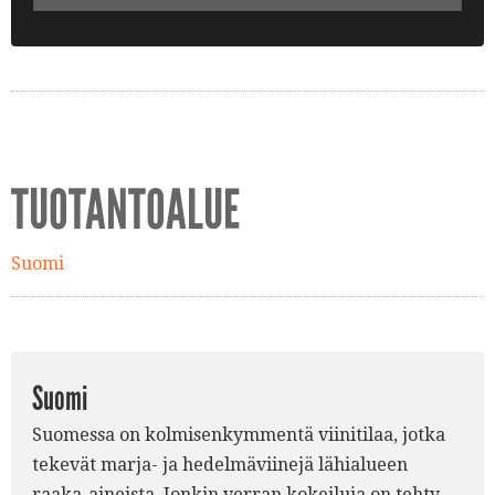
TUOTANTOALUE
Suomi
Suomi
Suomessa on kolmisenkymmentä viinitilaa, jotka
tekevät marja- ja hedelmäviinejä lähialueen
raaka-aineista. Jonkin verran kokeiluja on tehty