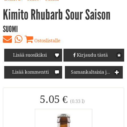
Kimito Rhubarb Sour Saison
SUOMI
Ostoslistalle
Lisää suosikiksi
Kirjaudu tästä
Lisää kommentti
Samankaltaisia juomia
5.05 €
(0.33 l)