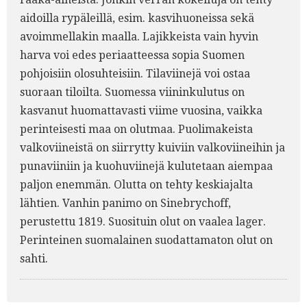
aidoilla rypäleillä, esim. kasvihuoneissa sekä
avoimmellakin maalla. Lajikkeista vain hyvin
harva voi edes periaatteessa sopia Suomen
pohjoisiin olosuhteisiin. Tilaviinejä voi ostaa
suoraan tiloilta. Suomessa viininkulutus on
kasvanut huomattavasti viime vuosina, vaikka
perinteisesti maa on olutmaa. Puolimakeista
valkoviineistä on siirrytty kuiviin valkoviineihin ja
punaviiniin ja kuohuviinejä kulutetaan aiempaa
paljon enemmän. Olutta on tehty keskiajalta
lähtien. Vanhin panimo on Sinebrychoff,
perustettu 1819. Suosituin olut on vaalea lager.
Perinteinen suomalainen suodattamaton olut on
sahti.