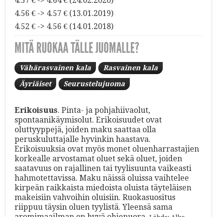
4.57 € -> 4.64 € (24.02.2020)
4.56 € -> 4.57 € (13.01.2019)
4.52 € -> 4.56 € (14.01.2018)
MITÄ RUOKAA TÄLLE JUOMALLE?
Vähärasvainen kala
Rasvainen kala
Äyriäiset
Seurustelujuoma
Erikoisuus
. Pinta- ja pohjahiivaolut,
spontaanikäymisolut. Erikoisuudet ovat
oluttyyppejä, joiden maku saattaa olla
peruskuluttajalle hyvinkin haastava.
Erikoisuuksia ovat myös monet oluenharrastajien
korkealle arvostamat oluet sekä oluet, joiden
saatavuus on rajallinen tai tyylisuunta vaikeasti
hahmotettavissa. Maku näissä oluissa vaihtelee
kirpeän raikkaista miedoista oluista täyteläisen
makeisiin vahvoihin oluisiin. Ruokasuositus
riippuu täysin oluen tyylistä. Yleensä sama
aromimaailman on hyvä ohjenuora.