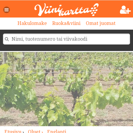
>
Hakulomake
Ruoka&viini
Omat juomat
Etusivu
›
Oluet ›
Englanti