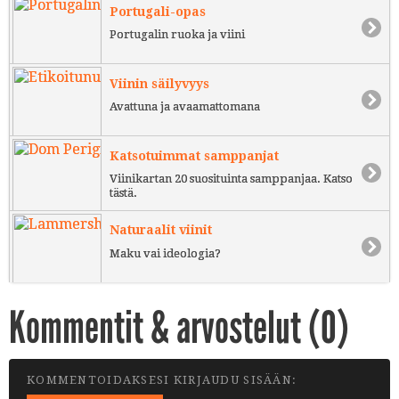
Portugali-opas
Portugalin ruoka ja viini
Viinin säilyvyys
Avattuna ja avaamattomana
Katsotuimmat samppanjat
Viinikartan 20 suosituinta samppanjaa. Katso
tästä.
Naturaalit viinit
Maku vai ideologia?
Kommentit & arvostelut (
0
)
KOMMENTOIDAKSESI KIRJAUDU SISÄÄN: