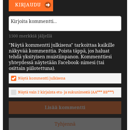
KIRJAUDU
1500 merkkiä jäljellä
"Näytä kommentti julkisena" tarkoittaa kaikille
näkyvää kommenttia. Poista täppä, jos haluat
tehdä yksityisen muistiinpanon. Kommenttiesi
yhteydessä näytetään Facebook-nimesi (tai
osittain piilotettuna).
Näytä kommentti julkisena
Näytä vain 2 kirjainta etu- ja sukunimestä (AA*** BB***)
Lisää kommentti
Tyhjennä