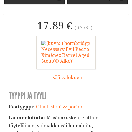
17.89 €
(0.375 l)
Lisää valokuva
TYYPPI JA TYYLI
Päätyyppi:
Oluet
,
stout & porter
Luonnehdinta:
Mustanruskea, erittäin
täyteläinen, voimakkaasti humaloitu,