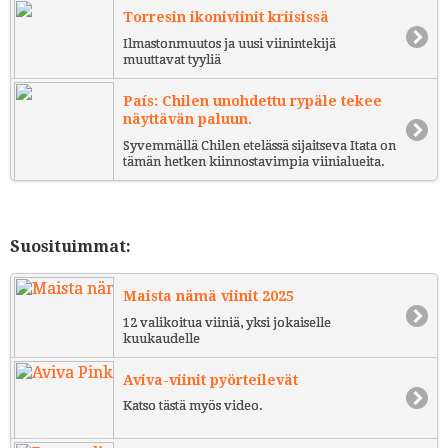
Torresin ikoniviinit kriisissä
Ilmastonmuutos ja uusi viinintekijä
muuttavat tyyliä
País: Chilen unohdettu rypäle tekee
näyttävän paluun.
Syvemmällä Chilen etelässä sijaitseva Itata on
tämän hetken kiinnostavimpia viinialueita.
Suosituimmat:
Maista nämä viinit 2025
12 valikoitua viiniä, yksi jokaiselle
kuukaudelle
Aviva-viinit pyörteilevät
Katso tästä myös video.