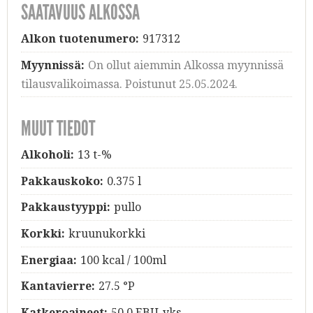
SAATAVUUS ALKOSSA
Alkon tuotenumero:
917312
Myynnissä:
On ollut aiemmin Alkossa myynnissä
tilausvalikoimassa. Poistunut 25.05.2024.
MUUT TIEDOT
Alkoholi:
13 t-%
Pakkauskoko:
0.375 l
Pakkaustyyppi:
pullo
Korkki:
kruunukorkki
Energiaa:
100 kcal / 100ml
Kantavierre:
27.5 °P
Katkeroaineet:
50.0 EBU-yks.