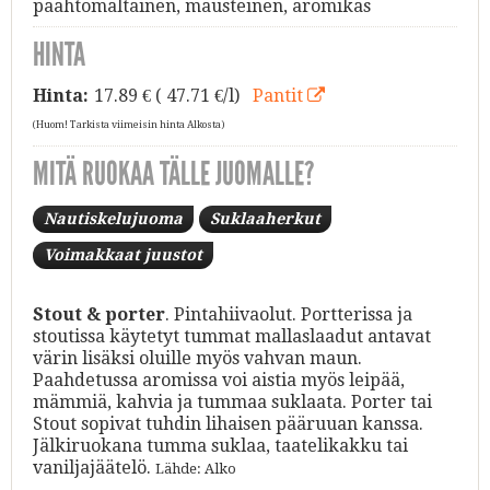
paahtomaltainen, mausteinen, aromikas
HINTA
Hinta:
17.89
€ ( 47.71 €/l)
Pantit
(Huom! Tarkista viimeisin hinta Alkosta)
MITÄ RUOKAA TÄLLE JUOMALLE?
Nautiskelujuoma
Suklaaherkut
Voimakkaat juustot
Stout & porter
. Pintahiivaolut. Portterissa ja
stoutissa käytetyt tummat mallaslaadut antavat
värin lisäksi oluille myös vahvan maun.
Paahdetussa aromissa voi aistia myös leipää,
mämmiä, kahvia ja tummaa suklaata. Porter tai
Stout sopivat tuhdin lihaisen pääruuan kanssa.
Jälkiruokana tumma suklaa, taatelikakku tai
vaniljajäätelö.
Lähde: Alko