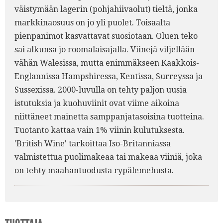
väistymään lagerin (pohjahiivaolut) tieltä, jonka
markkinaosuus on jo yli puolet. Toisaalta
pienpanimot kasvattavat suosiotaan. Oluen teko
sai alkunsa jo roomalaisajalla. Viinejä viljellään
vähän Walesissa, mutta enimmäkseen Kaakkois-
Englannissa Hampshiressa, Kentissa, Surreyssa ja
Sussexissa. 2000-luvulla on tehty paljon uusia
istutuksia ja kuohuviinit ovat viime aikoina
niittäneet mainetta samppanjatasoisina tuotteina.
Tuotanto kattaa vain 1% viinin kulutuksesta.
'British Wine' tarkoittaa Iso-Britanniassa
valmistettua puolimakeaa tai makeaa viiniä, joka
on tehty maahantuodusta rypälemehusta.