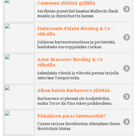
Cannonau yllättää grillillä
Sardinian punaviini haastaa Malbecin flank
steakin ja chimichurrin kanssa
Finlaysonin Palatsi Riesling & Co -
viikoilla
Juhlavaa kartanotunnelmaa ja perinteistä,
laadukasta eurooppalaista ruokaa.
Astor Brasserie Riesling & Co -
viikoilla
Saksalaisia viinejä ja vihreää parsaa tarjolla
Astorissa Tampereella.
Alkon halvin Barbaresco yllättää
Barbaresco ei yleensä ole budjettiviini,
mutta Terre da Vino tekee poikkeuksen.
Pääsiäisen paras lammasviini?
Coyam tarjoaa ikoniluokan elämyksen ilman
ikoniviinin hintaa