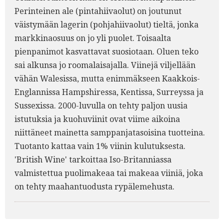
Perinteinen ale (pintahiivaolut) on joutunut
väistymään lagerin (pohjahiivaolut) tieltä, jonka
markkinaosuus on jo yli puolet. Toisaalta
pienpanimot kasvattavat suosiotaan. Oluen teko
sai alkunsa jo roomalaisajalla. Viinejä viljellään
vähän Walesissa, mutta enimmäkseen Kaakkois-
Englannissa Hampshiressa, Kentissa, Surreyssa ja
Sussexissa. 2000-luvulla on tehty paljon uusia
istutuksia ja kuohuviinit ovat viime aikoina
niittäneet mainetta samppanjatasoisina tuotteina.
Tuotanto kattaa vain 1% viinin kulutuksesta.
'British Wine' tarkoittaa Iso-Britanniassa
valmistettua puolimakeaa tai makeaa viiniä, joka
on tehty maahantuodusta rypälemehusta.