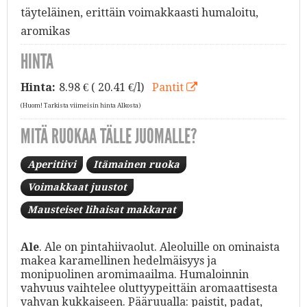
täyteläinen, erittäin voimakkaasti humaloitu,
aromikas
HINTA
Hinta:
8.98
€ ( 20.41 €/l)
Pantit
(Huom! Tarkista viimeisin hinta Alkosta)
MITÄ RUOKAA TÄLLE JUOMALLE?
Aperitiivi
Itämainen ruoka
Voimakkaat juustot
Mausteiset lihaisat makkarat
Ale
. Ale on pintahiivaolut. Aleoluille on ominaista
makea karamellinen hedelmäisyys ja
monipuolinen aromimaailma. Humaloinnin
vahvuus vaihtelee oluttyypeittäin aromaattisesta
vahvan kukkaiseen. Pääruualla: paistit, padat,