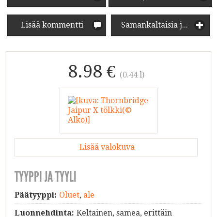
Lisää kommentti
Samankaltaisia juomia
8.98 €
(0.44 l)
Lisää valokuva
TYYPPI JA TYYLI
Päätyyppi:
Oluet
,
ale
Luonnehdinta:
Keltainen, samea, erittäin