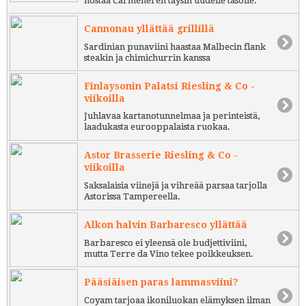
nostaa Carmenèren täysin uudelle tasolle.
Cannonau yllättää grillillä
Sardinian punaviini haastaa Malbecin flank
steakin ja chimichurrin kanssa
Finlaysonin Palatsi Riesling & Co -
viikoilla
Juhlavaa kartanotunnelmaa ja perinteistä,
laadukasta eurooppalaista ruokaa.
Astor Brasserie Riesling & Co -
viikoilla
Saksalaisia viinejä ja vihreää parsaa tarjolla
Astorissa Tampereella.
Alkon halvin Barbaresco yllättää
Barbaresco ei yleensä ole budjettiviini,
mutta Terre da Vino tekee poikkeuksen.
Pääsiäisen paras lammasviini?
Coyam tarjoaa ikoniluokan elämyksen ilman