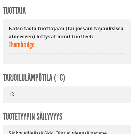
TUOTTAJA
Katso tästä tuottajaan (tai jossain tapauksissa
alueeseen) liittyvät muut tuotteet:
Thornbridge
TARJOILULÄMPÖTILA (°C)
12
TUOTETYYPIN SÄILYVYYS
Säilyy viileässä 6kk. Olut ei yleensä parane