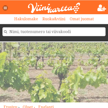
>
Hakulomake
Ruoka&viini
Omat juomat
Etusivu
›
Oluet ›
Englanti