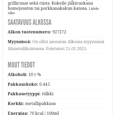
grilliruuat sekä riista. Kokeile jälkiruokana
homejuuston tai porkkanakakun kanssa.
Lähde:
Alko
SAATAVUUS ALKOSSA
Alkon tuotenumero:
927272
Myynnissä:
On ollut aiemmin Alkossa myynnissä
tilausvalikoimassa. Poistunut 25.01.2021.
MUUT TIEDOT
Alkoholi:
10 t-%
Pakkauskoko:
0.44 l
Pakkaustyyppi:
tölkki
Korkki:
metallipakkaus
Energiaa:
70 kcal / 100ml