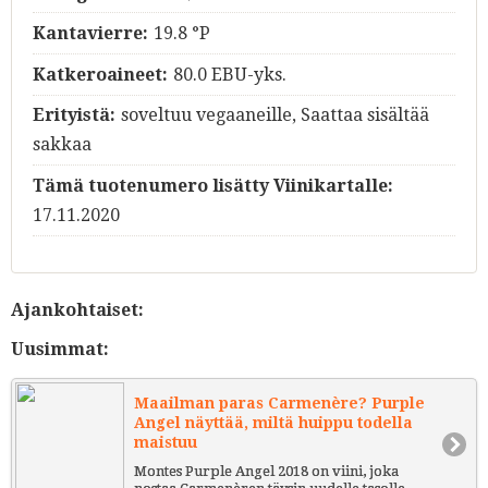
Kantavierre:
19.8 °P
Katkeroaineet:
80.0 EBU-yks.
Erityistä:
soveltuu vegaaneille, Saattaa sisältää
sakkaa
Tämä tuotenumero lisätty Viinikartalle:
17.11.2020
Ajankohtaiset:
Uusimmat:
Maailman paras Carmenère? Purple
Angel näyttää, miltä huippu todella
maistuu
Montes Purple Angel 2018 on viini, joka