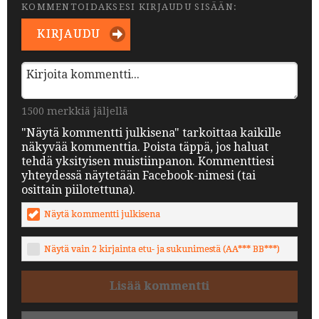
KOMMENTOIDAKSESI KIRJAUDU SISÄÄN:
KIRJAUDU
1500 merkkiä jäljellä
"Näytä kommentti julkisena" tarkoittaa kaikille
näkyvää kommenttia. Poista täppä, jos haluat
tehdä yksityisen muistiinpanon. Kommenttiesi
yhteydessä näytetään Facebook-nimesi (tai
osittain piilotettuna).
Näytä kommentti julkisena
Näytä vain 2 kirjainta etu- ja sukunimestä (AA*** BB***)
Lisää kommentti