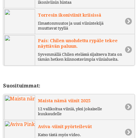
ikoniviinin hintaa
Torresin ikoniviinit kriisissä
Ilmastonmuutos ja uusi viinintekijä
muuttavat tyyliä
País: Chilen unohdettu rypäle tekee
näyttävän paluun.
Syvemmällä Chilen etelässä sijaitseva Itata on
tämän hetken kiinnostavimpia viinialueita.
Suosituimmat:
Maista nämä viinit 2025
12 valikoitua viiniä, yksi jokaiselle
kuukaudelle
Aviva-viinit pyörteilevät
Katso tästä myös video.