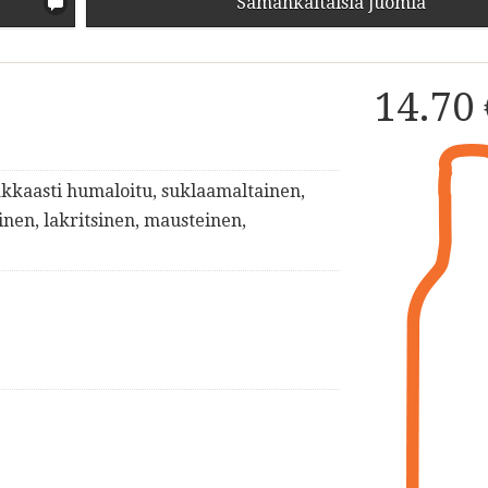
Samankaltaisia juomia
14.70
akkaasti humaloitu, suklaamaltainen,
en, lakritsinen, mausteinen,