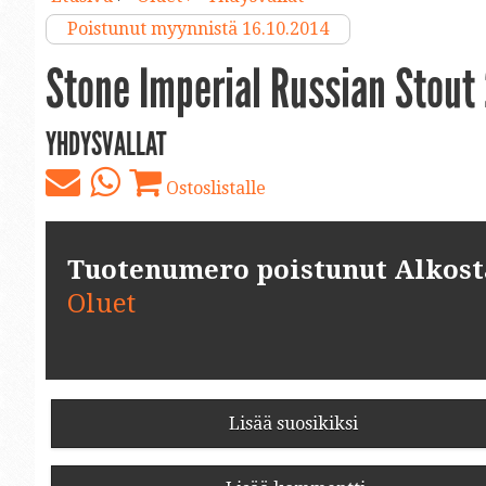
Poistunut myynnistä 16.10.2014
Stone Imperial Russian Stout
YHDYSVALLAT
Ostoslistalle
Tuotenumero poistunut Alkosta.
Oluet
Lisää suosikiksi