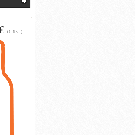
 €
(0.65 l)