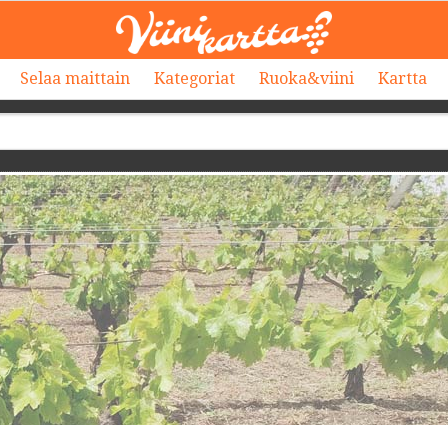
Selaa maittain
Kategoriat
Ruoka&viini
Kartta