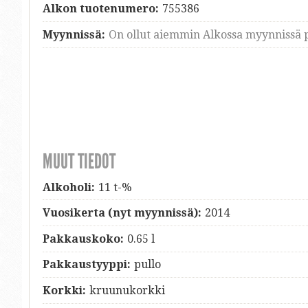
Alkon tuotenumero:
755386
Myynnissä:
On ollut aiemmin Alkossa myynnissä p
MUUT TIEDOT
Alkoholi:
11 t-%
Vuosikerta (nyt myynnissä):
2014
Pakkauskoko:
0.65 l
Pakkaustyyppi:
pullo
Korkki:
kruunukorkki