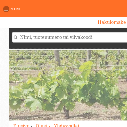
>
MENU
Hakulomake
Etusivu
›
Oluet ›
Yhdysvallat