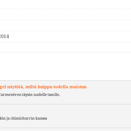
2014
l näyttää, miltä huippu todella maistuu
Carmenèren täysin uudelle tasolle.
kin ja chimichurrin kanssa