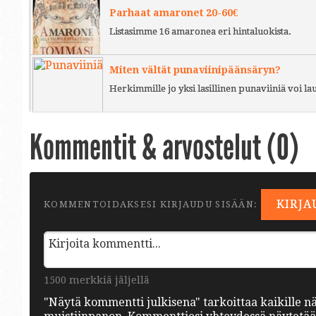
Parhaat amaronet 20-60€
Listasimme 16 amaronea eri hintaluokista.
Miten vältät punaviinipäänsäryn?
Herkimmille jo yksi lasillinen punaviiniä voi l
Kommentit & arvostelut (
0
)
KIRJA
KOMMENTOIDAKSESI KIRJAUDU SISÄÄN:
1500 merkkiä jäljellä
"Näytä kommentti julkisena" tarkoittaa kaikille n