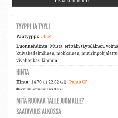
Lisää kommentti
TYYPPI JA TYYLI
Päätyyppi:
Oluet
Luonnehdinta:
Musta, erittäin täyteläinen, voim
kuivahedelmäinen, mokkainen, muurinpohjalettuin
vivahteikas, lämmin
HINTA
Hinta:
14.70
€ ( 22.62 €/l)
Pantit
(Huom! Tarkista viimeisin hinta Alkosta)
MITÄ RUOKAA TÄLLE JUOMALLE?
SAATAVUUS ALKOSSA