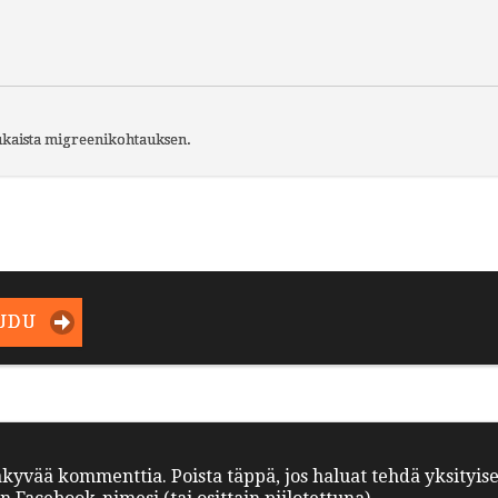
aukaista migreenikohtauksen.
UDU
äkyvää kommenttia. Poista täppä, jos haluat tehdä yksityis