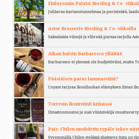
Finlaysonin Palatsi Riesling & Co -viikoi
Juhlavaa kartanotunnelmaa ja perinteistä, laad
Astor Brasserie Riesling & Co -viikoilla
Saksalaisia viinejä ja vihreää parsaa tarjolla As
Alkon halvin Barbaresco yllättää
Barbaresco ei yleensä ole budjettiviini, mutta 
Pääsiäisen paras lammasviini?
Coyam tarjoaa ikoniluokan elämyksen ilman iko
Torresin ikoniviinit kriisissä
Ilmastonmuutos ja uusi viinintekijä muuttavat ty
País: Chilen unohdettu rypäle tekee näy
Syvemmällä Chilen etelässä sijaitseva Itata on t