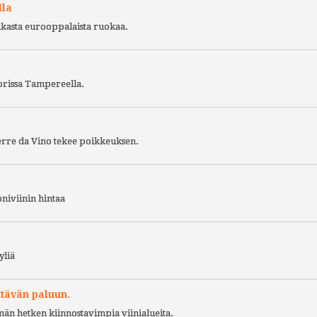
lla
ukasta eurooppalaista ruokaa.
torissa Tampereella.
Terre da Vino tekee poikkeuksen.
niviinin hintaa
yliä
ttävän paluun.
ämän hetken kiinnostavimpia viinialueita.