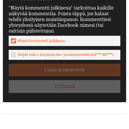
"Näytä kommentti julkisena" tarkoittaa kaikille
näkyvää kommenttia. Poista täppä, jos haluat
tehdä yksityisen muistiinpanon. Kommenttiesi
yhteydessä näytetään Facebook-nimesi (tai
osittain piilotettuna).
Näytä kommentti julkisena
Näytä vain 2 kirjainta etu- ja sukunimestä (AA*** BB***)
Lisää kommentti
Tyhjennä