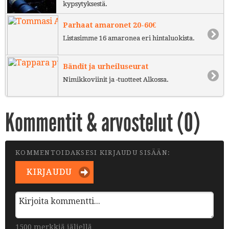
kypsytyksestä.
Parhaat amaronet 20-60€
Listasimme 16 amaronea eri hintaluokista.
Bändit ja urheiluseurat
Nimikkoviinit ja -tuotteet Alkossa.
Kommentit & arvostelut (
0
)
KOMMENTOIDAKSESI KIRJAUDU SISÄÄN:
KIRJAUDU
1500 merkkiä jäljellä