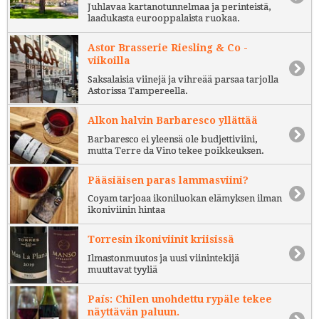
Juhlavaa kartanotunnelmaa ja perinteistä,
laadukasta eurooppalaista ruokaa.
Astor Brasserie Riesling & Co -
viikoilla
Saksalaisia viinejä ja vihreää parsaa tarjolla
Astorissa Tampereella.
Alkon halvin Barbaresco yllättää
Barbaresco ei yleensä ole budjettiviini,
mutta Terre da Vino tekee poikkeuksen.
Pääsiäisen paras lammasviini?
Coyam tarjoaa ikoniluokan elämyksen ilman
ikoniviinin hintaa
Torresin ikoniviinit kriisissä
Ilmastonmuutos ja uusi viinintekijä
muuttavat tyyliä
País: Chilen unohdettu rypäle tekee
näyttävän paluun.