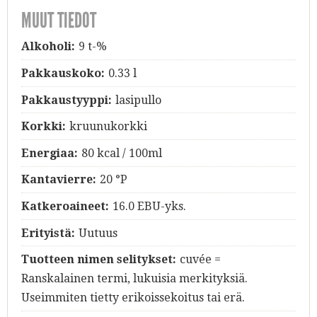
MUUT TIEDOT
Alkoholi:
9 t-%
Pakkauskoko:
0.33 l
Pakkaustyyppi:
lasipullo
Korkki:
kruunukorkki
Energiaa:
80 kcal / 100ml
Kantavierre:
20 °P
Katkeroaineet:
16.0 EBU-yks.
Erityistä:
Uutuus
Tuotteen nimen selitykset:
cuvée =
Ranskalainen termi, lukuisia merkityksiä.
Useimmiten tietty erikoissekoitus tai erä.