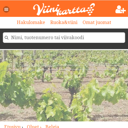
>
Hakulomake
Ruoka&viini
Omat juomat
Etusivu
›
Oluet ›
Belgia