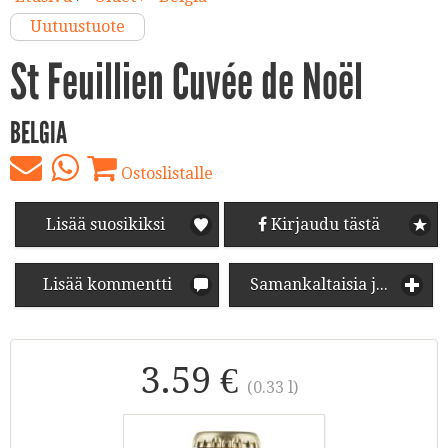
Uutuustuote
St Feuillien Cuvée de Noël
BELGIA
Ostoslistalle
Lisää suosikiksi
Kirjaudu tästä
Lisää kommentti
Samankaltaisia juomia
3.59 €
(0.33 l)