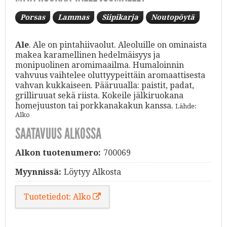
Porsas
Lammas
Siipikarja
Noutopöytä
Ale
. Ale on pintahiivaolut. Aleoluille on ominaista
makea karamellinen hedelmäisyys ja
monipuolinen aromimaailma. Humaloinnin
vahvuus vaihtelee oluttyypeittäin aromaattisesta
vahvan kukkaiseen. Pääruualla: paistit, padat,
grilliruuat sekä riista. Kokeile jälkiruokana
homejuuston tai porkkanakakun kanssa.
Lähde:
Alko
SAATAVUUS ALKOSSA
Alkon tuotenumero:
700069
Myynnissä:
Löytyy Alkosta
Tuotetiedot: Alko