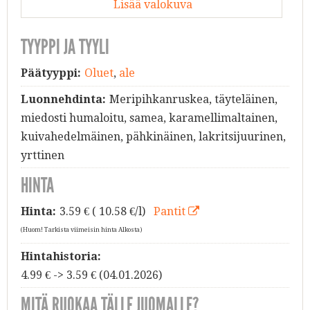
Lisää valokuva
TYYPPI JA TYYLI
Päätyyppi:
Oluet
,
ale
Luonnehdinta:
Meripihkanruskea, täyteläinen,
miedosti humaloitu, samea, karamellimaltainen,
kuivahedelmäinen, pähkinäinen, lakritsijuurinen,
yrttinen
HINTA
Hinta:
3.59
€ ( 10.58 €/l)
Pantit
(Huom! Tarkista viimeisin hinta Alkosta)
Hintahistoria:
4.99 € -> 3.59 € (04.01.2026)
MITÄ RUOKAA TÄLLE JUOMALLE?