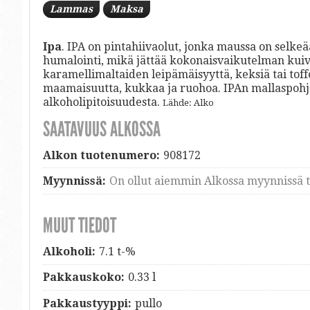
Lammas
Maksa
Ipa
. IPA on pintahiivaolut, jonka maussa on selke
humalointi, mikä jättää kokonaisvaikutelman kui
karamellimaltaiden leipämäisyyttä, keksiä tai toff
maamaisuutta, kukkaa ja ruohoa. IPAn mallaspohja 
alkoholipitoisuudesta.
Lähde: Alko
SAATAVUUS ALKOSSA
Alkon tuotenumero:
908172
Myynnissä:
On ollut aiemmin Alkossa myynnissä ti
MUUT TIEDOT
Alkoholi:
7.1 t-%
Pakkauskoko:
0.33 l
Pakkaustyyppi:
pullo