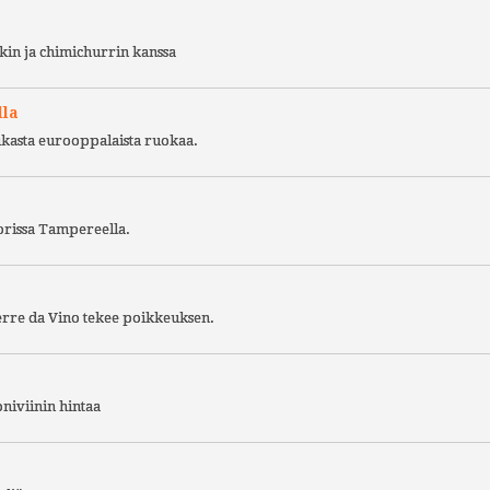
kin ja chimichurrin kanssa
lla
ukasta eurooppalaista ruokaa.
torissa Tampereella.
Terre da Vino tekee poikkeuksen.
niviinin hintaa