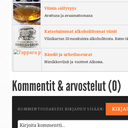
Viinin säilyvyys
Avattuna ja avaamattomana
Katsotuimmat alkoholittomat viinit
Viinikartan 20 suosituinta alkoholitonta. Katso tä
Bändit ja urheiluseurat
Nimikkoviinit ja -tuotteet Alkossa.
Kommentit & arvostelut (
0
)
KIRJA
KOMMENTOIDAKSESI KIRJAUDU SISÄÄN: