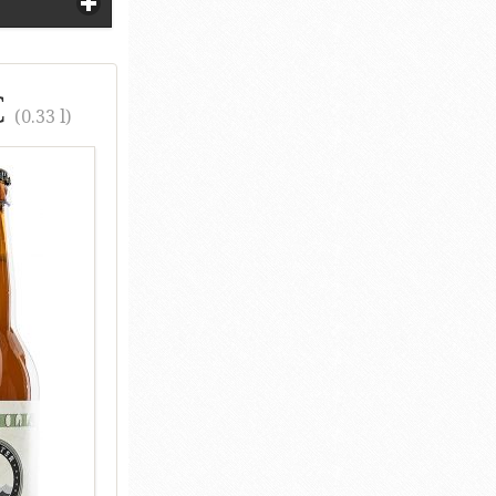
€
(0.33 l)