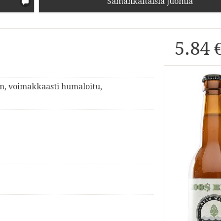
Samankaltaisia juomia
5.84 
en, voimakkaasti humaloitu,