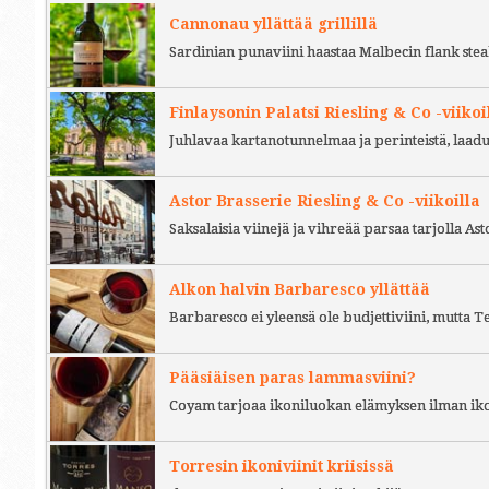
Cannonau yllättää grillillä
Sardinian punaviini haastaa Malbecin flank stea
Finlaysonin Palatsi Riesling & Co -viikoi
Juhlavaa kartanotunnelmaa ja perinteistä, laad
Astor Brasserie Riesling & Co -viikoilla
Saksalaisia viinejä ja vihreää parsaa tarjolla As
Alkon halvin Barbaresco yllättää
Barbaresco ei yleensä ole budjettiviini, mutta 
Pääsiäisen paras lammasviini?
Coyam tarjoaa ikoniluokan elämyksen ilman iko
Torresin ikoniviinit kriisissä