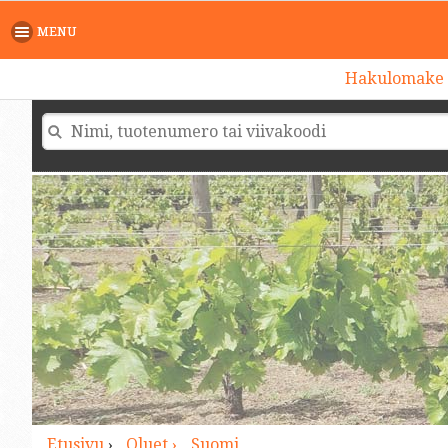
>
MENU
Hakulomake
Etusivu
›
Oluet ›
Suomi