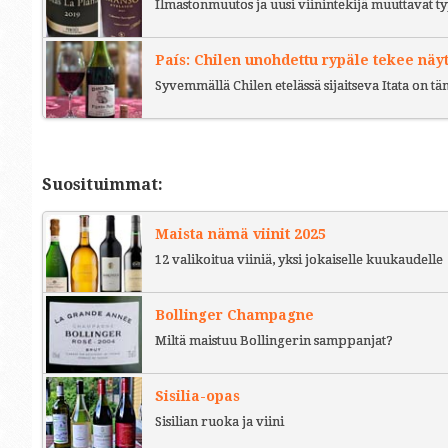
Ilmastonmuutos ja uusi viinintekijä muuttavat ty
País: Chilen unohdettu rypäle tekee näy
Syvemmällä Chilen etelässä sijaitseva Itata on t
Suosituimmat:
Maista nämä viinit 2025
12 valikoitua viiniä, yksi jokaiselle kuukaudelle
Bollinger Champagne
Miltä maistuu Bollingerin samppanjat?
Sisilia-opas
Sisilian ruoka ja viini