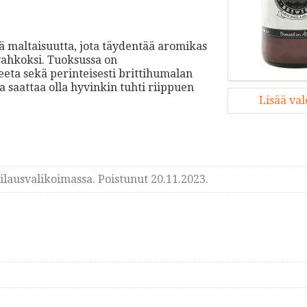
ää maltaisuutta, jota täydentää aromikas
vahkoksi. Tuoksussa on
eeta sekä perinteisesti brittihumalan
saattaa olla hyvinkin tuhti riippuen
Lisää va
lausvalikoimassa. Poistunut 20.11.2023.