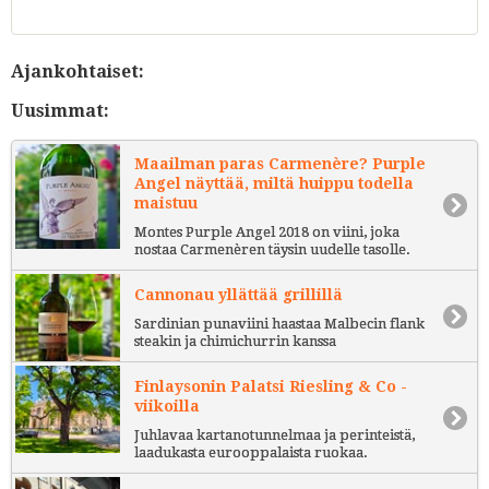
Ajankohtaiset:
Uusimmat:
Maailman paras Carmenère? Purple
Angel näyttää, miltä huippu todella
maistuu
Montes Purple Angel 2018 on viini, joka
nostaa Carmenèren täysin uudelle tasolle.
Cannonau yllättää grillillä
Sardinian punaviini haastaa Malbecin flank
steakin ja chimichurrin kanssa
Finlaysonin Palatsi Riesling & Co -
viikoilla
Juhlavaa kartanotunnelmaa ja perinteistä,
laadukasta eurooppalaista ruokaa.