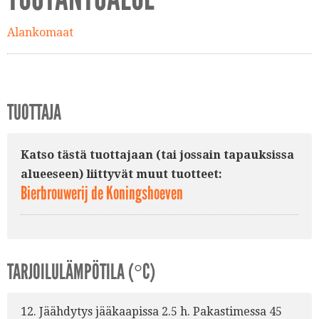
Alankomaat
TUOTTAJA
Katso tästä tuottajaan (tai jossain tapauksissa
alueeseen) liittyvät muut tuotteet:
Bierbrouwerij de Koningshoeven
TARJOILULÄMPÖTILA (°C)
12. Jäähdytys jääkaapissa 2.5 h. Pakastimessa 45