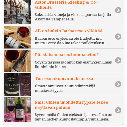
Astor Brasserie Riesling & Co -
viikoilla
Saksalaisia viinejä ja vihreää parsaa tarjolla
Astorissa Tampereella.
Alkon halvin Barbaresco yllättää
Barbaresco ei yleensä ole budjettiviini,
mutta Terre da Vino tekee poikkeuksen.
Pääsiäisen paras lammasviini?
Coyam tarjoaa ikoniluokan elämyksen ilman
ikoniviinin hintaa
Torresin ikoniviinit kriisissä
Ilmastonmuutos ja uusi viinintekijä
muuttavat tyyliä
País: Chilen unohdettu rypäle tekee
näyttävän paluun.
Syvemmällä Chilen etelässä sijaitseva Itata on
tämän hetken kiinnostavimpia viinialueita.