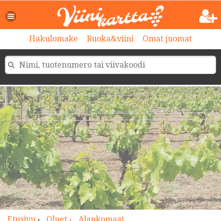
>
Hakulomake
Ruoka&viini
Omat juomat
Etusivu
›
Oluet ›
Alankomaat