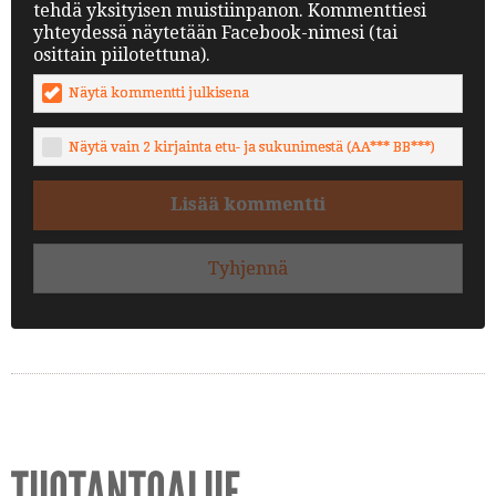
tehdä yksityisen muistiinpanon. Kommenttiesi
yhteydessä näytetään Facebook-nimesi (tai
osittain piilotettuna).
Näytä kommentti julkisena
Näytä vain 2 kirjainta etu- ja sukunimestä (AA*** BB***)
Lisää kommentti
Tyhjennä
TUOTANTOALUE