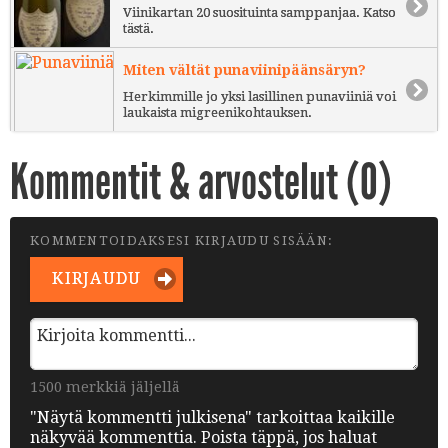
Viinikartan 20 suosituinta samppanjaa. Katso
tästä.
Miten vältät punaviinipäänsäryn?
Herkimmille jo yksi lasillinen punaviiniä voi
laukaista migreenikohtauksen.
Kommentit & arvostelut (
0
)
KOMMENTOIDAKSESI KIRJAUDU SISÄÄN:
KIRJAUDU
1500 merkkiä jäljellä
"Näytä kommentti julkisena" tarkoittaa kaikille
näkyvää kommenttia. Poista täppä, jos haluat