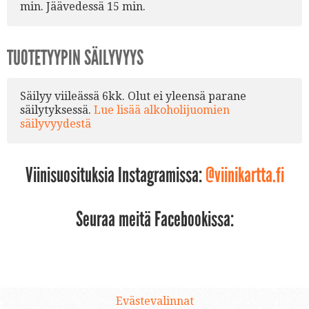
min. Jäävedessä 15 min.
TUOTETYYPIN SÄILYVYYS
Säilyy viileässä 6kk. Olut ei yleensä parane
säilytyksessä.
Lue lisää alkoholijuomien
säilyvyydestä
Viinisuosituksia Instagramissa:
@viinikartta.fi
Seuraa meitä Facebookissa:
Evästevalinnat