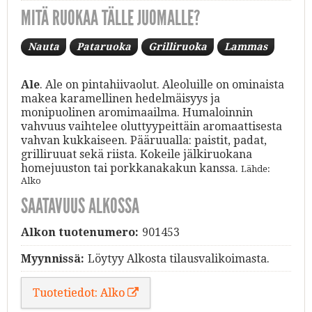
MITÄ RUOKAA TÄLLE JUOMALLE?
Nauta
Pataruoka
Grilliruoka
Lammas
Ale
. Ale on pintahiivaolut. Aleoluille on ominaista
makea karamellinen hedelmäisyys ja
monipuolinen aromimaailma. Humaloinnin
vahvuus vaihtelee oluttyypeittäin aromaattisesta
vahvan kukkaiseen. Pääruualla: paistit, padat,
grilliruuat sekä riista. Kokeile jälkiruokana
homejuuston tai porkkanakakun kanssa.
Lähde:
Alko
SAATAVUUS ALKOSSA
Alkon tuotenumero:
901453
Myynnissä:
Löytyy Alkosta tilausvalikoimasta.
Tuotetiedot: Alko