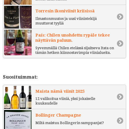
Torresin ikoniviinit kriisissä
Ilmastonmuutos ja uusi viinintekijä
muuttavat tyyliä
País: Chilen unohdettu rypäle tekee
näyttävän paluun.
Syvemmällä Chilen etelässä sijaitseva Itata on
tämän hetken kiinnostavimpia viinialueita.
Suosituimmat:
Maista nämä viinit 2025
12 valikoitua viiniä, yksi jokaiselle
kuukaudelle
Bollinger Champagne
Miltä maistuu Bollingerin samppanjat?