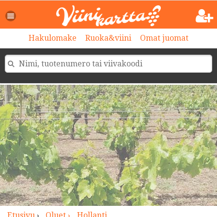
>
Hakulomake
Ruoka&viini
Omat juomat
Etusivu
›
Oluet ›
Hollanti