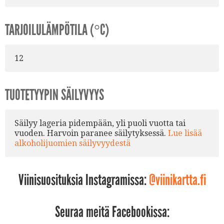
TARJOILULÄMPÖTILA (°C)
12
TUOTETYYPIN SÄILYVYYS
Säilyy lageria pidempään, yli puoli vuotta tai
vuoden. Harvoin paranee säilytyksessä.
Lue lisää
alkoholijuomien säilyvyydestä
Viinisuosituksia Instagramissa:
@viinikartta.fi
Seuraa meitä Facebookissa: