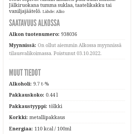
Jälkiruokana tumma suklaa, taatelikakku tai
vaniljajäätelö.
Lähde: Alko
SAATAVUUS ALKOSSA
Alkon tuotenumero:
938036
Myynnissä:
On ollut aiemmin Alkossa myynnissä
tilausvalikoimassa. Poistunut 03.10.2022.
MUUT TIEDOT
Alkoholi:
9.7 t-%
Pakkauskoko:
0.44 l
Pakkaustyyppi:
tölkki
Korkki:
metallipakkaus
Energiaa:
110 kcal / 100ml