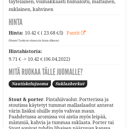
täyteläinen, voimakkaasti humaloitu, maltainen,
suklainen, kahvinen
HINTA
Hinta:
10.42
€ ( 23.68 €/l)
Pantit
(Huom! Tarkista viimeisin hinta Alkosta)
Hintahistoria:
9.71 € -> 10.42 € (06.04.2022)
MITÄ RUOKAA TÄLLE JUOMALLE?
Nautiskelujuoma
Suklaaherkut
Stout & porter
. Pintahiivaolut. Portterissa ja
stoutissa käytetyt tummat mallaslaadut antavat
värin lisäksi oluille myös vahvan maun.
Paahdetussa aromissa voi aistia myös leipää,
mämmiä, kahvia ja tummaa suklaata. Porter tai
Stout sopivat tuhdin lihaisen pääruuan kanssa.