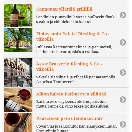
Cannonau yllättää grillillä
Sardinian punaviini haastaa Malbecin flank
steakin ja chimichurrin kanssa
Finlaysonin Palatsi Riesling & Co -
viikoilla
Juhlavaa kartanotunnelmaa ja perinteistä,
laadukasta eurooppalaista ruokaa.
Astor Brasserie Riesling & Co -
viikoilla
Saksalaisia viinejä ja vihreää parsaa tarjolla
Astorissa Tampereella.
Alkon halvin Barbaresco yllättää
Barbaresco ei yleensä ole budjettiviini,
mutta Terre da Vino tekee poikkeuksen.
Pääsiäisen paras lammasviini?
Coyam tarjoaa ikoniluokan elämyksen ilman
ikoniviinin hintaa