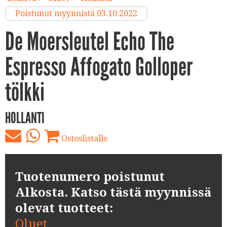
Poistunut myynnistä 03.10.2022
De Moersleutel Echo The
Espresso Affogato Golloper
tölkki
HOLLANTI
Ostoslistalle
Tuotenumero poistunut
Alkosta. Katso tästä myynnissä
olevat tuotteet:
Oluet