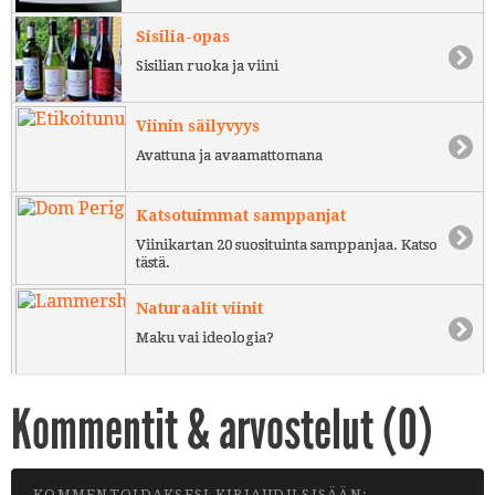
Sisilia-opas
Sisilian ruoka ja viini
Viinin säilyvyys
Avattuna ja avaamattomana
Katsotuimmat samppanjat
Viinikartan 20 suosituinta samppanjaa. Katso
tästä.
Naturaalit viinit
Maku vai ideologia?
Kommentit & arvostelut (
0
)
KOMMENTOIDAKSESI KIRJAUDU SISÄÄN: