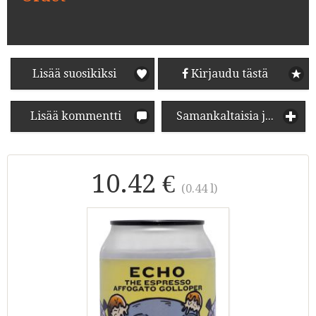
Lisää suosikiksi
Kirjaudu tästä
Lisää kommentti
Samankaltaisia juomia
10.42 €
(0.44 l)