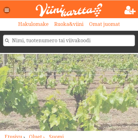
>
Hakulomake
Ruoka&viini
Omat juomat
Etusivu
›
Oluet ›
Suomi