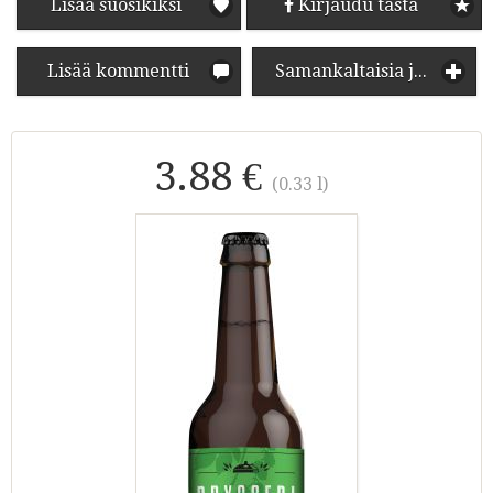
Lisää suosikiksi
Kirjaudu tästä
Lisää kommentti
Samankaltaisia juomia
3.88 €
(0.33 l)