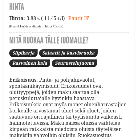
HINTA
Hinta:
3.88
€ ( 11.45 €/l)
Pantit
(Huom! Tarkista viimeisin hinta Alkosta)
MITÄ RUOKAA TÄLLE JUOMALLE?
Siipikarja
Salaatit ja kasvisruoka
Rasvainen kala
Seurustelujuoma
Erikoisuus
. Pinta- ja pohjahiivaolut,
spontaanikäymisolut. Erikoisuudet ovat
oluttyyppejä, joiden maku saattaa olla
peruskuluttajalle hyvinkin haastava.
Erikoisuuksia ovat myös monet oluenharrastajien
korkealle arvostamat oluet sekä oluet, joiden
saatavuus on rajallinen tai tyylisuunta vaikeasti
hahmotettavissa. Maku näissä oluissa vaihtelee
kirpeän raikkaista miedoista oluista täyteläisen
makeisiin vahvoihin oluisiin. Ruokasuositus