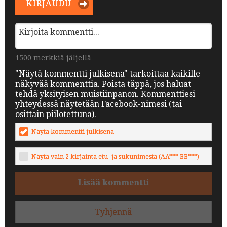
KIRJAUDU
1500 merkkiä jäljellä
"Näytä kommentti julkisena" tarkoittaa kaikille
näkyvää kommenttia. Poista täppä, jos haluat
tehdä yksityisen muistiinpanon. Kommenttiesi
yhteydessä näytetään Facebook-nimesi (tai
osittain piilotettuna).
Näytä kommentti julkisena
Näytä vain 2 kirjainta etu- ja sukunimestä (AA*** BB***)
Lisää kommentti
Tyhjennä