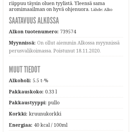
riippuu täysin oluen tyylistä. Yleensä sama
aromimaailman on hyvä ohjenuora.
Lähde: Alko
SAATAVUUS ALKOSSA
Alkon tuotenumero:
739574
Myynnissä:
On ollut aiemmin Alkossa myynnissä
perusvalikoimassa. Poistunut 18.11.2020.
MUUT TIEDOT
Alkoholi:
5.5 t-%
Pakkauskoko:
0.33 l
Pakkaustyyppi:
pullo
Korkki:
kruunukorkki
Energiaa:
40 kcal / 100ml