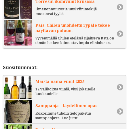
Torresin ikoniviinit kriisissä
Ilmastonmuutos ja uusi viinintekijä
muuttavat tyyliä
País: Chilen unohdettu rypäle tekee
näyttävän paluun.
Syvemmällä Chilen etelässä sijaitseva Itata on
tämän hetken kiinnostavimpia viinialueita.
Suosituimmat:
Maista nämä viinit 2025
12 valikoitua viiniä, yksi jokaiselle
kuukaudelle
Samppanja - täydellinen opas
Kokosimme tuhdin tietopaketin
samppanjasta. Lue juttu!