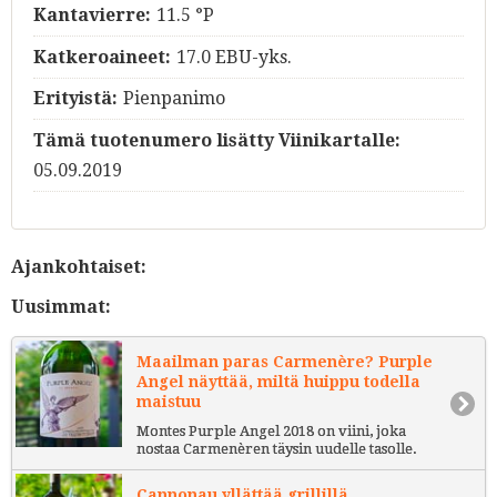
Kantavierre:
11.5 °P
Katkeroaineet:
17.0 EBU-yks.
Erityistä:
Pienpanimo
Tämä tuotenumero lisätty Viinikartalle:
05.09.2019
Ajankohtaiset:
Uusimmat:
Maailman paras Carmenère? Purple
Angel näyttää, miltä huippu todella
maistuu
Montes Purple Angel 2018 on viini, joka
nostaa Carmenèren täysin uudelle tasolle.
Cannonau yllättää grillillä