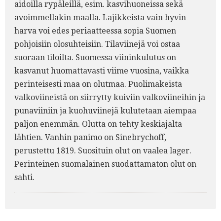
aidoilla rypäleillä, esim. kasvihuoneissa sekä
avoimmellakin maalla. Lajikkeista vain hyvin
harva voi edes periaatteessa sopia Suomen
pohjoisiin olosuhteisiin. Tilaviinejä voi ostaa
suoraan tiloilta. Suomessa viininkulutus on
kasvanut huomattavasti viime vuosina, vaikka
perinteisesti maa on olutmaa. Puolimakeista
valkoviineistä on siirrytty kuiviin valkoviineihin ja
punaviiniin ja kuohuviinejä kulutetaan aiempaa
paljon enemmän. Olutta on tehty keskiajalta
lähtien. Vanhin panimo on Sinebrychoff,
perustettu 1819. Suosituin olut on vaalea lager.
Perinteinen suomalainen suodattamaton olut on
sahti.