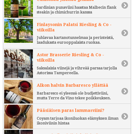
Sardinian punaviini haastaa Malbecin flank
steakin ja chimichurrin kanssa
Finlaysonin Palatsi Riesling & Co -
viikoilla
Juhlavaa kartanotunnelmaa ja perinteistä,
laadukasta eurooppalaista ruokaa.
Astor Brasserie Riesling & Co -
viikoilla
Saksalaisia viinejä ja vihreää parsaa tarjolla
Astorissa Tampereella.
Alkon halvin Barbaresco yllättää
Barbaresco ei yleensä ole budjettiviini,
mutta Terre da Vino tekee poikkeuksen.
Pääsiäisen paras lammasviini?
Coyam tarjoaa ikoniluokan elämyksen ilman
ikoniviinin hintaa