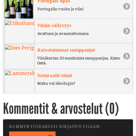
Portugali-opas
Portugalin ruoka ja viini
Viinin säilyvyys
Avattuna ja avaamattomana
Katsotuimmat samppanjat
Viinikartan 20 suosituinta samppanjaa. Katso
tästä.
Naturaalit viinit
Maku vai ideologia?
Kommentit & arvostelut (
0
)
KOMMENTOIDAKSESI KIRJAUDU SISÄÄN: