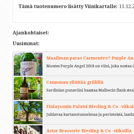
Tämä tuotenumero lisätty Viinikartalle:
11.12.
Ajankohtaiset:
Uusimmat:
Maailman paras Carmenère? Purple Ange
Montes Purple Angel 2018 on viini, joka nostaa 
Cannonau yllättää grillillä
Sardinian punaviini haastaa Malbecin flank stea
Finlaysonin Palatsi Riesling & Co -viikoi
Juhlavaa kartanotunnelmaa ja perinteistä, laad
Astor Brasserie Riesling & Co -viikoilla