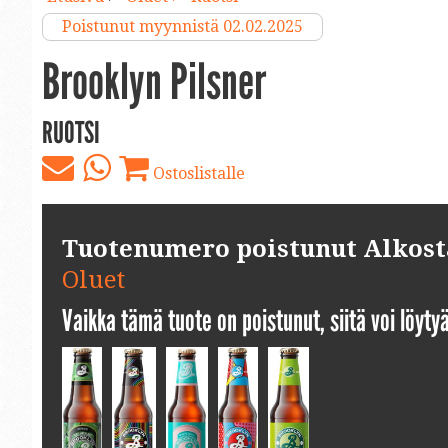
Poistunut myynnistä 02.02.2025
Brooklyn Pilsner
RUOTSI
Ostoslistalle
Tuotenumero poistunut Alkosta.
Oluet
Vaikka tämä tuote on poistunut, siitä voi löyt