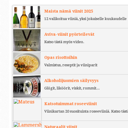
Maista nämä viinit 2025
12 valikoitua viiniä, yksi jokaiselle kuukaudelle
Aviva-viinit pyörteilevät
Katso tästä myös video.
Opas risottoihin
Valmistus, reseptit ja viiniparit
Alkoholijuomien säilyvyys
Glögit, liköörit, viskit, rommit...
Katsotuimmat roseeviinit
Viinikartan 20 suosituinta roseeviiniä. Katso täst
Naturaalit viinit