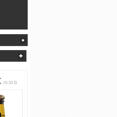
€
(0.33 l)