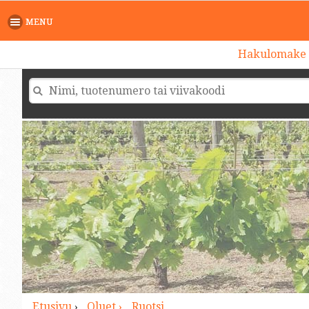
>
MENU
Hakulomake
Etusivu
›
Oluet ›
Ruotsi