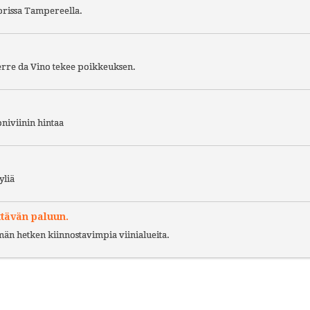
torissa Tampereella.
Terre da Vino tekee poikkeuksen.
niviinin hintaa
yliä
ttävän paluun.
ämän hetken kiinnostavimpia viinialueita.