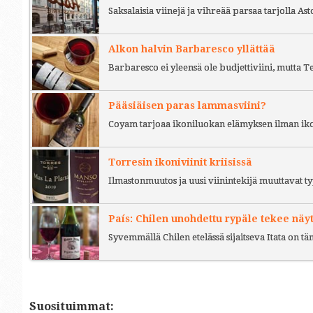
Saksalaisia viinejä ja vihreää parsaa tarjolla As
Alkon halvin Barbaresco yllättää
Barbaresco ei yleensä ole budjettiviini, mutta 
Pääsiäisen paras lammasviini?
Coyam tarjoaa ikoniluokan elämyksen ilman iko
Torresin ikoniviinit kriisissä
Ilmastonmuutos ja uusi viinintekijä muuttavat ty
País: Chilen unohdettu rypäle tekee näy
Syvemmällä Chilen etelässä sijaitseva Itata on t
Suosituimmat: