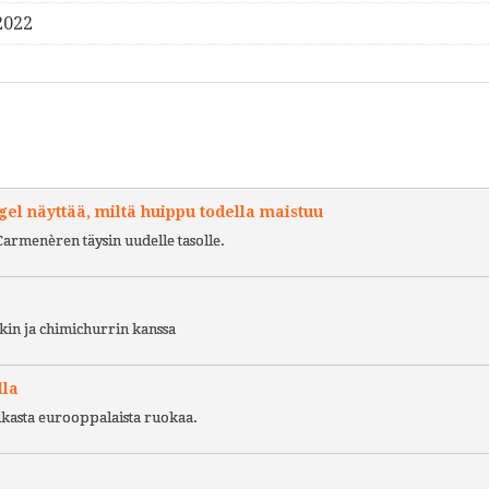
2022
l näyttää, miltä huippu todella maistuu
Carmenèren täysin uudelle tasolle.
kin ja chimichurrin kanssa
lla
ukasta eurooppalaista ruokaa.