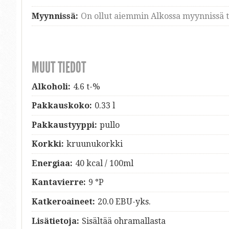
Myynnissä:
On ollut aiemmin Alkossa myynnissä ti
MUUT TIEDOT
Alkoholi:
4.6 t-%
Pakkauskoko:
0.33 l
Pakkaustyyppi:
pullo
Korkki:
kruunukorkki
Energiaa:
40 kcal / 100ml
Kantavierre:
9 °P
Katkeroaineet:
20.0 EBU-yks.
Lisätietoja:
Sisältää ohramallasta