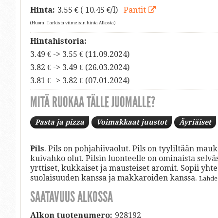
Hinta:
3.55
€ ( 10.45 €/l)
Pantit
(Huom! Tarkista viimeisin hinta Alkosta)
Hintahistoria:
3.49 € -> 3.55 € (11.09.2024)
3.82 € -> 3.49 € (26.03.2024)
3.81 € -> 3.82 € (07.01.2024)
MITÄ RUOKAA TÄLLE JUOMALLE?
Pasta ja pizza
Voimakkaat juustot
Äyriäiset
Pils
. Pils on pohjahiivaolut. Pils on tyyliltään ma
kuivahko olut. Pilsin luonteelle on ominaista sel
yrttiset, kukkaiset ja mausteiset aromit. Sopii y
suolaisuuden kanssa ja makkaroiden kanssa.
Lähde
SAATAVUUS ALKOSSA
Alkon tuotenumero:
928192