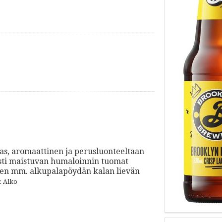
ukas, aromaattinen ja perusluonteeltaan
västi maistuvan humaloinnin tuomat
hteen mm. alkupalapöydän kalan lievän
: Alko