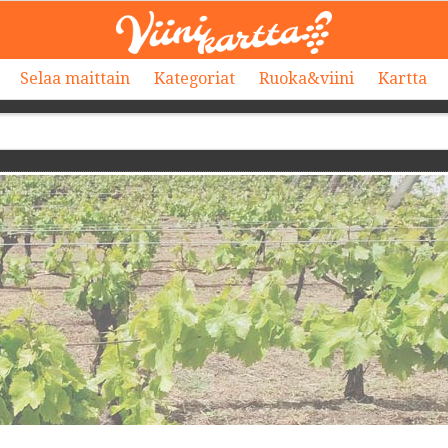
Selaa maittain
Kategoriat
Ruoka&viini
Kartta