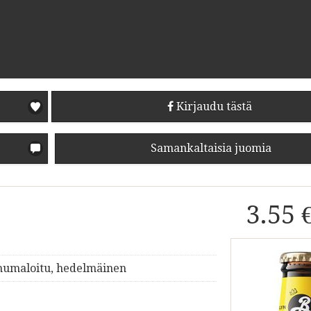
Kirjaudu tästä
Samankaltaisia juomia
3.55 
 humaloitu, hedelmäinen