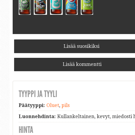
Lisää suosikiksi
Lisää kommentti
TYYPPI JA TYYLI
Päätyyppi:
Oluet
,
pils
Luonnehdinta:
Kullankeltainen, kevyt, miedosti
HINTA