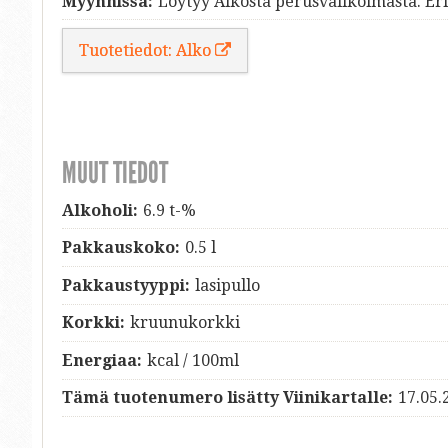
Myynnissä:
Löytyy Alkosta perusvalikoimasta. Eri
Tuotetiedot: Alko
MUUT TIEDOT
Alkoholi:
6.9 t-%
Pakkauskoko:
0.5 l
Pakkaustyyppi:
lasipullo
Korkki:
kruunukorkki
Energiaa:
kcal / 100ml
Tämä tuotenumero lisätty Viinikartalle:
17.05.