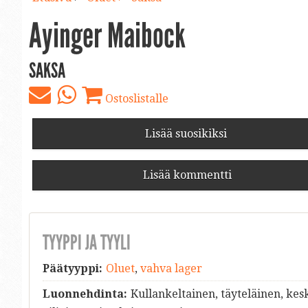
Ayinger Maibock
SAKSA
Ostoslistalle
Lisää suosikiksi
Lisää kommentti
TYYPPI JA TYYLI
Päätyyppi:
Oluet
,
vahva lager
Luonnehdinta:
Kullankeltainen, täyteläinen, kes