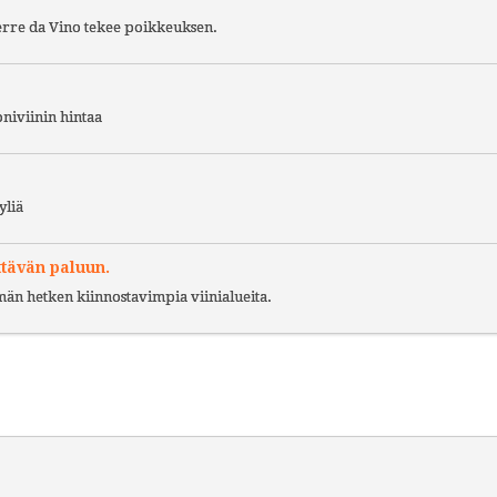
Terre da Vino tekee poikkeuksen.
niviinin hintaa
yliä
ttävän paluun.
ämän hetken kiinnostavimpia viinialueita.