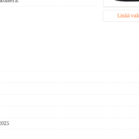
koiserä.
Lisää va
2025