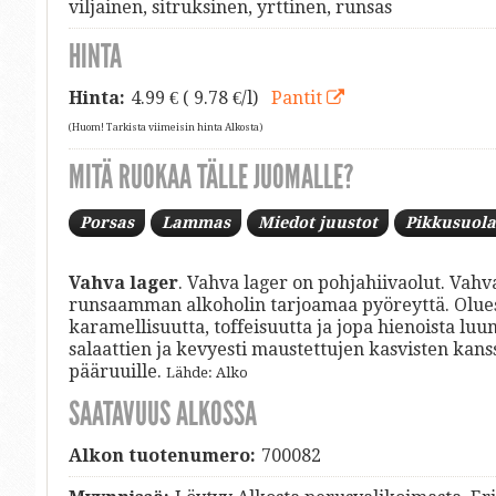
viljainen, sitruksinen, yrttinen, runsas
HINTA
Hinta:
4.99
€ ( 9.78 €/l)
Pantit
(Huom! Tarkista viimeisin hinta Alkosta)
MITÄ RUOKAA TÄLLE JUOMALLE?
Porsas
Lammas
Miedot juustot
Pikkusuola
Vahva lager
. Vahva lager on pohjahiivaolut. Vah
runsaamman alkoholin tarjoamaa pyöreyttä. Oluessa
karamellisuutta, toffeisuutta ja jopa hienoista luu
salaattien ja kevyesti maustettujen kasvisten kanss
pääruuille.
Lähde: Alko
SAATAVUUS ALKOSSA
Alkon tuotenumero:
700082