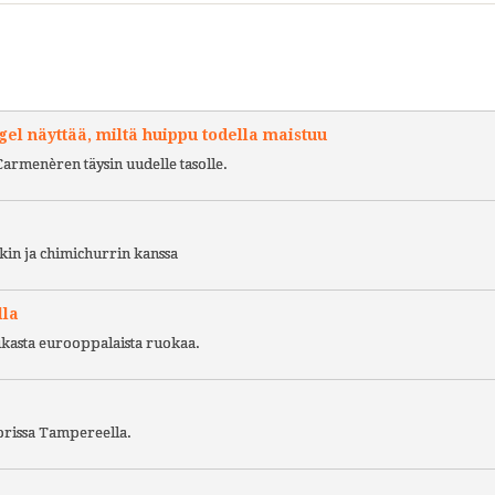
l näyttää, miltä huippu todella maistuu
Carmenèren täysin uudelle tasolle.
kin ja chimichurrin kanssa
lla
ukasta eurooppalaista ruokaa.
torissa Tampereella.