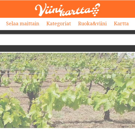
Selaa maittain
Kategoriat
Ruoka&viini
Kartta