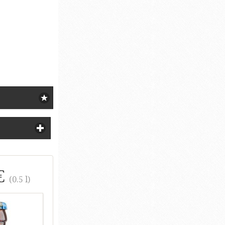
€
(0.5 l)