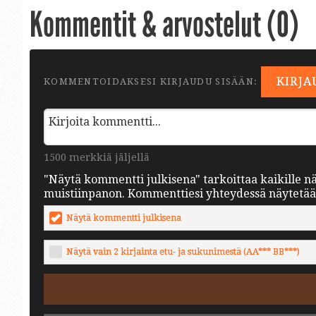
Kommentit & arvostelut (
0
)
KIRJA
KOMMENTOIDAKSESI KIRJAUDU SISÄÄN:
1500 merkkiä jäljellä
"Näytä kommentti julkisena" tarkoittaa kaikille n
muistiinpanon. Kommenttiesi yhteydessä näytetään 
Näytä kommentti julkisena
Näytä vain 2 kirjainta etu- ja sukunimestä (AA*** BB***)