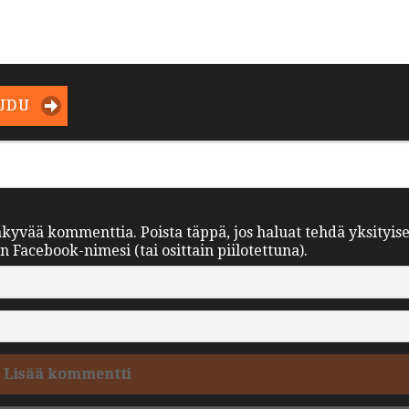
UDU
äkyvää kommenttia. Poista täppä, jos haluat tehdä yksityis
Facebook-nimesi (tai osittain piilotettuna).
Lisää kommentti