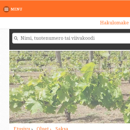
>
MENU
Hakulomake
Etusivu
›
Oluet ›
Saksa