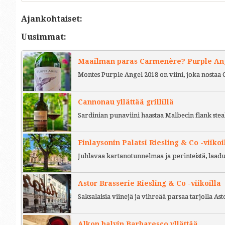
Ajankohtaiset:
Uusimmat:
Maailman paras Carmenère? Purple Ange
Montes Purple Angel 2018 on viini, joka nostaa 
Cannonau yllättää grillillä
Sardinian punaviini haastaa Malbecin flank stea
Finlaysonin Palatsi Riesling & Co -viikoi
Juhlavaa kartanotunnelmaa ja perinteistä, laad
Astor Brasserie Riesling & Co -viikoilla
Saksalaisia viinejä ja vihreää parsaa tarjolla As
Alkon halvin Barbaresco yllättää