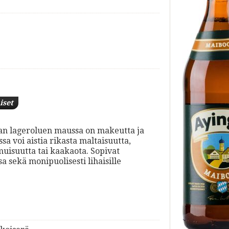
iset
van lageroluen maussa on makeutta ja
 voi aistia rikasta maltaisuutta,
muisuutta tai kaakaota. Sopivat
a sekä monipuolisesti lihaisille