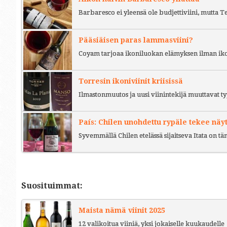
Barbaresco ei yleensä ole budjettiviini, mutta 
Pääsiäisen paras lammasviini?
Coyam tarjoaa ikoniluokan elämyksen ilman iko
Torresin ikoniviinit kriisissä
Ilmastonmuutos ja uusi viinintekijä muuttavat ty
País: Chilen unohdettu rypäle tekee näy
Syvemmällä Chilen etelässä sijaitseva Itata on t
Suosituimmat:
Maista nämä viinit 2025
12 valikoitua viiniä, yksi jokaiselle kuukaudelle