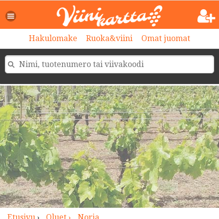
>
Hakulomake
Ruoka&viini
Omat juomat
Etusivu
›
Oluet ›
Norja