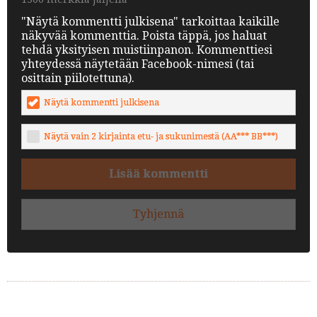
"Näytä kommentti julkisena" tarkoittaa kaikille
näkyvää kommenttia. Poista täppä, jos haluat
tehdä yksityisen muistiinpanon. Kommenttiesi
yhteydessä näytetään Facebook-nimesi (tai
osittain piilotettuna).
Näytä kommentti julkisena
Näytä vain 2 kirjainta etu- ja sukunimestä (AA*** BB***)
Lisää kommentti
Tyhjennä