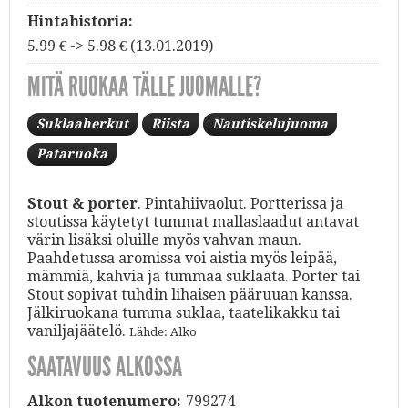
Hintahistoria:
5.99 € -> 5.98 € (13.01.2019)
MITÄ RUOKAA TÄLLE JUOMALLE?
Suklaaherkut
Riista
Nautiskelujuoma
Pataruoka
Stout & porter
. Pintahiivaolut. Portterissa ja
stoutissa käytetyt tummat mallaslaadut antavat
värin lisäksi oluille myös vahvan maun.
Paahdetussa aromissa voi aistia myös leipää,
mämmiä, kahvia ja tummaa suklaata. Porter tai
Stout sopivat tuhdin lihaisen pääruuan kanssa.
Jälkiruokana tumma suklaa, taatelikakku tai
vaniljajäätelö.
Lähde: Alko
SAATAVUUS ALKOSSA
Alkon tuotenumero:
799274