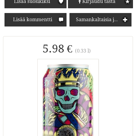
Lisää suosikiksi
Kirjaudu tästä
Lisää kommentti
Samankaltaisia juomia
5.98 €
(0.33 l)