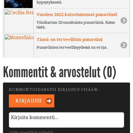
kypsytyksestä.
Vuoden 2022 katsotuimmat punaviinit
Viinikartan 20 suosituinta punaviiniä. Katso
tästä.
Tämä on terveellisin punaviini
Punaviinien terveellisyydessä on eroja.
Kommentit & arvostelut (
0
)
KOMMENTOIDAKSESI KIRJAUDU SISÄÄN:
KIRJAUDU
1500 merkkiä jäljellä