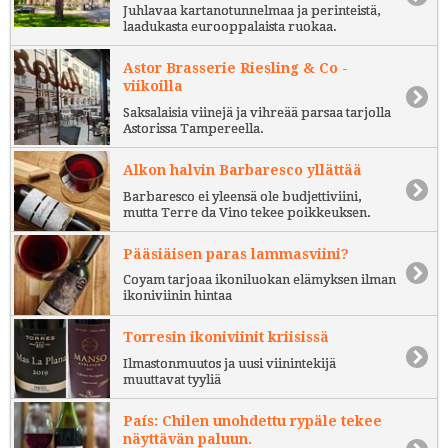
Juhlavaa kartanotunnelmaa ja perinteistä,
laadukasta eurooppalaista ruokaa.
Astor Brasserie Riesling & Co -
viikoilla
Saksalaisia viinejä ja vihreää parsaa tarjolla
Astorissa Tampereella.
Alkon halvin Barbaresco yllättää
Barbaresco ei yleensä ole budjettiviini,
mutta Terre da Vino tekee poikkeuksen.
Pääsiäisen paras lammasviini?
Coyam tarjoaa ikoniluokan elämyksen ilman
ikoniviinin hintaa
Torresin ikoniviinit kriisissä
Ilmastonmuutos ja uusi viinintekijä
muuttavat tyyliä
País: Chilen unohdettu rypäle tekee
näyttävän paluun.