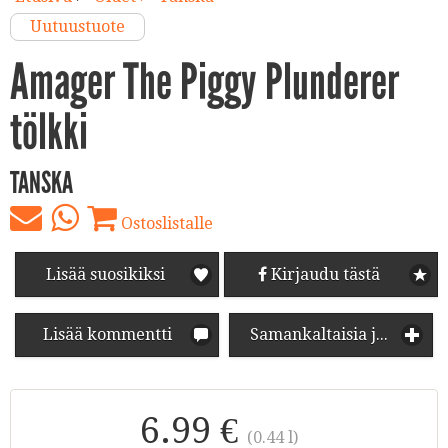
Uutuustuote
Amager The Piggy Plunderer
tölkki
TANSKA
Ostoslistalle
Lisää suosikiksi
Kirjaudu tästä
Lisää kommentti
Samankaltaisia juomia
6.99 €
(0.44 l)