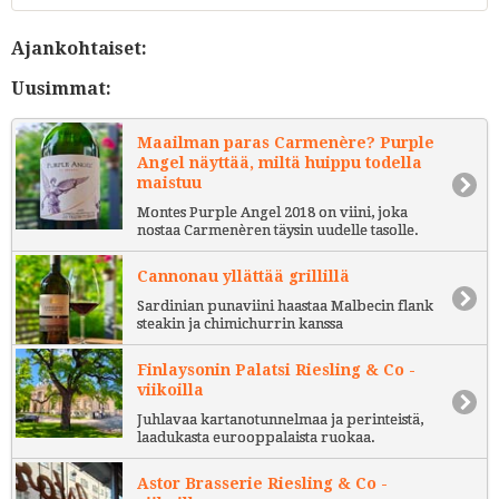
Ajankohtaiset:
Uusimmat:
Maailman paras Carmenère? Purple
Angel näyttää, miltä huippu todella
maistuu
Montes Purple Angel 2018 on viini, joka
nostaa Carmenèren täysin uudelle tasolle.
Cannonau yllättää grillillä
Sardinian punaviini haastaa Malbecin flank
steakin ja chimichurrin kanssa
Finlaysonin Palatsi Riesling & Co -
viikoilla
Juhlavaa kartanotunnelmaa ja perinteistä,
laadukasta eurooppalaista ruokaa.
Astor Brasserie Riesling & Co -