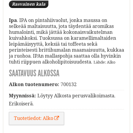
Rasvainen kala
Ipa
. IPA on pintahiivaolut, jonka maussa on
selkeää maltaisuutta, jota täydentää aromikas
humalointi, mikä jättää kokonaisvaikutelman
kuivahkoksi. Tuoksussa on karamellimaltaiden
leipämäisyyttä, keksiä tai toffeeta sekä
perinteisesti brittihumalan maamaisuutta, kukkaa
ja ruohoa. IPAn mallaspohja saattaa olla hyvinkin
tuhti riippuen alkoholipitoisuudesta.
Lähde: Alko
SAATAVUUS ALKOSSA
Alkon tuotenumero:
700132
Myynnissä:
Löytyy Alkosta perusvalikoimasta.
Erikoiserä.
Tuotetiedot: Alko