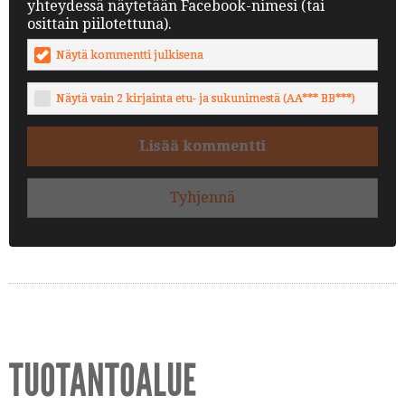
yhteydessä näytetään Facebook-nimesi (tai
osittain piilotettuna).
Näytä kommentti julkisena
Näytä vain 2 kirjainta etu- ja sukunimestä (AA*** BB***)
Lisää kommentti
Tyhjennä
TUOTANTOALUE