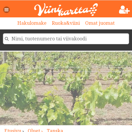
>
Hakulomake
Ruoka&viini
Omat juomat
Etusivu
›
Oluet ›
Tanska