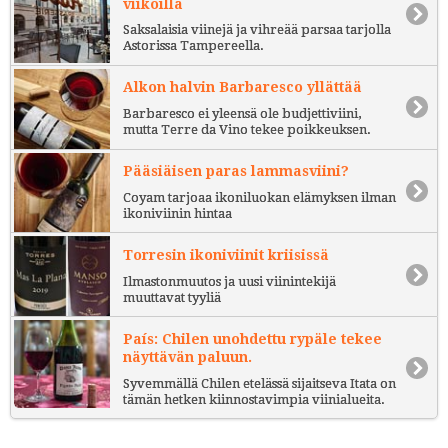
viikoilla
Saksalaisia viinejä ja vihreää parsaa tarjolla
Astorissa Tampereella.
Alkon halvin Barbaresco yllättää
Barbaresco ei yleensä ole budjettiviini,
mutta Terre da Vino tekee poikkeuksen.
Pääsiäisen paras lammasviini?
Coyam tarjoaa ikoniluokan elämyksen ilman
ikoniviinin hintaa
Torresin ikoniviinit kriisissä
Ilmastonmuutos ja uusi viinintekijä
muuttavat tyyliä
País: Chilen unohdettu rypäle tekee
näyttävän paluun.
Syvemmällä Chilen etelässä sijaitseva Itata on
tämän hetken kiinnostavimpia viinialueita.