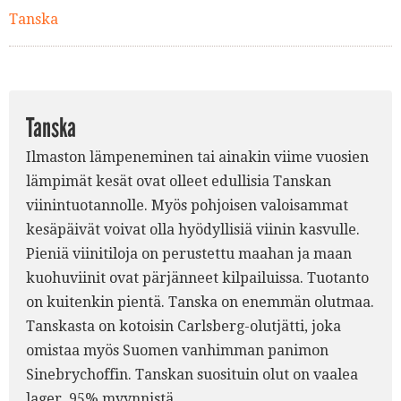
Tanska
Tanska
Ilmaston lämpeneminen tai ainakin viime vuosien
lämpimät kesät ovat olleet edullisia Tanskan
viinintuotannolle. Myös pohjoisen valoisammat
kesäpäivät voivat olla hyödyllisiä viinin kasvulle.
Pieniä viinitiloja on perustettu maahan ja maan
kuohuviinit ovat pärjänneet kilpailuissa. Tuotanto
on kuitenkin pientä. Tanska on enemmän olutmaa.
Tanskasta on kotoisin Carlsberg-olutjätti, joka
omistaa myös Suomen vanhimman panimon
Sinebrychoffin. Tanskan suosituin olut on vaalea
lager, 95% myynnistä.