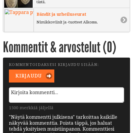
tästä.
Bändit ja urheiluseurat
Nimikkoviinit ja -tuotteet Alkossa.
Kommentit & arvostelut (
0
)
KOMMENTOIDAKSESI KIRJAUDU SISÄÄN:
KIRJAUDU
1500 merkkiä jäljellä
"Näytä kommentti julkisena" tarkoittaa kaikille
näkyvää kommenttia. Poista täppä, jos haluat
tehdä yksityisen muistiinpanon. Kommenttiesi