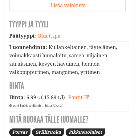
Lisää valokuva
TYYPPI JA TYYLI
Päätyyppi:
Oluet
,
ipa
Luonnehdinta:
Kullankeltainen, täyteläinen,
voimakkaasti humaloitu, samea, viljainen,
sitruksinen, kevyen havuinen, hennon
valkopippurinen, mangoinen, yrttinen
HINTA
Hinta:
6.99
€ ( 15.89 €/l)
Pantit
(Huom! Tarkista viimeisin hinta Alkosta)
MITÄ RUOKAA TÄLLE JUOMALLE?
Porsas
Grilliruoka
Pikkusuolaiset