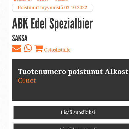
Poistunut myynnistä 03.10.2022
ABK Edel Spezialbier
SAKSA
Ostoslistalle
Tuotenumero poistunut Alkosta.
Oluet
Lisää suosikiksi