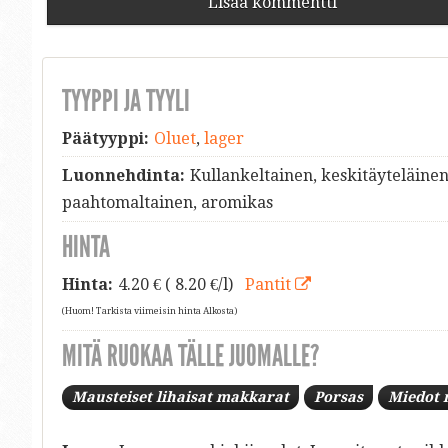
Lisää kommentti
TYYPPI JA TYYLI
Päätyyppi:
Oluet
,
lager
Luonnehdinta:
Kullankeltainen, keskitäyteläinen
paahtomaltainen, aromikas
HINTA
Hinta:
4.20
€ ( 8.20 €/l)
Pantit
(Huom! Tarkista viimeisin hinta Alkosta)
MITÄ RUOKAA TÄLLE JUOMALLE?
Mausteiset lihaisat makkarat
Porsas
Miedot 