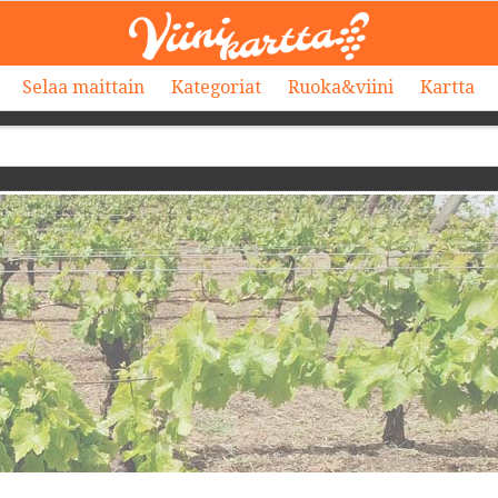
Selaa maittain
Kategoriat
Ruoka&viini
Kartta