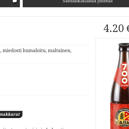
Samankaltaisia juomia
4.20 
, miedosti humaloitu, maltainen,
makkarat