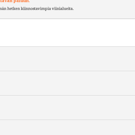
ttävän paluun.
ämän hetken kiinnostavimpia viinialueita.