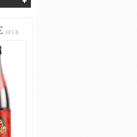
€
(0.5 l)