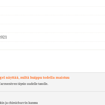
2021
l näyttää, miltä huippu todella maistuu
Carmenèren täysin uudelle tasolle.
kin ja chimichurrin kanssa