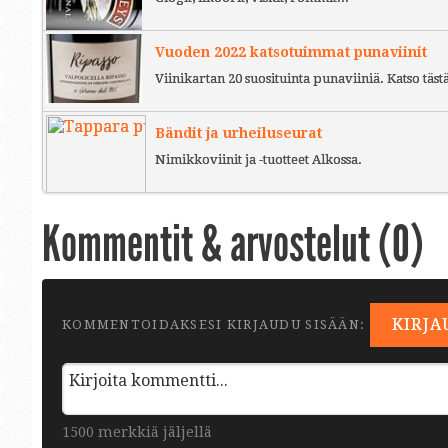
Vuoden 2022 katsotuimmat punaviinit
Viinikartan 20 suosituinta punaviiniä. Katso täst
Bändit ja urheiluseurat
Nimikkoviinit ja -tuotteet Alkossa.
Kommentit & arvostelut (
0
)
KIRJA
KOMMENTOIDAKSESI KIRJAUDU SISÄÄN:
1500 merkkiä jäljellä