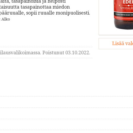
aita, tasapainoisia ja helposti
ltaisuutta tasapainottaa miedon
ääruualle, sopii ruualle monipuolisesti.
: Alko
Lisää va
lausvalikoimassa. Poistunut 03.10.2022.