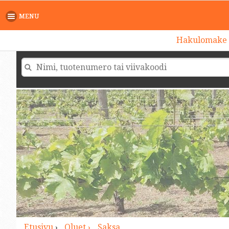
>
MENU
Hakulomake
Etusivu
›
Oluet ›
Saksa