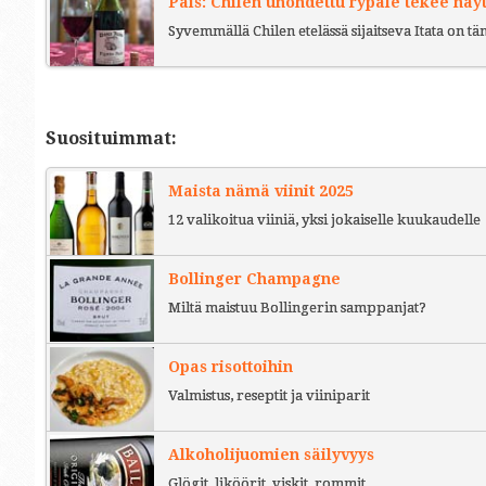
País: Chilen unohdettu rypäle tekee näy
Syvemmällä Chilen etelässä sijaitseva Itata on t
Suosituimmat:
Maista nämä viinit 2025
12 valikoitua viiniä, yksi jokaiselle kuukaudelle
Bollinger Champagne
Miltä maistuu Bollingerin samppanjat?
Opas risottoihin
Valmistus, reseptit ja viiniparit
Alkoholijuomien säilyvyys
Glögit, liköörit, viskit, rommit...