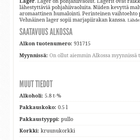
Lager
. Lager on pohjahiivaolut. Lagerit ovat raikk
lähestyttäviä pohjahiivaoluita. Niiden kevyttä ma
aromaattinen humalointi. Perinteinen vaihtoehto p
Vehnäinen lager sopii marjapiirakan kanssa.
Lähde
SAATAVUUS ALKOSSA
Alkon tuotenumero:
931715
Myynnissä:
On ollut aiemmin Alkossa myynnissä ti
MUUT TIEDOT
Alkoholi:
5.8 t-%
Pakkauskoko:
0.5 l
Pakkaustyyppi:
pullo
Korkki:
kruunukorkki