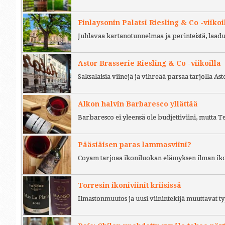
Finlaysonin Palatsi Riesling & Co -viikoi
Juhlavaa kartanotunnelmaa ja perinteistä, laad
Astor Brasserie Riesling & Co -viikoilla
Saksalaisia viinejä ja vihreää parsaa tarjolla As
Alkon halvin Barbaresco yllättää
Barbaresco ei yleensä ole budjettiviini, mutta 
Pääsiäisen paras lammasviini?
Coyam tarjoaa ikoniluokan elämyksen ilman iko
Torresin ikoniviinit kriisissä
Ilmastonmuutos ja uusi viinintekijä muuttavat ty