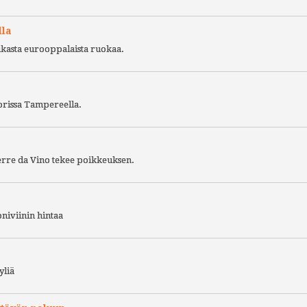
lla
ukasta eurooppalaista ruokaa.
torissa Tampereella.
Terre da Vino tekee poikkeuksen.
niviinin hintaa
yliä