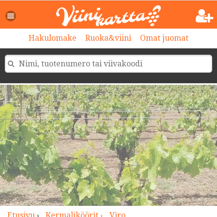
>
Hakulomake
Ruoka&viini
Omat juomat
Etusivu
›
Kermaliköörit ›
Viro