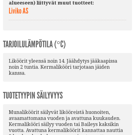
alueeseen) liittyvät muut tuotteet:
Liviko AS
TARJOILULÄMPÖTILA (°C)
Liköörit yleensä noin 14. Jäähdytys jääkaapissa
noin 2 tuntia. Kermalikööri tarjotaan jäiden
kanssa.
TUOTETYYPIN SÄILYVYYS
Munaliköörit säilyvät likööreistä huonoiten,
avaamattomana vuoden ja avattuna kuukauden.
Kermalikööri säilyy vuoden tai Baileys kaksikin
vuotta. Avattuna kermaliköörit kannattaa nauttia