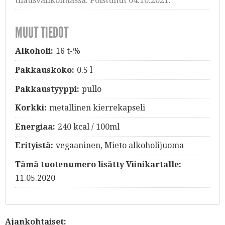
tilausvalikoimassa. Poistunut 04.10.2021.
MUUT TIEDOT
Alkoholi:
16 t-%
Pakkauskoko:
0.5 l
Pakkaustyyppi:
pullo
Korkki:
metallinen kierrekapseli
Energiaa:
240 kcal / 100ml
Erityistä:
vegaaninen, Mieto alkoholijuoma
Tämä tuotenumero lisätty Viinikartalle:
11.05.2020
Ajankohtaiset: