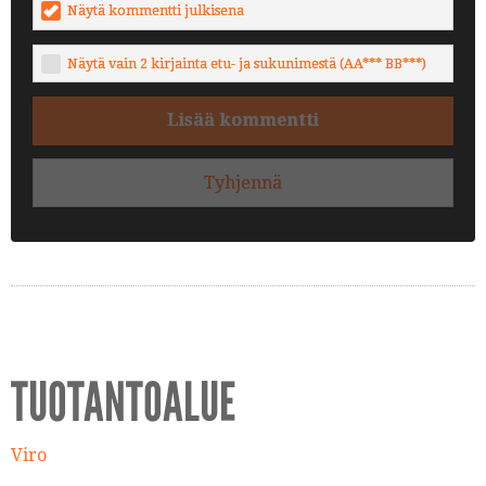
Näytä kommentti julkisena
Näytä vain 2 kirjainta etu- ja sukunimestä (AA*** BB***)
Lisää kommentti
Tyhjennä
TUOTANTOALUE
Viro