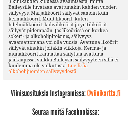
3 kuukauden kuluessa avaamisesta, mutta
Baileysille luvataan avattunakin kahden vuoden
säilyvyys. Marjaliköörit säilyvät samoin kuin
kermaliköörit. Muut liköörit, kuten
hdelmäliköörit, kahviliköörit ja yrttiliköörit
säilyvät pidempään. Jos liköörissä on korkea
sokeri- ja alkoholipitoisuus, säilyvyys
avaamattomana voi olla vuosia. Avattuna liköörit
säilyvät ainakin joitakin viikkoja. Kerma- ja
munaliköörit kannattaa säilyttää avattuna
jääkaapissa, vaikka Baileysin säilyvyyteen sillä ei
kuulemma ole vaikutusta.
Lue lisää
alkoholijuomien säilyvyydestä
Viinisuosituksia Instagramissa:
@viinikartta.fi
Seuraa meitä Facebookissa: