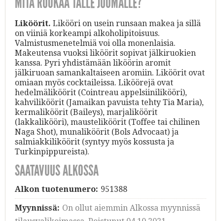
MITÄ RUOKAA TÄLLE JUOMALLE?
Liköörit.
Likööri on usein runsaan makea ja sillä
on viiniä korkeampi alkoholipitoisuus.
Valmistusmenetelmiä voi olla monenlaisia.
Makeutensa vuoksi liköörit sopivat jälkiruokien
kanssa. Pyri yhdistämään liköörin aromit
jälkiruoan samankaltaiseen aromiin. Liköörit ovat
omiaan myös cocktaileissa. Liköörejä ovat
hedelmäliköörit (Cointreau appelsiinilikööri),
kahviliköörit (Jamaikan pavuista tehty Tia Maria),
kermaliköörit (Baileys), marjaliköörit
(lakkalikööri), mausteliköörit (Toffee tai chilinen
Naga Shot), munaliköörit (Bols Advocaat) ja
salmiakkiliköörit (syntyy myös kossusta ja
Turkinpippureista).
SAATAVUUS ALKOSSA
Alkon tuotenumero:
951388
Myynnissä:
On ollut aiemmin Alkossa myynnissä