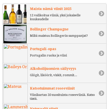
Maista nämä viinit 2025
12 valikoitua viiniä, yksi jokaiselle
kuukaudelle
Bollinger Champagne
Miltä maistuu Bollingerin samppanjat?
Portugali-opas
Portugalin ruoka ja viini
Alkoholijuomien säilyvyys
Glögit, liköörit, viskit, rommit...
Katsotuimmat roseeviinit
Viinikartan 20 suosituinta roseeviiniä. Katso
tästä.
Naturaalit viinit