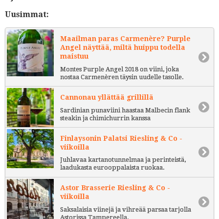
Uusimmat:
Maailman paras Carmenère? Purple
Angel näyttää, miltä huippu todella
maistuu
Montes Purple Angel 2018 on viini, joka
nostaa Carmenèren täysin uudelle tasolle.
Cannonau yllättää grillillä
Sardinian punaviini haastaa Malbecin flank
steakin ja chimichurrin kanssa
Finlaysonin Palatsi Riesling & Co -
viikoilla
Juhlavaa kartanotunnelmaa ja perinteistä,
laadukasta eurooppalaista ruokaa.
Astor Brasserie Riesling & Co -
viikoilla
Saksalaisia viinejä ja vihreää parsaa tarjolla
Astorissa Tampereella.