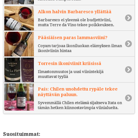
Alkon halvin Barbaresco yllättää
Barbaresco ei yleensä ole budjettiviini,
mutta Terre da Vino tekee poikkeuksen.
Pääsiäisen paras lammasviini?
Coyam tarjoaa ikoniluokan elämyksen ilman
ikoniviinin hintaa
Torresin ikoniviinit kriisissä
Ilmastonmuutos ja uusi viinintekijä
muuttavat tyyliä
País: Chilen unohdettu rypäle tekee
näyttävän paluun.
Syvemmällä Chilen etelässä sijaitseva Itata on
tämän hetken kiinnostavimpia viinialueita.
Suosituimmat: