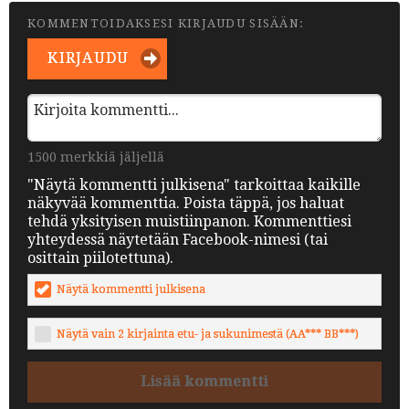
KOMMENTOIDAKSESI KIRJAUDU SISÄÄN:
KIRJAUDU
1500 merkkiä jäljellä
"Näytä kommentti julkisena" tarkoittaa kaikille
näkyvää kommenttia. Poista täppä, jos haluat
tehdä yksityisen muistiinpanon. Kommenttiesi
yhteydessä näytetään Facebook-nimesi (tai
osittain piilotettuna).
Näytä kommentti julkisena
Näytä vain 2 kirjainta etu- ja sukunimestä (AA*** BB***)
Lisää kommentti