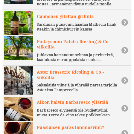
nostaa Carmenèren täysin uudelle tasolle.
Cannonau yllättää grillillä
Sardinian punaviini haastaa Malbecin flank
steakin ja chimichurrin kanssa
Finlaysonin Palatsi Riesling & Co -
viikoilla
Juhlavaa kartanotunnelmaa ja perinteistä,
laadukasta eurooppalaista ruokaa.
Astor Brasserie Riesling & Co -
viikoilla
Saksalaisia viinejä ja vihreää parsaa tarjolla
Astorissa Tampereella.
Alkon halvin Barbaresco yllättää
Barbaresco ei yleensä ole budjettiviini,
mutta Terre da Vino tekee poikkeuksen.
Pääsiäisen paras lammasviini?