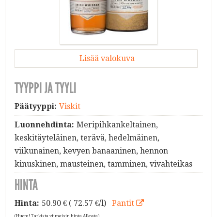
Lisää valokuva
TYYPPI JA TYYLI
Päätyyppi:
Viskit
Luonnehdinta:
Meripihkankeltainen,
keskitäyteläinen, terävä, hedelmäinen,
viikunainen, kevyen banaaninen, hennon
kinuskinen, mausteinen, tamminen, vivahteikas
HINTA
Hinta:
50.90
€ ( 72.57 €/l)
Pantit
(Huom! Tarkista viimeisin hinta Alkosta)