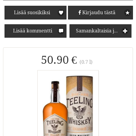
Lisää suosikiksi
Kirjaudu tästä
Lisää kommentti
Samankaltaisia juomia
50.90 €
(0.7 l)