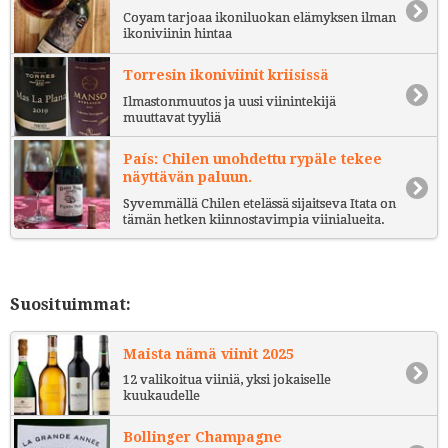
Coyam tarjoaa ikoniluokan elämyksen ilman
ikoniviinin hintaa
Torresin ikoniviinit kriisissä
Ilmastonmuutos ja uusi viinintekijä
muuttavat tyyliä
País: Chilen unohdettu rypäle tekee
näyttävän paluun.
Syvemmällä Chilen etelässä sijaitseva Itata on
tämän hetken kiinnostavimpia viinialueita.
Suosituimmat:
Maista nämä viinit 2025
12 valikoitua viiniä, yksi jokaiselle
kuukaudelle
Bollinger Champagne