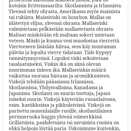
kotoisin Britteinsaarilta: Skotlannista ja Irlannista.
Yleensä tehty ohrasta, Amerikassa myös maissista
tai rukiista. Maissiviski on bourbon. Mallas on
idätettyä viljaa, yleensä ohrasta. Mallasviski
valmistetaan pelkästään mallastetusta ohrasta.
Maltaat mäskätään eli maltaan sokeri uutetaan
veteen. Mäski ja kuuma vesi muodostaa vierrettä.
Vierteeseen lisätään hiivaa, seos käy muutaman
päivän ja lopulta vierre tislataan. Tisle kypsyy
tammitynnyreissä. Lopuksi viski sekoitetaan
tasalaatuiseksi. Viskin ikä on siinä olevan
nuorimman tisleen ikä. Mallasviskin määrä
vaikuttaa suorana hintaan ja aromikkuuteen.
Viskejä tehdään pääasiassa Irlannissa,
Skotlannissa, Yhdysvalloissa, Kanadassa ja
Japanissa. Skotlanti on suurin tuottaja, Japani
toiseksi suurin. Viskejä käytetään ruoanlaitossa,
esim. kastikkeissa ja pikkuleivissä. Viskejä on
paritettu monenlaisille ruoille, skotlantilainen
perinneruoka haggis yhtenä esimerkkinä.
Grillatuista, paahdetuista tai savuisista ruoista on
ehkä helpoin löytää paria. Uskoisimme kuitenkin,