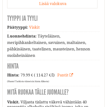
Lisää valokuva
TYYPPI JA TYYLI
Päätyyppi:
Viskit
Luonnehdinta:
Täyteläinen,
meripihkankeltainen, savuinen, maltainen,
pähkinäinen, taatelinen, mausteinen, hennon
suolaheinäinen
HINTA
Hinta:
79.99
€ ( 114.27 €/l)
Pantit
(Huom! Tarkista viimeisin hinta Alkosta)
MITÄ RUOKAA TÄLLE JUOMALLE?
Viskit.
Viljasta tislattu väkevä vähintään 40
prosenttia alkoholia sisältävä juoma, joka on