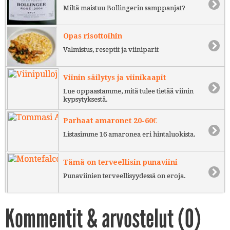
Miltä maistuu Bollingerin samppanjat?
Opas risottoihin
Valmistus, reseptit ja viiniparit
Viinin säilytys ja viinikaapit
Lue oppaastamme, mitä tulee tietää viinin
kypsytyksestä.
Parhaat amaronet 20-60€
Listasimme 16 amaronea eri hintaluokista.
Tämä on terveellisin punaviini
Punaviinien terveellisyydessä on eroja.
Kommentit & arvostelut (
0
)