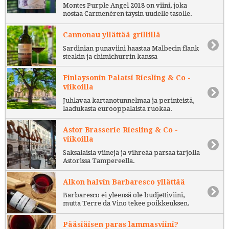
Montes Purple Angel 2018 on viini, joka
nostaa Carmenèren täysin uudelle tasolle.
Cannonau yllättää grillillä
Sardinian punaviini haastaa Malbecin flank
steakin ja chimichurrin kanssa
Finlaysonin Palatsi Riesling & Co -
viikoilla
Juhlavaa kartanotunnelmaa ja perinteistä,
laadukasta eurooppalaista ruokaa.
Astor Brasserie Riesling & Co -
viikoilla
Saksalaisia viinejä ja vihreää parsaa tarjolla
Astorissa Tampereella.
Alkon halvin Barbaresco yllättää
Barbaresco ei yleensä ole budjettiviini,
mutta Terre da Vino tekee poikkeuksen.
Pääsiäisen paras lammasviini?