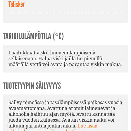
Talisker
TARJOILULÄMPÖTILA (°C)
Laadukkaat viskit huoneenlämpöisenä
sellaisenaan. Halpa viski jäillä tai pienellä
määrällä vettä voi avata ja parantaa viskin makua.
TUOTETYYPIN SÄILYVYYS
Säilyy pimeässä ja tasalämpöisessä paikasas vuosia
avaamattomana. Avattuna aromit laimenevat ja
alkoholia haihtuu ajan myötä. Avattu kannattaa
juoda vuoden kuluessa. Avatun viskin maku voi
alkuun parantua jonkin aikaa.
Lue lisää