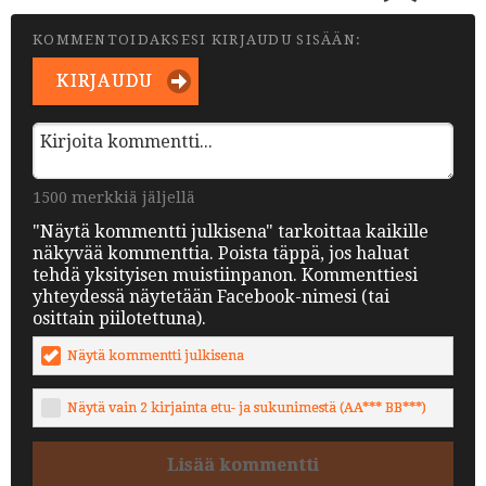
KOMMENTOIDAKSESI KIRJAUDU SISÄÄN:
KIRJAUDU
1500 merkkiä jäljellä
"Näytä kommentti julkisena" tarkoittaa kaikille
näkyvää kommenttia. Poista täppä, jos haluat
tehdä yksityisen muistiinpanon. Kommenttiesi
yhteydessä näytetään Facebook-nimesi (tai
osittain piilotettuna).
Näytä kommentti julkisena
Näytä vain 2 kirjainta etu- ja sukunimestä (AA*** BB***)
Lisää kommentti