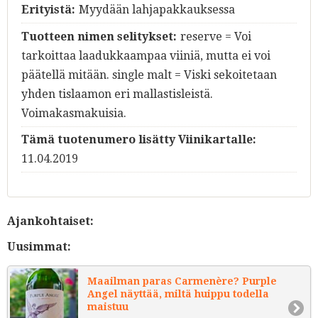
Erityistä:
Myydään lahjapakkauksessa
Tuotteen nimen selitykset:
reserve = Voi
tarkoittaa laadukkaampaa viiniä, mutta ei voi
päätellä mitään. single malt = Viski sekoitetaan
yhden tislaamon eri mallastisleistä.
Voimakasmakuisia.
Tämä tuotenumero lisätty Viinikartalle:
11.04.2019
Ajankohtaiset:
Uusimmat:
Maailman paras Carmenère? Purple
Angel näyttää, miltä huippu todella
maistuu