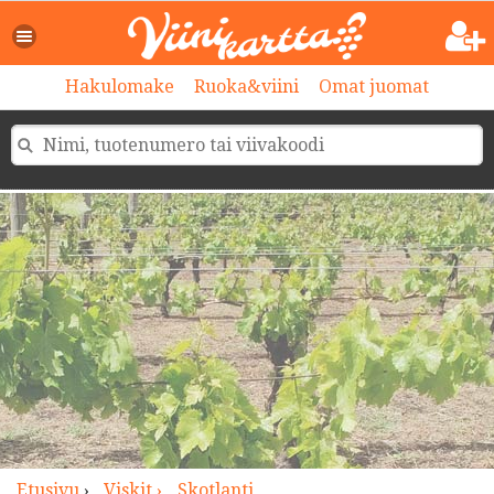
>
Hakulomake
Ruoka&viini
Omat juomat
Etusivu
›
Viskit ›
Skotlanti