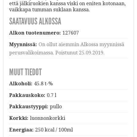
että jälkiruokien kanssa viski on eniten kotonaan,
vaikkapa tumman suklaan kanssa.
SAATAVUUS ALKOSSA
Alkon tuotenumero:
127607
Myynnissä:
On ollut aiemmin Alkossa myynnissä
perusvalikoimassa. Poistunut 25.09.2019.
MUUT TIEDOT
Alkoholi:
45.8 t-%
Pakkauskoko:
0.7 l
Pakkaustyyppi:
pullo
Korkki:
luonnonkorkki
Energiaa:
250 kcal / 100ml