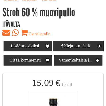
Stroh 60 % muovipullo
ITÄVALTA
Ostoslistalle
Lisää suosikiksi
Kirjaudu tästä
Lisää kommentti
Samankaltaisia juomia
15.09 €
(0.2 l)