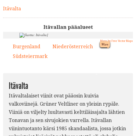
Itävalta
Itävallan pääalueet
Maps by Free Vector Maps
Wien
Burgenland
Niederösterreich
1.
2.
2.
Südsteiermark
3.
1.
2.
Itävalta
Itävaltalaiset viinit ovat pääosin kuivia
valkoviinejä. Grüner Veltliner on yleisin rypäle.
Viiniä on viljelty luultavasti kelttiläisajalta lähtien
Tonavan ja sen sivujokien varrella. Itävallan
viinintuotanto kärsi 1985 skandaalista, jossa jotkin