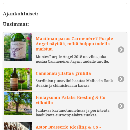
Ajankohtaiset:
Uusimmat:
Maailman paras Carmenère? Purple
Angel näyttää, miltä huippu todella
maistuu
Montes Purple Angel 2018 on viini, joka
nostaa Carmenèren täysin uudelle tasolle.
Cannonau yllättää grillillä
Sardinian punaviini haastaa Malbecin flank
steakin ja chimichurrin kanssa
Finlaysonin Palatsi Riesling & Co -
viikoilla
Juhlavaa kartanotunnelmaa ja perinteistä,
laadukasta eurooppalaista ruokaa.
Astor Brasserie Riesling & Co -