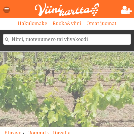
>
Hakulomake
Ruoka&viini
Omat juomat
Etusivu
›
Rommit ›
Itävalta