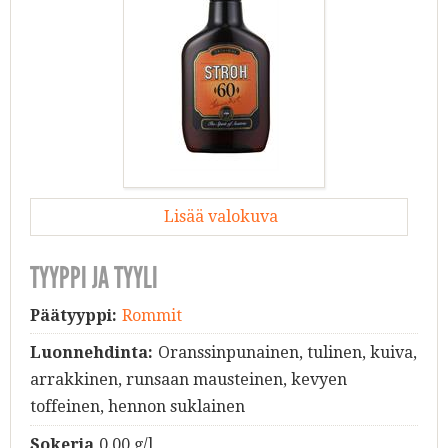
Lisää valokuva
TYYPPI JA TYYLI
Päätyyppi:
Rommit
Luonnehdinta:
Oranssinpunainen, tulinen, kuiva,
arrakkinen, runsaan mausteinen, kevyen
toffeinen, hennon suklainen
Sokeria
0.00 g/l