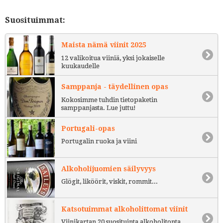
Suosituimmat:
Maista nämä viinit 2025
12 valikoitua viiniä, yksi jokaiselle
kuukaudelle
Samppanja - täydellinen opas
Kokosimme tuhdin tietopaketin
samppanjasta. Lue juttu!
Portugali-opas
Portugalin ruoka ja viini
Alkoholijuomien säilyvyys
Glögit, liköörit, viskit, rommit...
Katsotuimmat alkoholittomat viinit
Viinikartan 20 suosituinta alkoholitonta.