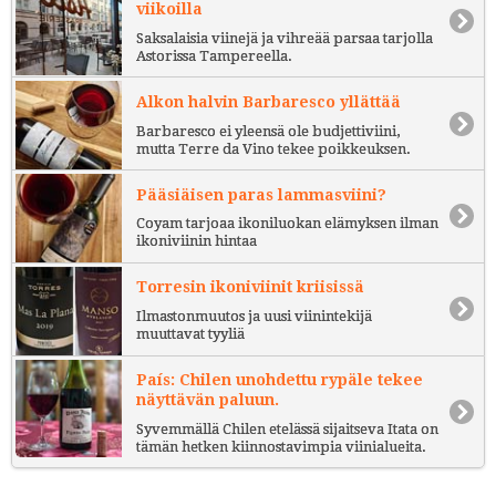
viikoilla
Saksalaisia viinejä ja vihreää parsaa tarjolla
Astorissa Tampereella.
Alkon halvin Barbaresco yllättää
Barbaresco ei yleensä ole budjettiviini,
mutta Terre da Vino tekee poikkeuksen.
Pääsiäisen paras lammasviini?
Coyam tarjoaa ikoniluokan elämyksen ilman
ikoniviinin hintaa
Torresin ikoniviinit kriisissä
Ilmastonmuutos ja uusi viinintekijä
muuttavat tyyliä
País: Chilen unohdettu rypäle tekee
näyttävän paluun.
Syvemmällä Chilen etelässä sijaitseva Itata on
tämän hetken kiinnostavimpia viinialueita.