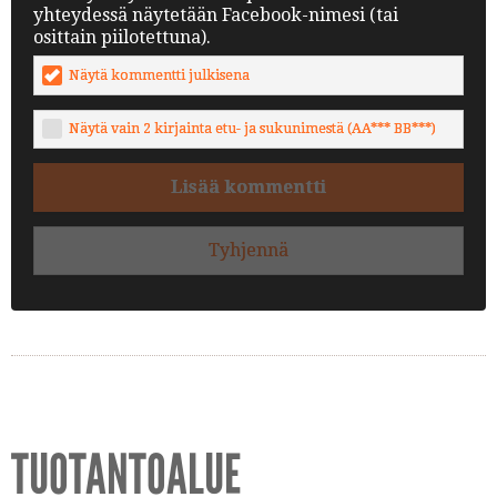
yhteydessä näytetään Facebook-nimesi (tai
osittain piilotettuna).
Näytä kommentti julkisena
Näytä vain 2 kirjainta etu- ja sukunimestä (AA*** BB***)
Lisää kommentti
Tyhjennä
TUOTANTOALUE