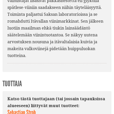
valmistajat lisäsivät pakkasnestettä eli glykolia
spätlese-viiniin saadakseen niihin täyteläisyyttä.
Toiminta paljastui Saksan laboratorioissa ja se
romahdutti Itävallan viinimarkkinat. Sen jälkeen
luotiin maailman ehkä tiukin lainsäädäntö
säätelemään viinintuotantoa. Se näkyy uutena
arvostuksen nousuna ja itävaltalaisia kuivia ja
makeita valkoviinejä pidetään huippuluokan
tuotteina.
TUOTTAJA
Katso tästä tuottajaan (tai jossain tapauksissa
alueeseen) liittyvät muut tuotteet:
Sebastian Stroh