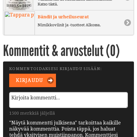
Katso tästä.
Bändit ja urheiluseurat
Nimikkoviinit ja -tuotteet Alkossa.
Kommentit & arvostelut (
0
)
KOMMENTOIDAKSESI KIRJAUDU SISÄÄN:
KIRJAUDU
1500 merkkiä jäljellä
"Näytä kommentti julkisena" tarkoittaa kaikille
näkyvää kommenttia. Poista täppä, jos haluat
tehdä yksityisen muistiinpanon. Kommenttiesi