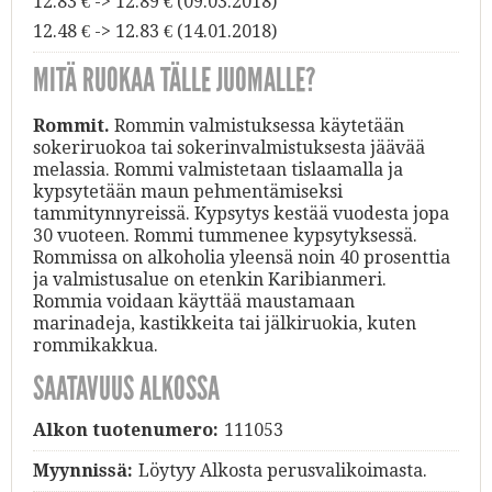
12.83 € -> 12.89 € (09.03.2018)
12.48 € -> 12.83 € (14.01.2018)
MITÄ RUOKAA TÄLLE JUOMALLE?
Rommit.
Rommin valmistuksessa käytetään
sokeriruokoa tai sokerinvalmistuksesta jäävää
melassia. Rommi valmistetaan tislaamalla ja
kypsytetään maun pehmentämiseksi
tammitynnyreissä. Kypsytys kestää vuodesta jopa
30 vuoteen. Rommi tummenee kypsytyksessä.
Rommissa on alkoholia yleensä noin 40 prosenttia
ja valmistusalue on etenkin Karibianmeri.
Rommia voidaan käyttää maustamaan
marinadeja, kastikkeita tai jälkiruokia, kuten
rommikakkua.
SAATAVUUS ALKOSSA
Alkon tuotenumero:
111053
Myynnissä:
Löytyy Alkosta perusvalikoimasta.