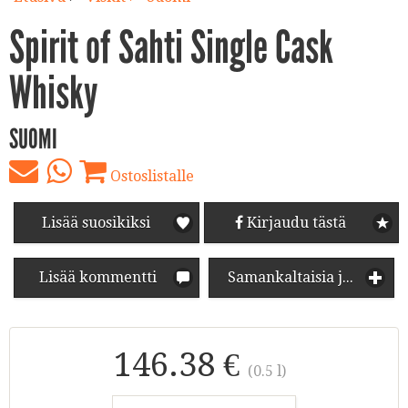
Spirit of Sahti Single Cask
Whisky
SUOMI
Ostoslistalle
Lisää suosikiksi
Kirjaudu tästä
Lisää kommentti
Samankaltaisia juomia
146.38 €
(0.5 l)