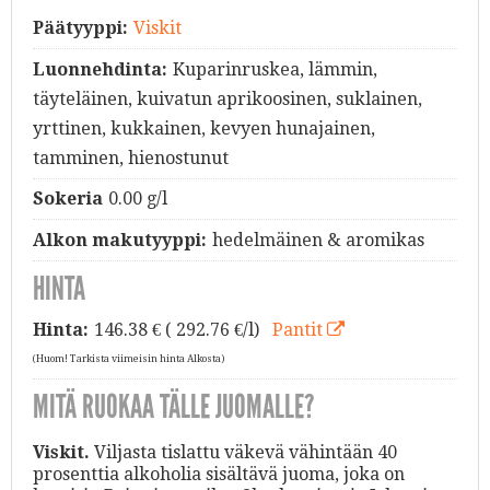
Päätyyppi:
Viskit
Luonnehdinta:
Kuparinruskea, lämmin,
täyteläinen, kuivatun aprikoosinen, suklainen,
yrttinen, kukkainen, kevyen hunajainen,
tamminen, hienostunut
Sokeria
0.00 g/l
Alkon makutyyppi:
hedelmäinen & aromikas
HINTA
Hinta:
146.38
€ ( 292.76 €/l)
Pantit
(Huom! Tarkista viimeisin hinta Alkosta)
MITÄ RUOKAA TÄLLE JUOMALLE?
Viskit.
Viljasta tislattu väkevä vähintään 40
prosenttia alkoholia sisältävä juoma, joka on