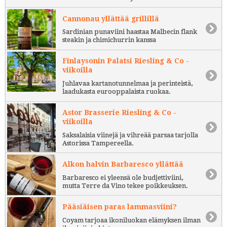
Cannonau yllättää grillillä
Sardinian punaviini haastaa Malbecin flank
steakin ja chimichurrin kanssa
Finlaysonin Palatsi Riesling & Co -
viikoilla
Juhlavaa kartanotunnelmaa ja perinteistä,
laadukasta eurooppalaista ruokaa.
Astor Brasserie Riesling & Co -
viikoilla
Saksalaisia viinejä ja vihreää parsaa tarjolla
Astorissa Tampereella.
Alkon halvin Barbaresco yllättää
Barbaresco ei yleensä ole budjettiviini,
mutta Terre da Vino tekee poikkeuksen.
Pääsiäisen paras lammasviini?
Coyam tarjoaa ikoniluokan elämyksen ilman