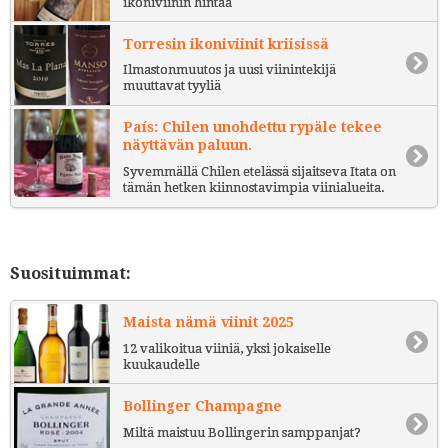
ikoniviinin hintaa
Torresin ikoniviinit kriisissä
Ilmastonmuutos ja uusi viinintekijä
muuttavat tyyliä
País: Chilen unohdettu rypäle tekee
näyttävän paluun.
Syvemmällä Chilen etelässä sijaitseva Itata on
tämän hetken kiinnostavimpia viinialueita.
Suosituimmat:
Maista nämä viinit 2025
12 valikoitua viiniä, yksi jokaiselle
kuukaudelle
Bollinger Champagne
Miltä maistuu Bollingerin samppanjat?