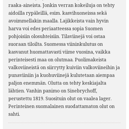
raaka-aineista. Jonkin verran kokeiluja on tehty
aidoilla rypäleillä, esim. kasvihuoneissa sekä
avoimmellakin maalla. Lajikkeista vain hyvin
harva voi edes periaatteessa sopia Suomen
pohjoisiin olosuhteisiin. Tilaviinejä voi ostaa
suoraan tiloilta. Suomessa viininkulutus on
kasvanut huomattavasti viime vuosina, vaikka
perinteisesti maa on olutmaa. Puolimakeista
valkoviineistä on siirrytty kuiviin valkoviineihin ja
punaviiniin ja kuohuviinejä kulutetaan aiempaa
paljon enemmän. Olutta on tehty keskiajalta
lähtien. Vanhin panimo on Sinebrychoff,
perustettu 1819. Suosituin olut on vaalea lager.
Perinteinen suomalainen suodattamaton olut on
sahti.