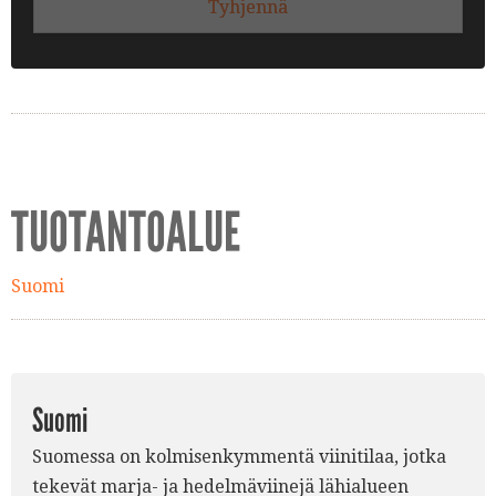
Tyhjennä
TUOTANTOALUE
Suomi
Suomi
Suomessa on kolmisenkymmentä viinitilaa, jotka
tekevät marja- ja hedelmäviinejä lähialueen