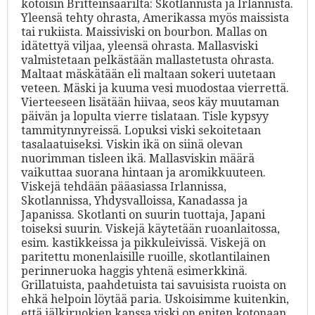
kotoisin Britteinsaarilta: Skotlannista ja Irlannista.
Yleensä tehty ohrasta, Amerikassa myös maissista
tai rukiista. Maissiviski on bourbon. Mallas on
idätettyä viljaa, yleensä ohrasta. Mallasviski
valmistetaan pelkästään mallastetusta ohrasta.
Maltaat mäskätään eli maltaan sokeri uutetaan
veteen. Mäski ja kuuma vesi muodostaa vierrettä.
Vierteeseen lisätään hiivaa, seos käy muutaman
päivän ja lopulta vierre tislataan. Tisle kypsyy
tammitynnyreissä. Lopuksi viski sekoitetaan
tasalaatuiseksi. Viskin ikä on siinä olevan
nuorimman tisleen ikä. Mallasviskin määrä
vaikuttaa suorana hintaan ja aromikkuuteen.
Viskejä tehdään pääasiassa Irlannissa,
Skotlannissa, Yhdysvalloissa, Kanadassa ja
Japanissa. Skotlanti on suurin tuottaja, Japani
toiseksi suurin. Viskejä käytetään ruoanlaitossa,
esim. kastikkeissa ja pikkuleivissä. Viskejä on
paritettu monenlaisille ruoille, skotlantilainen
perinneruoka haggis yhtenä esimerkkinä.
Grillatuista, paahdetuista tai savuisista ruoista on
ehkä helpoin löytää paria. Uskoisimme kuitenkin,
että jälkiruokien kanssa viski on eniten kotonaan,