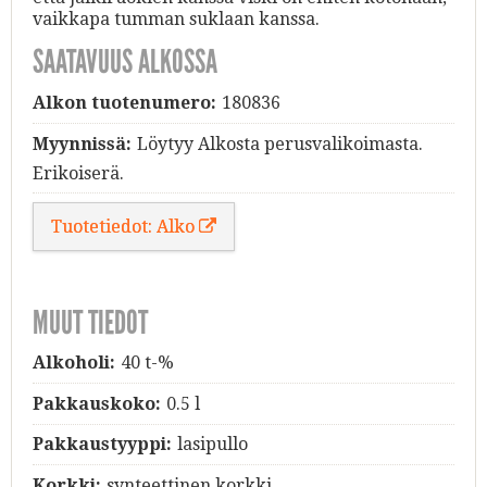
vaikkapa tumman suklaan kanssa.
SAATAVUUS ALKOSSA
Alkon tuotenumero:
180836
Myynnissä:
Löytyy Alkosta perusvalikoimasta.
Erikoiserä.
Tuotetiedot: Alko
MUUT TIEDOT
Alkoholi:
40 t-%
Pakkauskoko:
0.5 l
Pakkaustyyppi:
lasipullo
Korkki:
synteettinen korkki