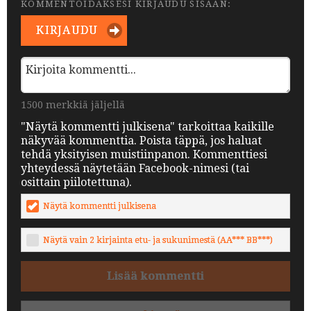
KOMMENTOIDAKSESI KIRJAUDU SISÄÄN:
KIRJAUDU
1500 merkkiä jäljellä
"Näytä kommentti julkisena" tarkoittaa kaikille
näkyvää kommenttia. Poista täppä, jos haluat
tehdä yksityisen muistiinpanon. Kommenttiesi
yhteydessä näytetään Facebook-nimesi (tai
osittain piilotettuna).
Näytä kommentti julkisena
Näytä vain 2 kirjainta etu- ja sukunimestä (AA*** BB***)
Lisää kommentti