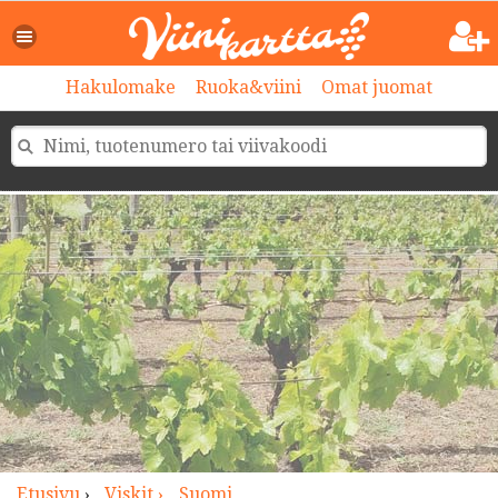
>
Hakulomake
Ruoka&viini
Omat juomat
Etusivu
›
Viskit ›
Suomi