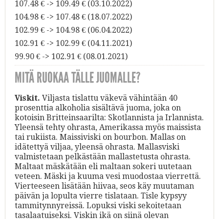
107.48 € -> 109.49 € (03.10.2022)
104.98 € -> 107.48 € (18.07.2022)
102.99 € -> 104.98 € (06.04.2022)
102.91 € -> 102.99 € (04.11.2021)
99.90 € -> 102.91 € (08.01.2021)
MITÄ RUOKAA TÄLLE JUOMALLE?
Viskit.
Viljasta tislattu väkevä vähintään 40
prosenttia alkoholia sisältävä juoma, joka on
kotoisin Britteinsaarilta: Skotlannista ja Irlannista.
Yleensä tehty ohrasta, Amerikassa myös maissista
tai rukiista. Maissiviski on bourbon. Mallas on
idätettyä viljaa, yleensä ohrasta. Mallasviski
valmistetaan pelkästään mallastetusta ohrasta.
Maltaat mäskätään eli maltaan sokeri uutetaan
veteen. Mäski ja kuuma vesi muodostaa vierrettä.
Vierteeseen lisätään hiivaa, seos käy muutaman
päivän ja lopulta vierre tislataan. Tisle kypsyy
tammitynnyreissä. Lopuksi viski sekoitetaan
tasalaatuiseksi. Viskin ikä on siinä olevan