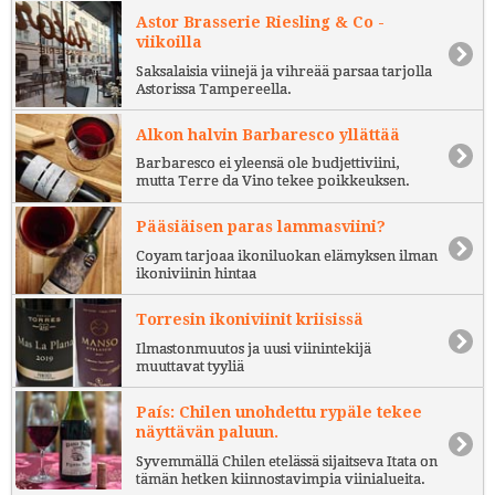
Astor Brasserie Riesling & Co -
viikoilla
Saksalaisia viinejä ja vihreää parsaa tarjolla
Astorissa Tampereella.
Alkon halvin Barbaresco yllättää
Barbaresco ei yleensä ole budjettiviini,
mutta Terre da Vino tekee poikkeuksen.
Pääsiäisen paras lammasviini?
Coyam tarjoaa ikoniluokan elämyksen ilman
ikoniviinin hintaa
Torresin ikoniviinit kriisissä
Ilmastonmuutos ja uusi viinintekijä
muuttavat tyyliä
País: Chilen unohdettu rypäle tekee
näyttävän paluun.
Syvemmällä Chilen etelässä sijaitseva Itata on
tämän hetken kiinnostavimpia viinialueita.