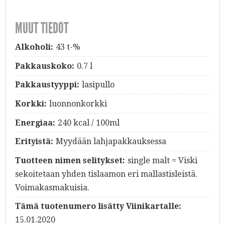
MUUT TIEDOT
Alkoholi:
43 t-%
Pakkauskoko:
0.7 l
Pakkaustyyppi:
lasipullo
Korkki:
luonnonkorkki
Energiaa:
240 kcal / 100ml
Erityistä:
Myydään lahjapakkauksessa
Tuotteen nimen selitykset:
single malt = Viski
sekoitetaan yhden tislaamon eri mallastisleistä.
Voimakasmakuisia.
Tämä tuotenumero lisätty Viinikartalle:
15.01.2020