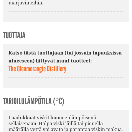
marjaviineihin.
TUOTTAJA
Katso tästä tuottajaan (tai jossain tapauksissa
alueeseen) liittyvät muut tuotteet:
The Glenmorangie Distillery
TARJOILULÄMPÖTILA (°C)
Laadukkaat viskit huoneenlämpöisenä
sellaisenaan. Halpa viski jäillä tai pienellä
määrällä vettä voi avata ja parantaa viskin makua.