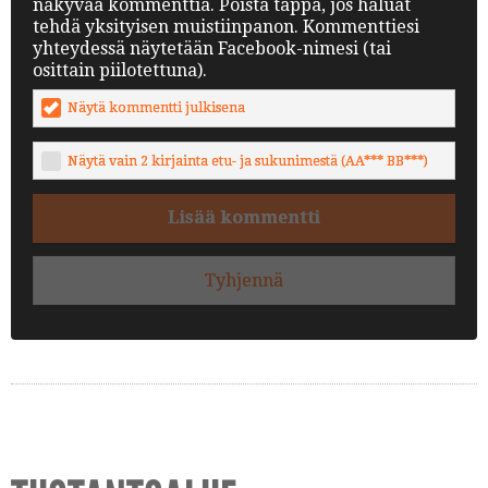
näkyvää kommenttia. Poista täppä, jos haluat
tehdä yksityisen muistiinpanon. Kommenttiesi
yhteydessä näytetään Facebook-nimesi (tai
osittain piilotettuna).
Näytä kommentti julkisena
Näytä vain 2 kirjainta etu- ja sukunimestä (AA*** BB***)
Lisää kommentti
Tyhjennä