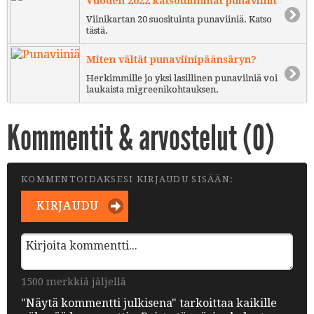
Vuoden 2022 katsotuimmat punaviinit
Viinikartan 20 suosituinta punaviiniä. Katso
tästä.
Miten vältät punaviinipäänsäryn?
Herkimmille jo yksi lasillinen punaviiniä voi
laukaista migreenikohtauksen.
Kommentit & arvostelut (
0
)
KOMMENTOIDAKSESI KIRJAUDU SISÄÄN:
KIRJAUDU
1500 merkkiä jäljellä
"Näytä kommentti julkisena" tarkoittaa kaikille