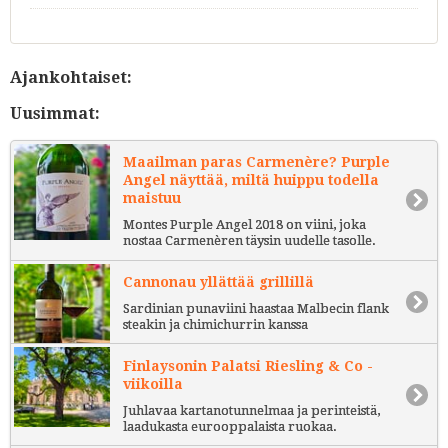
Ajankohtaiset:
Uusimmat:
Maailman paras Carmenère? Purple
Angel näyttää, miltä huippu todella
maistuu
Montes Purple Angel 2018 on viini, joka
nostaa Carmenèren täysin uudelle tasolle.
Cannonau yllättää grillillä
Sardinian punaviini haastaa Malbecin flank
steakin ja chimichurrin kanssa
Finlaysonin Palatsi Riesling & Co -
viikoilla
Juhlavaa kartanotunnelmaa ja perinteistä,
laadukasta eurooppalaista ruokaa.