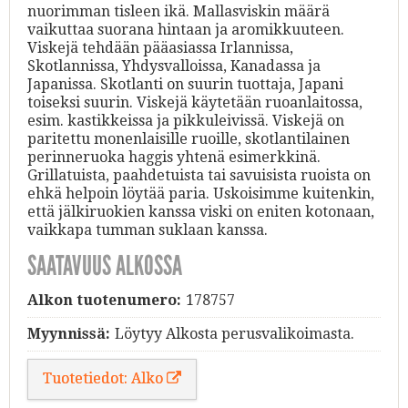
nuorimman tisleen ikä. Mallasviskin määrä
vaikuttaa suorana hintaan ja aromikkuuteen.
Viskejä tehdään pääasiassa Irlannissa,
Skotlannissa, Yhdysvalloissa, Kanadassa ja
Japanissa. Skotlanti on suurin tuottaja, Japani
toiseksi suurin. Viskejä käytetään ruoanlaitossa,
esim. kastikkeissa ja pikkuleivissä. Viskejä on
paritettu monenlaisille ruoille, skotlantilainen
perinneruoka haggis yhtenä esimerkkinä.
Grillatuista, paahdetuista tai savuisista ruoista on
ehkä helpoin löytää paria. Uskoisimme kuitenkin,
että jälkiruokien kanssa viski on eniten kotonaan,
vaikkapa tumman suklaan kanssa.
SAATAVUUS ALKOSSA
Alkon tuotenumero:
178757
Myynnissä:
Löytyy Alkosta perusvalikoimasta.
Tuotetiedot: Alko