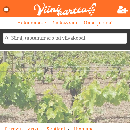
>
Hakulomake
Ruoka&viini
Omat juomat
Etusivu
›
Viskit ›
Skotlanti
›
Highland