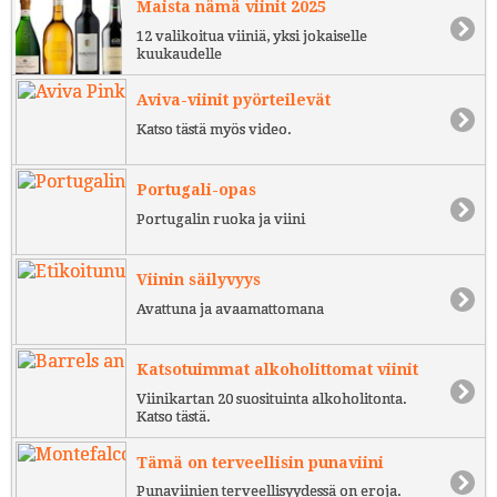
Maista nämä viinit 2025
12 valikoitua viiniä, yksi jokaiselle
kuukaudelle
Aviva-viinit pyörteilevät
Katso tästä myös video.
Portugali-opas
Portugalin ruoka ja viini
Viinin säilyvyys
Avattuna ja avaamattomana
Katsotuimmat alkoholittomat viinit
Viinikartan 20 suosituinta alkoholitonta.
Katso tästä.
Tämä on terveellisin punaviini
Punaviinien terveellisyydessä on eroja.