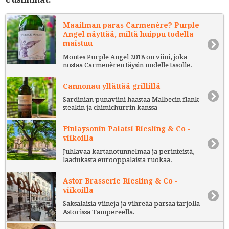
Maailman paras Carmenère? Purple
Angel näyttää, miltä huippu todella
maistuu
Montes Purple Angel 2018 on viini, joka
nostaa Carmenèren täysin uudelle tasolle.
Cannonau yllättää grillillä
Sardinian punaviini haastaa Malbecin flank
steakin ja chimichurrin kanssa
Finlaysonin Palatsi Riesling & Co -
viikoilla
Juhlavaa kartanotunnelmaa ja perinteistä,
laadukasta eurooppalaista ruokaa.
Astor Brasserie Riesling & Co -
viikoilla
Saksalaisia viinejä ja vihreää parsaa tarjolla
Astorissa Tampereella.