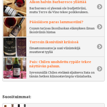
Alkon halvin Barbaresco yllättää
Barbaresco ei yleensä ole budjettiviini,
mutta Terre da Vino tekee poikkeuksen.
Pääsiäisen paras lammasviini?
Coyam tarjoaa ikoniluokan elämyksen ilman
ikoniviinin hintaa
Torresin ikoniviinit kriisissä
Ilmastonmuutos ja uusi viinintekijä
muuttavat tyyliä
País: Chilen unohdettu rypäle tekee
näyttävän paluun.
Syvemmällä Chilen etelässä sijaitseva Itata on
tämän hetken kiinnostavimpia viinialueita.
Suosituimmat: