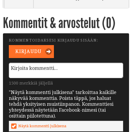
Kommentit & arvostelut (
0
)
KOMMENTOIDAKSESI KIRJAUDU SISÄÄN:
KIRJAUDU
1500 merkkiä jäljellä
"Näytä kommentti julkisena" tarkoittaa kaikille
näkyvää kommenttia. Poista täppä, jos haluat
tehdä yksityisen muistiinpanon. Kommenttiesi
yhteydessä näytetään Facebook-nimesi (tai
osittain piilotettuna).
Näytä kommentti julkisena