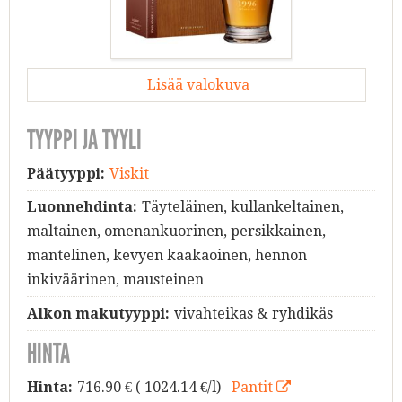
Lisää valokuva
TYYPPI JA TYYLI
Päätyyppi:
Viskit
Luonnehdinta:
Täyteläinen, kullankeltainen,
maltainen, omenankuorinen, persikkainen,
mantelinen, kevyen kaakaoinen, hennon
inkiväärinen, mausteinen
Alkon makutyyppi:
vivahteikas & ryhdikäs
HINTA
Hinta:
716.90
€ ( 1024.14 €/l)
Pantit