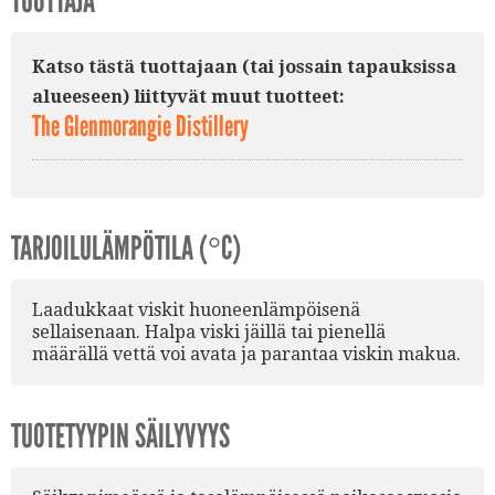
TUOTTAJA
Katso tästä tuottajaan (tai jossain tapauksissa
alueeseen) liittyvät muut tuotteet:
The Glenmorangie Distillery
TARJOILULÄMPÖTILA (°C)
Laadukkaat viskit huoneenlämpöisenä
sellaisenaan. Halpa viski jäillä tai pienellä
määrällä vettä voi avata ja parantaa viskin makua.
TUOTETYYPIN SÄILYVYYS