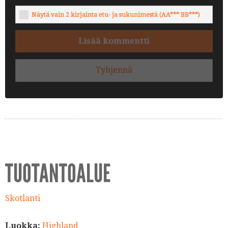
Näytä vain 2 kirjainta etu- ja sukunimestä (AA*** BB***)
Lisää kommentti
Tyhjennä
TUOTANTOALUE
Skotlanti
Luokka:
Highland