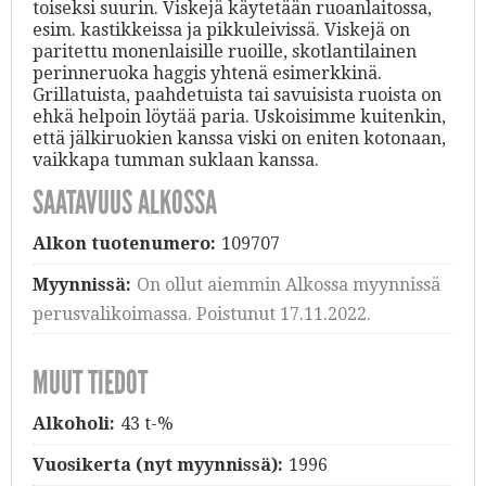
toiseksi suurin. Viskejä käytetään ruoanlaitossa,
esim. kastikkeissa ja pikkuleivissä. Viskejä on
paritettu monenlaisille ruoille, skotlantilainen
perinneruoka haggis yhtenä esimerkkinä.
Grillatuista, paahdetuista tai savuisista ruoista on
ehkä helpoin löytää paria. Uskoisimme kuitenkin,
että jälkiruokien kanssa viski on eniten kotonaan,
vaikkapa tumman suklaan kanssa.
SAATAVUUS ALKOSSA
Alkon tuotenumero:
109707
Myynnissä:
On ollut aiemmin Alkossa myynnissä
perusvalikoimassa. Poistunut 17.11.2022.
MUUT TIEDOT
Alkoholi:
43 t-%
Vuosikerta (nyt myynnissä):
1996