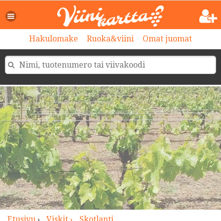
>
Hakulomake
Ruoka&viini
Omat juomat
Etusivu
›
Viskit ›
Skotlanti