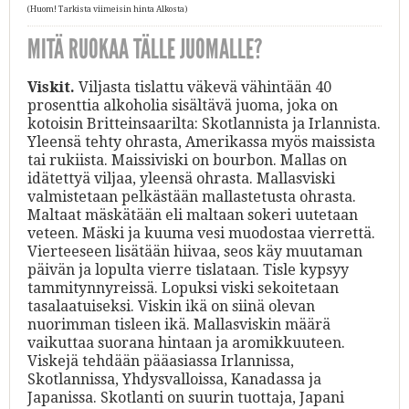
(Huom! Tarkista viimeisin hinta Alkosta)
MITÄ RUOKAA TÄLLE JUOMALLE?
Viskit.
Viljasta tislattu väkevä vähintään 40
prosenttia alkoholia sisältävä juoma, joka on
kotoisin Britteinsaarilta: Skotlannista ja Irlannista.
Yleensä tehty ohrasta, Amerikassa myös maissista
tai rukiista. Maissiviski on bourbon. Mallas on
idätettyä viljaa, yleensä ohrasta. Mallasviski
valmistetaan pelkästään mallastetusta ohrasta.
Maltaat mäskätään eli maltaan sokeri uutetaan
veteen. Mäski ja kuuma vesi muodostaa vierrettä.
Vierteeseen lisätään hiivaa, seos käy muutaman
päivän ja lopulta vierre tislataan. Tisle kypsyy
tammitynnyreissä. Lopuksi viski sekoitetaan
tasalaatuiseksi. Viskin ikä on siinä olevan
nuorimman tisleen ikä. Mallasviskin määrä
vaikuttaa suorana hintaan ja aromikkuuteen.
Viskejä tehdään pääasiassa Irlannissa,
Skotlannissa, Yhdysvalloissa, Kanadassa ja
Japanissa. Skotlanti on suurin tuottaja, Japani