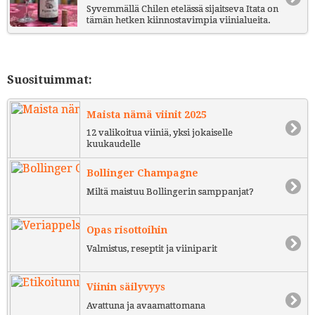
Syvemmällä Chilen etelässä sijaitseva Itata on
tämän hetken kiinnostavimpia viinialueita.
Suosituimmat:
Maista nämä viinit 2025
12 valikoitua viiniä, yksi jokaiselle
kuukaudelle
Bollinger Champagne
Miltä maistuu Bollingerin samppanjat?
Opas risottoihin
Valmistus, reseptit ja viiniparit
Viinin säilyvyys
Avattuna ja avaamattomana