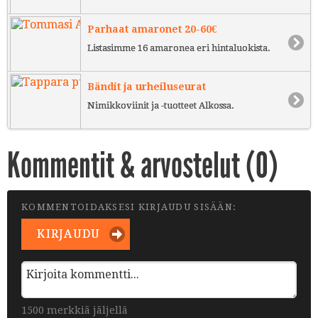
Parhaat amaronet 20-60€
Listasimme 16 amaronea eri hintaluokista.
Bändit ja urheiluseurat
Nimikkoviinit ja -tuotteet Alkossa.
Kommentit & arvostelut (
0
)
KOMMENTOIDAKSESI KIRJAUDU SISÄÄN:
KIRJAUDU
1500 merkkiä jäljellä