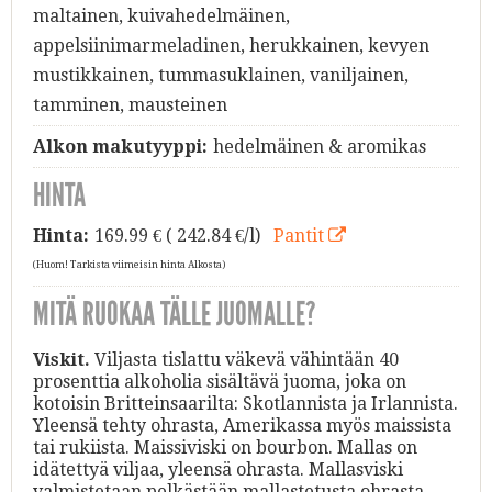
maltainen, kuivahedelmäinen,
appelsiinimarmeladinen, herukkainen, kevyen
mustikkainen, tummasuklainen, vaniljainen,
tamminen, mausteinen
Alkon makutyyppi:
hedelmäinen & aromikas
HINTA
Hinta:
169.99
€ ( 242.84 €/l)
Pantit
(Huom! Tarkista viimeisin hinta Alkosta)
MITÄ RUOKAA TÄLLE JUOMALLE?
Viskit.
Viljasta tislattu väkevä vähintään 40
prosenttia alkoholia sisältävä juoma, joka on
kotoisin Britteinsaarilta: Skotlannista ja Irlannista.
Yleensä tehty ohrasta, Amerikassa myös maissista
tai rukiista. Maissiviski on bourbon. Mallas on
idätettyä viljaa, yleensä ohrasta. Mallasviski
valmistetaan pelkästään mallastetusta ohrasta.