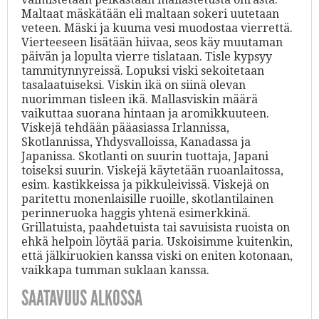
Maltaat mäskätään eli maltaan sokeri uutetaan
veteen. Mäski ja kuuma vesi muodostaa vierrettä.
Vierteeseen lisätään hiivaa, seos käy muutaman
päivän ja lopulta vierre tislataan. Tisle kypsyy
tammitynnyreissä. Lopuksi viski sekoitetaan
tasalaatuiseksi. Viskin ikä on siinä olevan
nuorimman tisleen ikä. Mallasviskin määrä
vaikuttaa suorana hintaan ja aromikkuuteen.
Viskejä tehdään pääasiassa Irlannissa,
Skotlannissa, Yhdysvalloissa, Kanadassa ja
Japanissa. Skotlanti on suurin tuottaja, Japani
toiseksi suurin. Viskejä käytetään ruoanlaitossa,
esim. kastikkeissa ja pikkuleivissä. Viskejä on
paritettu monenlaisille ruoille, skotlantilainen
perinneruoka haggis yhtenä esimerkkinä.
Grillatuista, paahdetuista tai savuisista ruoista on
ehkä helpoin löytää paria. Uskoisimme kuitenkin,
että jälkiruokien kanssa viski on eniten kotonaan,
vaikkapa tumman suklaan kanssa.
SAATAVUUS ALKOSSA