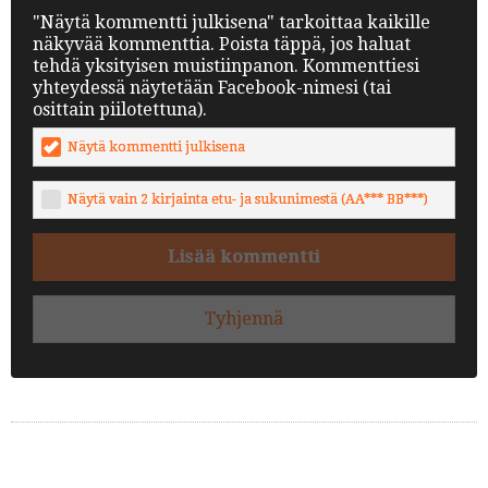
"Näytä kommentti julkisena" tarkoittaa kaikille
näkyvää kommenttia. Poista täppä, jos haluat
tehdä yksityisen muistiinpanon. Kommenttiesi
yhteydessä näytetään Facebook-nimesi (tai
osittain piilotettuna).
Näytä kommentti julkisena
Näytä vain 2 kirjainta etu- ja sukunimestä (AA*** BB***)
Lisää kommentti
Tyhjennä