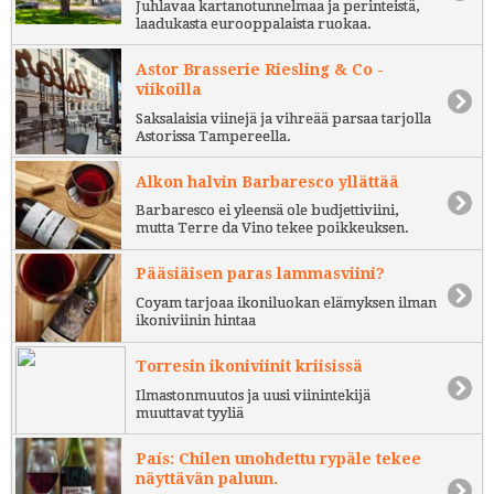
Juhlavaa kartanotunnelmaa ja perinteistä,
laadukasta eurooppalaista ruokaa.
Astor Brasserie Riesling & Co -
viikoilla
Saksalaisia viinejä ja vihreää parsaa tarjolla
Astorissa Tampereella.
Alkon halvin Barbaresco yllättää
Barbaresco ei yleensä ole budjettiviini,
mutta Terre da Vino tekee poikkeuksen.
Pääsiäisen paras lammasviini?
Coyam tarjoaa ikoniluokan elämyksen ilman
ikoniviinin hintaa
Torresin ikoniviinit kriisissä
Ilmastonmuutos ja uusi viinintekijä
muuttavat tyyliä
País: Chilen unohdettu rypäle tekee
näyttävän paluun.