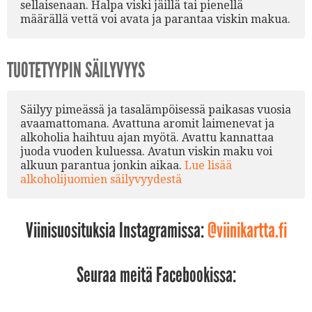
sellaisenaan. Halpa viski jäillä tai pienellä
määrällä vettä voi avata ja parantaa viskin makua.
TUOTETYYPIN SÄILYVYYS
Säilyy pimeässä ja tasalämpöisessä paikasas vuosia
avaamattomana. Avattuna aromit laimenevat ja
alkoholia haihtuu ajan myötä. Avattu kannattaa
juoda vuoden kuluessa. Avatun viskin maku voi
alkuun parantua jonkin aikaa.
Lue lisää
alkoholijuomien säilyvyydestä
Viinisuosituksia Instagramissa:
@viinikartta.fi
Seuraa meitä Facebookissa: