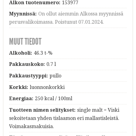
Alkon tuotenumero:
153977
Myynnissä:
On ollut aiemmin Alkossa myynnissä
perusvalikoimassa. Poistunut 07.01.2024.
MUUT TIEDOT
Alkoholi:
46.3 t-%
Pakkauskoko:
0.7 l
Pakkaustyyppi:
pullo
Korkki:
luonnonkorkki
Energiaa:
250 kcal / 100ml
Tuotteen nimen selitykset:
single malt = Viski
sekoitetaan yhden tislaamon eri mallastisleistä.
Voimakasmakuisia.