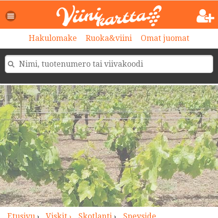
>
Hakulomake
Ruoka&viini
Omat juomat
Etusivu
›
Viskit ›
Skotlanti
›
Speyside