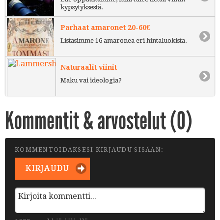
kypsytyksestä.
Parhaat amaronet 20-60€
Listasimme 16 amaronea eri hintaluokista.
Naturaalit viinit
Maku vai ideologia?
Kommentit & arvostelut (
0
)
KOMMENTOIDAKSESI KIRJAUDU SISÄÄN:
KIRJAUDU