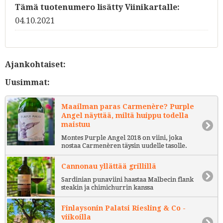
Tämä tuotenumero lisätty Viinikartalle:
04.10.2021
Ajankohtaiset:
Uusimmat:
Maailman paras Carmenère? Purple
Angel näyttää, miltä huippu todella
maistuu
Montes Purple Angel 2018 on viini, joka
nostaa Carmenèren täysin uudelle tasolle.
Cannonau yllättää grillillä
Sardinian punaviini haastaa Malbecin flank
steakin ja chimichurrin kanssa
Finlaysonin Palatsi Riesling & Co -
viikoilla