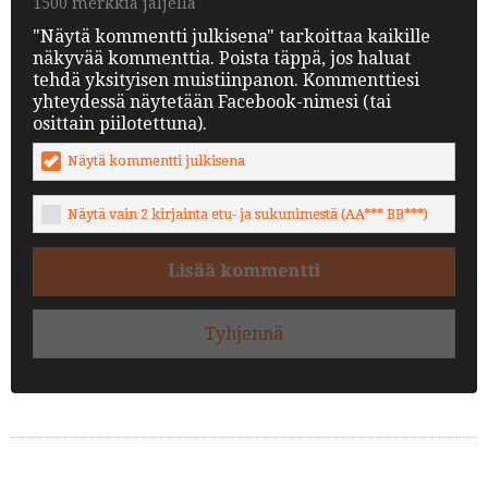
1500 merkkiä jäljellä
"Näytä kommentti julkisena" tarkoittaa kaikille
näkyvää kommenttia. Poista täppä, jos haluat
tehdä yksityisen muistiinpanon. Kommenttiesi
yhteydessä näytetään Facebook-nimesi (tai
osittain piilotettuna).
Näytä kommentti julkisena
Näytä vain 2 kirjainta etu- ja sukunimestä (AA*** BB***)
Lisää kommentti
Tyhjennä