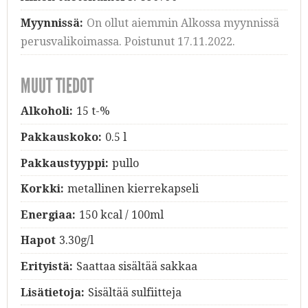
Myynnissä:
On ollut aiemmin Alkossa myynnissä
perusvalikoimassa. Poistunut 17.11.2022.
MUUT TIEDOT
Alkoholi:
15 t-%
Pakkauskoko:
0.5 l
Pakkaustyyppi:
pullo
Korkki:
metallinen kierrekapseli
Energiaa:
150 kcal / 100ml
Hapot
3.30g/l
Erityistä:
Saattaa sisältää sakkaa
Lisätietoja:
Sisältää sulfiitteja