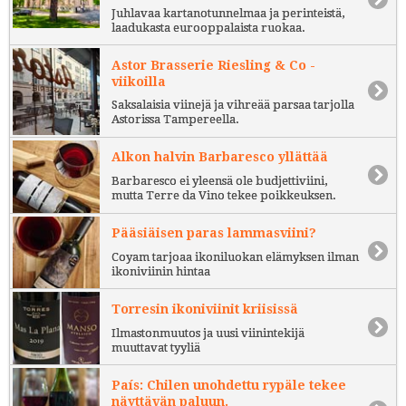
Juhlavaa kartanotunnelmaa ja perinteistä,
laadukasta eurooppalaista ruokaa.
Astor Brasserie Riesling & Co -
viikoilla
Saksalaisia viinejä ja vihreää parsaa tarjolla
Astorissa Tampereella.
Alkon halvin Barbaresco yllättää
Barbaresco ei yleensä ole budjettiviini,
mutta Terre da Vino tekee poikkeuksen.
Pääsiäisen paras lammasviini?
Coyam tarjoaa ikoniluokan elämyksen ilman
ikoniviinin hintaa
Torresin ikoniviinit kriisissä
Ilmastonmuutos ja uusi viinintekijä
muuttavat tyyliä
País: Chilen unohdettu rypäle tekee
näyttävän paluun.