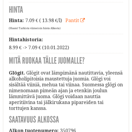
HINTA
Hinta:
7.09
€ ( 13.98 €/l)
Pantit
(Huom! Tarkista viimeisin hinta Alkosta)
Hintahistoria:
8.99 € -> 7.09 € (10.01.2022)
MITÄ RUOKAA TÄLLE JUOMALLE?
Glögit.
Glögit ovat lämpimänä nautittavia, yleensä
alkoholipitoisia maustettuja juomia. Glögi voi
sisältää viiniä, mehua tai viinaa. Suomessa glögi on
nimenomaan pimeän ajan ja etenkin joulun
lämmittävä juoma. Glögi voidaan nauttia
aperitiivina tai jälkirukana pipareiden tai
torttujen kanssa.
SAATAVUUS ALKOSSA
Alkon tuotenumero:
350796