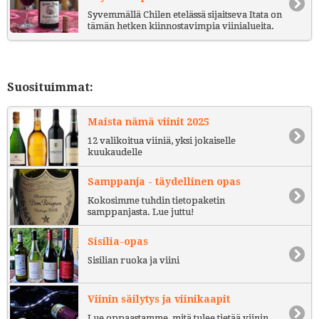
Syvemmällä Chilen etelässä sijaitseva Itata on
tämän hetken kiinnostavimpia viinialueita.
Suosituimmat:
Maista nämä viinit 2025
12 valikoitua viiniä, yksi jokaiselle
kuukaudelle
Samppanja - täydellinen opas
Kokosimme tuhdin tietopaketin
samppanjasta. Lue juttu!
Sisilia-opas
Sisilian ruoka ja viini
Viinin säilytys ja viinikaapit
Lue oppaastamme, mitä tulee tietää viinin