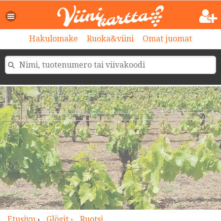
>
Hakulomake
Ruoka&viini
Omat juomat
Etusivu
›
Glögit ›
Ruotsi