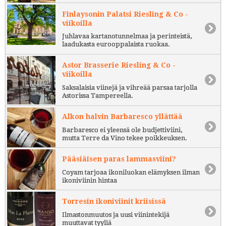
Finlaysonin Palatsi Riesling & Co -
viikoilla
Juhlavaa kartanotunnelmaa ja perinteistä,
laadukasta eurooppalaista ruokaa.
Astor Brasserie Riesling & Co -
viikoilla
Saksalaisia viinejä ja vihreää parsaa tarjolla
Astorissa Tampereella.
Alkon halvin Barbaresco yllättää
Barbaresco ei yleensä ole budjettiviini,
mutta Terre da Vino tekee poikkeuksen.
Pääsiäisen paras lammasviini?
Coyam tarjoaa ikoniluokan elämyksen ilman
ikoniviinin hintaa
Torresin ikoniviinit kriisissä
Ilmastonmuutos ja uusi viinintekijä
muuttavat tyyliä