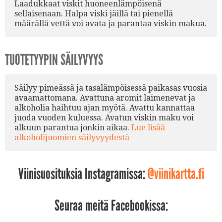
Laadukkaat viskit huoneenlämpöisenä
sellaisenaan. Halpa viski jäillä tai pienellä
määrällä vettä voi avata ja parantaa viskin makua.
TUOTETYYPIN SÄILYVYYS
Säilyy pimeässä ja tasalämpöisessä paikasas vuosia
avaamattomana. Avattuna aromit laimenevat ja
alkoholia haihtuu ajan myötä. Avattu kannattaa
juoda vuoden kuluessa. Avatun viskin maku voi
alkuun parantua jonkin aikaa.
Lue lisää
alkoholijuomien säilyvyydestä
Viinisuosituksia Instagramissa:
@viinikartta.fi
Seuraa meitä Facebookissa: