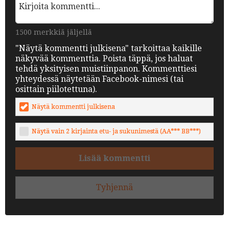
1500 merkkiä jäljellä
"Näytä kommentti julkisena" tarkoittaa kaikille
näkyvää kommenttia. Poista täppä, jos haluat
tehdä yksityisen muistiinpanon. Kommenttiesi
yhteydessä näytetään Facebook-nimesi (tai
osittain piilotettuna).
Näytä kommentti julkisena
Näytä vain 2 kirjainta etu- ja sukunimestä (AA*** BB***)
Lisää kommentti
Tyhjennä