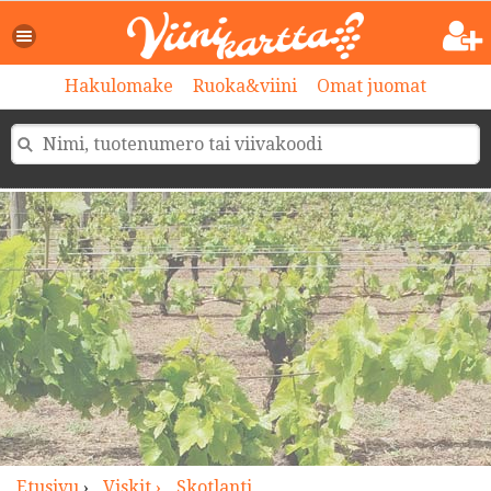
>
Hakulomake
Ruoka&viini
Omat juomat
Etusivu
›
Viskit ›
Skotlanti