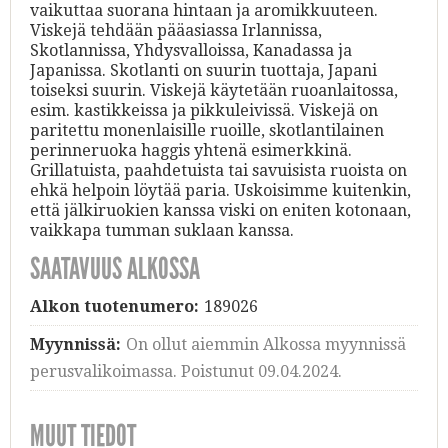
vaikuttaa suorana hintaan ja aromikkuuteen.
Viskejä tehdään pääasiassa Irlannissa,
Skotlannissa, Yhdysvalloissa, Kanadassa ja
Japanissa. Skotlanti on suurin tuottaja, Japani
toiseksi suurin. Viskejä käytetään ruoanlaitossa,
esim. kastikkeissa ja pikkuleivissä. Viskejä on
paritettu monenlaisille ruoille, skotlantilainen
perinneruoka haggis yhtenä esimerkkinä.
Grillatuista, paahdetuista tai savuisista ruoista on
ehkä helpoin löytää paria. Uskoisimme kuitenkin,
että jälkiruokien kanssa viski on eniten kotonaan,
vaikkapa tumman suklaan kanssa.
SAATAVUUS ALKOSSA
Alkon tuotenumero:
189026
Myynnissä:
On ollut aiemmin Alkossa myynnissä
perusvalikoimassa. Poistunut 09.04.2024.
MUUT TIEDOT