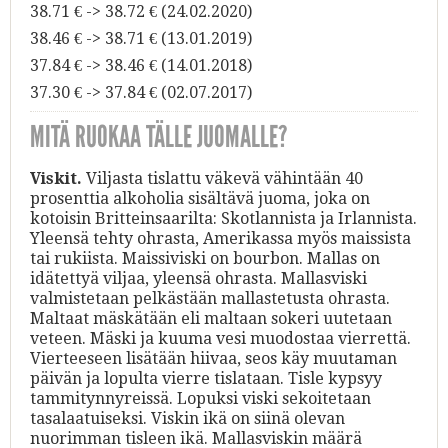
38.71 € -> 38.72 € (24.02.2020)
38.46 € -> 38.71 € (13.01.2019)
37.84 € -> 38.46 € (14.01.2018)
37.30 € -> 37.84 € (02.07.2017)
MITÄ RUOKAA TÄLLE JUOMALLE?
Viskit.
Viljasta tislattu väkevä vähintään 40
prosenttia alkoholia sisältävä juoma, joka on
kotoisin Britteinsaarilta: Skotlannista ja Irlannista.
Yleensä tehty ohrasta, Amerikassa myös maissista
tai rukiista. Maissiviski on bourbon. Mallas on
idätettyä viljaa, yleensä ohrasta. Mallasviski
valmistetaan pelkästään mallastetusta ohrasta.
Maltaat mäskätään eli maltaan sokeri uutetaan
veteen. Mäski ja kuuma vesi muodostaa vierrettä.
Vierteeseen lisätään hiivaa, seos käy muutaman
päivän ja lopulta vierre tislataan. Tisle kypsyy
tammitynnyreissä. Lopuksi viski sekoitetaan
tasalaatuiseksi. Viskin ikä on siinä olevan
nuorimman tisleen ikä. Mallasviskin määrä