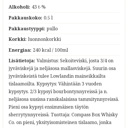
Alkoholi:
43 t-%
Pakkauskoko:
0.5 l
Pakkaustyyppi:
pullo
Korkki:
luonnonkorkki
Energiaa:
240 kcal / 100ml
Lisätietoja:
Valmistus: Sekoiteviski, josta 3/4 on
jyväviskejä ja neljäsosa mallasviskejä. Suurin osa
jyväviskeistä tulee Lowlandin maineikkailta
tislaamoilta. Kypsytys: Vähintään 3 vuoden
kypsytys. 2/3 kypsyi bourbontynnyreissä ja n.
neljäsosa uusissa ranskalaisissa tammitynnyreissä.
Pieni osa kypsyi ensimmäisen täytön
sherrytynnyreissä. Tuottaja: Compass Box Whisky
Co. on pieni, yksityisomisteinen tislaamo, jonka