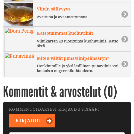
Viinin säilyvyys
Avattuna ja avaamattomana
Katsotuimmat kuohuviinit
Viinikartan 20 suosituinta kuohuviiniä. Katso
tästä.
Miten vältät punaviinipäänsäryn?
Herkimmille jo yksi lasillinen punaviiniä voi
laukaista migreenikohtauksen.
Kommentit & arvostelut (
0
)
KOMMENTOIDAKSESI KIRJAUDU SISÄÄN:
KIRJAUDU