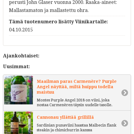
perusti John Glaser vuonna 2000. Raaka-aineet:
Mallastamaton ja mallastettu ohra.
Tämä tuotenumero lisätty Viinikartalle:
04.10.2015
Ajankohtaiset:
Uusimmat:
Maailman paras Carmenère? Purple
Angel näyttää, miltä huippu todella
maistuu
Montes Purple Angel 2018 on viini, joka
nostaa Carmenèren täysin uudelle tasolle.
Cannonau yllättää grillillä
Sardinian punaviini haastaa Malbecin flank
steakin ja chimichurrin kanssa