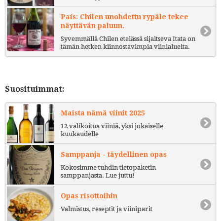
País: Chilen unohdettu rypäle tekee
näyttävän paluun.
Syvemmällä Chilen etelässä sijaitseva Itata on
tämän hetken kiinnostavimpia viinialueita.
Suosituimmat:
Maista nämä viinit 2025
12 valikoitua viiniä, yksi jokaiselle
kuukaudelle
Samppanja - täydellinen opas
Kokosimme tuhdin tietopaketin
samppanjasta. Lue juttu!
Opas risottoihin
Valmistus, reseptit ja viiniparit