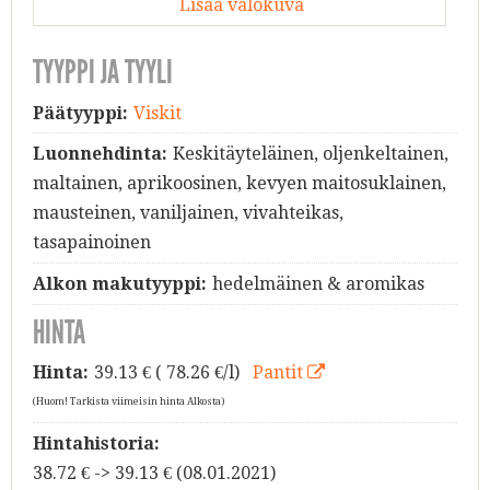
Lisää valokuva
TYYPPI JA TYYLI
Päätyyppi:
Viskit
Luonnehdinta:
Keskitäyteläinen, oljenkeltainen,
maltainen, aprikoosinen, kevyen maitosuklainen,
mausteinen, vaniljainen, vivahteikas,
tasapainoinen
Alkon makutyyppi:
hedelmäinen & aromikas
HINTA
Hinta:
39.13
€ ( 78.26 €/l)
Pantit
(Huom! Tarkista viimeisin hinta Alkosta)
Hintahistoria:
38.72 € -> 39.13 € (08.01.2021)