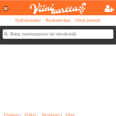
>
Hakulomake
Ruoka&viini
Omat juomat
Etusivu
›
Viskit ›
Skotlanti
›
Islay