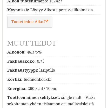
Alkon tuotenumero:
162427
Myynnissä:
Löytyy Alkosta perusvalikoimasta.
Tuotetiedot: Alko
MUUT TIEDOT
Alkoholi:
46.3 t-%
Pakkauskoko:
0.7 l
Pakkaustyyppi:
lasipullo
Korkki:
luonnonkorkki
Energiaa:
260 kcal / 100ml
Tuotteen nimen selitykset:
single malt = Viski
sekoitetaan yhden tislaamon eri mallastisleistä.