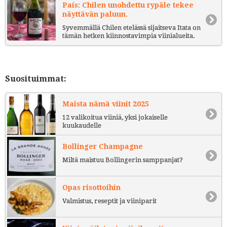
País: Chilen unohdettu rypäle tekee
näyttävän paluun.
Syvemmällä Chilen etelässä sijaitseva Itata on
tämän hetken kiinnostavimpia viinialueita.
Suosituimmat:
Maista nämä viinit 2025
12 valikoitua viiniä, yksi jokaiselle
kuukaudelle
Bollinger Champagne
Miltä maistuu Bollingerin samppanjat?
Opas risottoihin
Valmistus, reseptit ja viiniparit