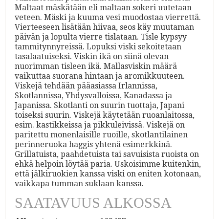
Maltaat mäskätään eli maltaan sokeri uutetaan
veteen. Mäski ja kuuma vesi muodostaa vierrettä.
Vierteeseen lisätään hiivaa, seos käy muutaman
päivän ja lopulta vierre tislataan. Tisle kypsyy
tammitynnyreissä. Lopuksi viski sekoitetaan
tasalaatuiseksi. Viskin ikä on siinä olevan
nuorimman tisleen ikä. Mallasviskin määrä
vaikuttaa suorana hintaan ja aromikkuuteen.
Viskejä tehdään pääasiassa Irlannissa,
Skotlannissa, Yhdysvalloissa, Kanadassa ja
Japanissa. Skotlanti on suurin tuottaja, Japani
toiseksi suurin. Viskejä käytetään ruoanlaitossa,
esim. kastikkeissa ja pikkuleivissä. Viskejä on
paritettu monenlaisille ruoille, skotlantilainen
perinneruoka haggis yhtenä esimerkkinä.
Grillatuista, paahdetuista tai savuisista ruoista on
ehkä helpoin löytää paria. Uskoisimme kuitenkin,
että jälkiruokien kanssa viski on eniten kotonaan,
vaikkapa tumman suklaan kanssa.
SAATAVUUS ALKOSSA