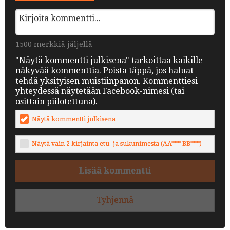
1500 merkkiä jäljellä
"Näytä kommentti julkisena" tarkoittaa kaikille
näkyvää kommenttia. Poista täppä, jos haluat
tehdä yksityisen muistiinpanon. Kommenttiesi
yhteydessä näytetään Facebook-nimesi (tai
osittain piilotettuna).
Näytä kommentti julkisena
Näytä vain 2 kirjainta etu- ja sukunimestä (AA*** BB***)
Lisää kommentti
Tyhjennä