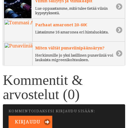
Viinin säilytys ja viinikaapit
Lue oppaastamme, mitä tulee tietää viinin
kypsytyksestä.
Parhaat amaronet 20-60€
Listasimme 16 amaronea eri hintaluokista.
Miten vältät punaviinipäänsäryn?
Herkimmille jo yksi lasillinen punaviiniä voi
laukaista migreenikohtauksen.
Kommentit &
arvostelut (
0
)
KOMMENTOIDAKSESI KIRJAUDU SISÄÄN:
KIRJAUDU