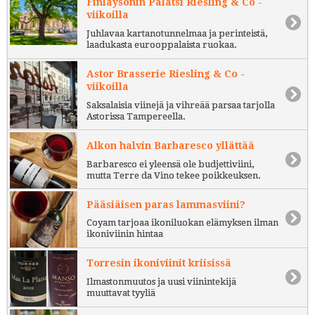
Finlaysonin Palatsi Riesling & Co -
viikoilla
Juhlavaa kartanotunnelmaa ja perinteistä,
laadukasta eurooppalaista ruokaa.
Astor Brasserie Riesling & Co -
viikoilla
Saksalaisia viinejä ja vihreää parsaa tarjolla
Astorissa Tampereella.
Alkon halvin Barbaresco yllättää
Barbaresco ei yleensä ole budjettiviini,
mutta Terre da Vino tekee poikkeuksen.
Pääsiäisen paras lammasviini?
Coyam tarjoaa ikoniluokan elämyksen ilman
ikoniviinin hintaa
Torresin ikoniviinit kriisissä
Ilmastonmuutos ja uusi viinintekijä
muuttavat tyyliä