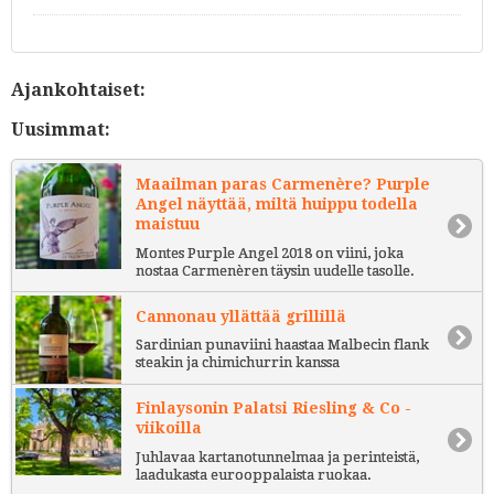
Ajankohtaiset:
Uusimmat:
Maailman paras Carmenère? Purple
Angel näyttää, miltä huippu todella
maistuu
Montes Purple Angel 2018 on viini, joka
nostaa Carmenèren täysin uudelle tasolle.
Cannonau yllättää grillillä
Sardinian punaviini haastaa Malbecin flank
steakin ja chimichurrin kanssa
Finlaysonin Palatsi Riesling & Co -
viikoilla
Juhlavaa kartanotunnelmaa ja perinteistä,
laadukasta eurooppalaista ruokaa.