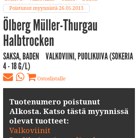
Poistunut myynnistä 26.05.2013
Ölberg Müller-Thurgau
Halbtrocken
SAKSA, BADEN
VALKOVIINI, PUOLIKUIVA (SOKERIA
4 - 18 G/L)
Ostoslistalle
Tuotenumero poistunut
Alkosta. Katso tästä myynnissä
olevat tuotteet:
Valkoviinit