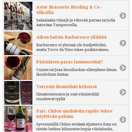
Astor Brasserie Riesling & Co -
viikoilla
Saksalaisia viinejä ja vihreää parsaa tarjolla
Astorissa Tampereella.
Alkon halvin Barbaresco yllättää
Barbaresco ei yleensä ole budjettiviini,
mutta Terre da Vino tekee poikkeuksen.
Pääsiäisen paras lammasviini?
Coyam tarjoaa ikoniluokan elämyksen ilman
ikoniviinin hintaa
Torresin ikoniviinit kriisissä
Ilmastonmuutos ja uusi viinintekijä
muuttavat tyyliä
País: Chilen unohdettu rypäle tekee
näyttävän paluun.
Syvemmällä Chilen etelässä sijaitseva Itata on
tämän hetken kiinnostavimpia viinialueita.