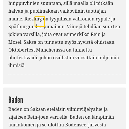
huippuviinien suuntaan, sillä maalla oli pitkään
5.
halvan ja puolimakean valkoviinin tuottajan
maine. Riesling on tyypillisin valkoinen rypäle ja
1.
Spätburgunder punainen. Viinejä tehdään suurten
jokien varsilla, joita ovat esimerkiksi Rein ja
Mosel. Saksa on tunnettu myös hyvistä oluistaan.
Oktoberfest Münchenissä on tunnettu
olutfestivaali, johon osallistuu vuosittain miljoonia
ihmisiä.
Baden
Baden on Saksan eteläisin viininviljelyalue ja
sijaitsee Rein-joen varrella. Baden on lämpimän
aurinkoinen ja se ulottuu Bodensee-järvestä