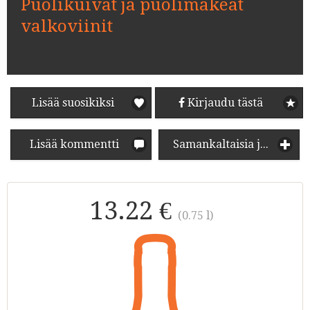
Puolikuivat ja puolimakeat
valkoviinit
Lisää suosikiksi
Kirjaudu tästä
Lisää kommentti
Samankaltaisia juomia
13.22 €
(0.75 l)