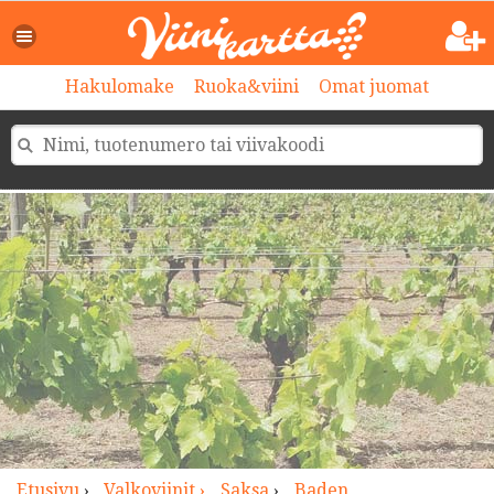
>
Hakulomake
Ruoka&viini
Omat juomat
Etusivu
›
Valkoviinit ›
Saksa
›
Baden