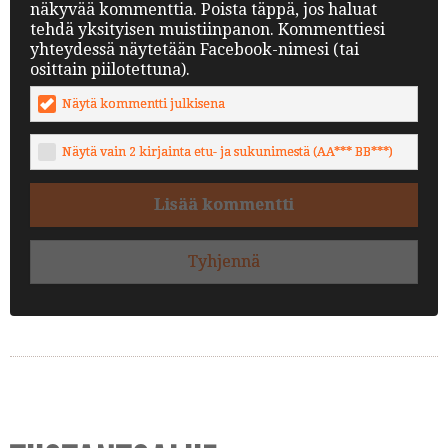
näkyvää kommenttia. Poista täppä, jos haluat
tehdä yksityisen muistiinpanon. Kommenttiesi
yhteydessä näytetään Facebook-nimesi (tai
osittain piilotettuna).
Näytä kommentti julkisena
Näytä vain 2 kirjainta etu- ja sukunimestä (AA*** BB***)
Lisää kommentti
Tyhjennä