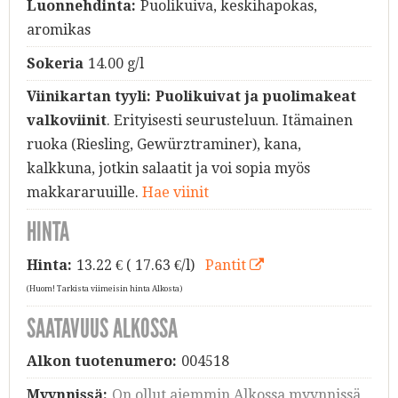
Luonnehdinta:
Puolikuiva, keskihapokas,
aromikas
Sokeria
14.00 g/l
Viinikartan tyyli:
Puolikuivat ja puolimakeat
valkoviinit
. Erityisesti seurusteluun. Itämainen
ruoka (Riesling, Gewürztraminer), kana,
kalkkuna, jotkin salaatit ja voi sopia myös
makkararuuille.
Hae viinit
HINTA
Hinta:
13.22
€ ( 17.63 €/l)
Pantit
(Huom! Tarkista viimeisin hinta Alkosta)
SAATAVUUS ALKOSSA
Alkon tuotenumero:
004518
Myynnissä:
On ollut aiemmin Alkossa myynnissä