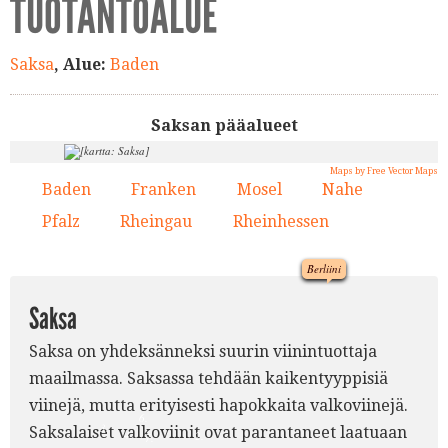
TUOTANTOALUE
Saksa
, Alue:
Baden
Saksan pääalueet
Maps by Free Vector Maps
Baden
Franken
Mosel
Nahe
1.
2.
3.
4.
Pfalz
Rheingau
Rheinhessen
5.
6.
7.
Berliini
Saksa
Saksa on yhdeksänneksi suurin viinintuottaja
maailmassa. Saksassa tehdään kaikentyyppisiä
viinejä, mutta erityisesti hapokkaita valkoviinejä.
6.
3.
Saksalaiset valkoviinit ovat parantaneet laatuaan
4.
2.
7.