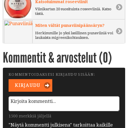
Katsotuimmat roseeviinit
Viinikartan 20 suosituinta roseeviiniä. Katso
tästä.
Miten vältät punaviinipäänsäryn?
Herkimmille jo yksi lasillinen punaviiniä voi
laukaista migreenikohtauksen.
Kommentit & arvostelut (
0
)
KOMMENTOIDAKSESI KIRJAUDU SISÄÄN:
KIRJAUDU
1500 merkkiä jäljellä
"Näytä kommentti julkisena" tarkoittaa kaikille