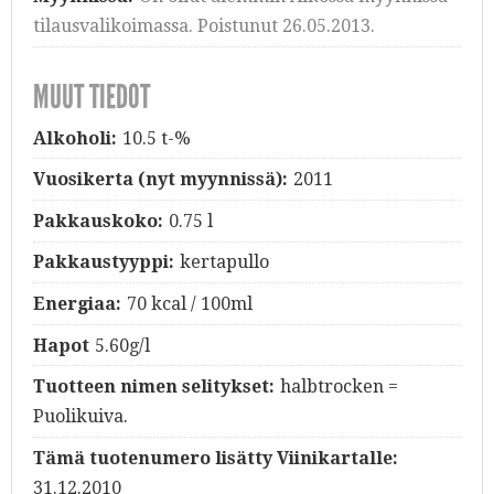
tilausvalikoimassa. Poistunut 26.05.2013.
MUUT TIEDOT
Alkoholi:
10.5 t-%
Vuosikerta (nyt myynnissä):
2011
Pakkauskoko:
0.75 l
Pakkaustyyppi:
kertapullo
Energiaa:
70 kcal / 100ml
Hapot
5.60g/l
Tuotteen nimen selitykset:
halbtrocken =
Puolikuiva.
Tämä tuotenumero lisätty Viinikartalle:
31.12.2010