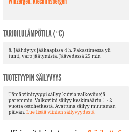
Winzergen. Kiechlinsbergen
TARJOILULÄMPÖTILA (°C)
8. Jäähdytys jääkaapissa 4 h. Pakastimessa yli
tunti, varo jäätymistä. Jäävedessä 25 min.
TUOTETYYPIN SÄILYVYYS
Tämä viinityyppi säilyy kuivia valkoviinejä
paremmin. Valkoviini säilyy keskimäärin 1 - 2
vuotta ostohetkestä. Avattuna säilyy muutaman
päivän.
Lue lisää viinien säilyvyydestä