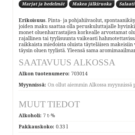
Marjat ja hedelmät
Makea jälkiruoka
Salaati
Erikoisuus
. Pinta- ja pohjahiivaolut, spontaanikä
joiden maku saattaa olla peruskuluttajalle hyvink
monet oluenharrastajien korkealle arvostamat olue
rajallinen tai tyylisuunta vaikeasti hahmotettavis
raikkaista miedoista oluista täyteläisen makeisiin
täysin oluen tyylistä. Yleensä sama aromimaailma
SAATAVUUS ALKOSSA
Alkon tuotenumero:
703014
Myynnissä:
On ollut aiemmin Alkossa myynnissä p
MUUT TIEDOT
Alkoholi:
7 t-%
Pakkauskoko:
0.33 l