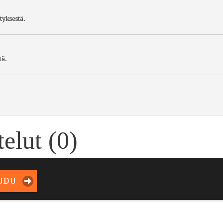
tyksestä.
tä.
elut (
0
)
UDU