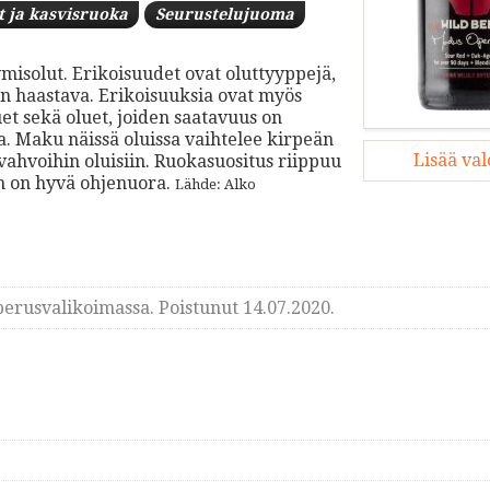
t ja kasvisruoka
Seurustelujuoma
ymisolut. Erikoisuudet ovat oluttyyppejä,
in haastava. Erikoisuuksia ovat myös
t sekä oluet, joiden saatavuus on
sa. Maku näissä oluissa vaihtelee kirpeän
Lisää va
 vahvoihin oluisiin. Ruokasuositus riippuu
n on hyvä ohjenuora.
Lähde: Alko
erusvalikoimassa. Poistunut 14.07.2020.