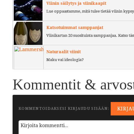
Viinin säilytys ja viinikaapit
Lue oppaastamme, mitä tulee tietää viinin kypsy
Katsotuimmat samppanjat
Viinikartan 20 suosituinta samppanjaa. Katso täs
Naturaalit viinit
Maku vai ideologia?
Kommentit & arvost
KIRJA
KOMMENTOIDAKSESI KIRJAUDU SISÄÄN: