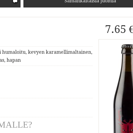
Samankaltaisia juomia
7.65 
i humaloitu, kevyen karamellimaltainen,
as, hapan
MALLE?