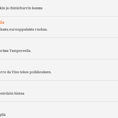
kin ja chimichurrin kanssa
lla
ukasta eurooppalaista ruokaa.
torissa Tampereella.
Terre da Vino tekee poikkeuksen.
niviinin hintaa
yliä