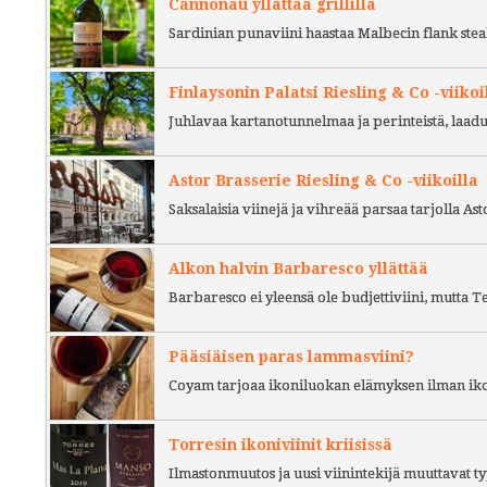
Cannonau yllättää grillillä
Sardinian punaviini haastaa Malbecin flank stea
Finlaysonin Palatsi Riesling & Co -viikoi
Juhlavaa kartanotunnelmaa ja perinteistä, laad
Astor Brasserie Riesling & Co -viikoilla
Saksalaisia viinejä ja vihreää parsaa tarjolla As
Alkon halvin Barbaresco yllättää
Barbaresco ei yleensä ole budjettiviini, mutta 
Pääsiäisen paras lammasviini?
Coyam tarjoaa ikoniluokan elämyksen ilman iko
Torresin ikoniviinit kriisissä
Ilmastonmuutos ja uusi viinintekijä muuttavat ty