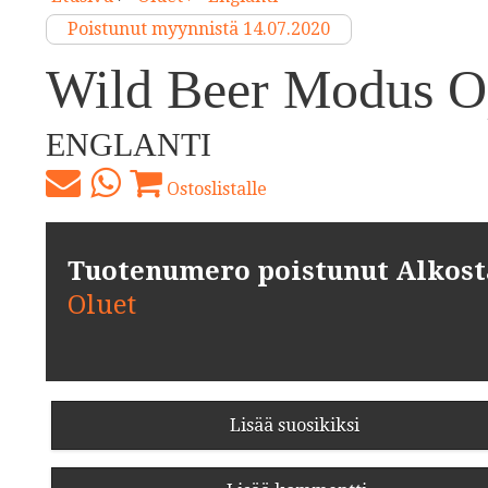
Poistunut myynnistä 14.07.2020
Wild Beer Modus O
ENGLANTI
Ostoslistalle
Tuotenumero poistunut Alkosta.
Oluet
Lisää suosikiksi