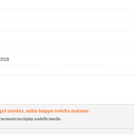
2018
l näyttää, miltä huippu todella maistuu
Carmenèren täysin uudelle tasolle.