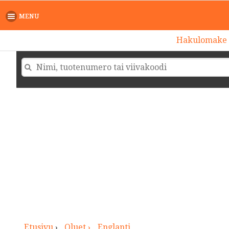
>
MENU
Hakulomake
Etusivu
›
Oluet ›
Englanti