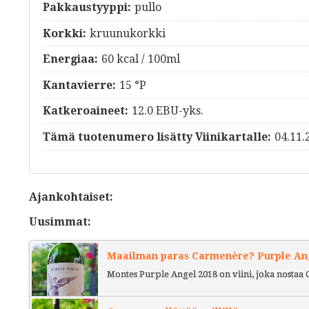
Pakkaustyyppi:
pullo
Korkki:
kruunukorkki
Energiaa:
60 kcal / 100ml
Kantavierre:
15 °P
Katkeroaineet:
12.0 EBU-yks.
Tämä tuotenumero lisätty Viinikartalle:
04.11.
Ajankohtaiset:
Uusimmat:
Maailman paras Carmenère? Purple Ange
Montes Purple Angel 2018 on viini, joka nostaa 