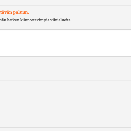
ttävän paluun.
ämän hetken kiinnostavimpia viinialueita.