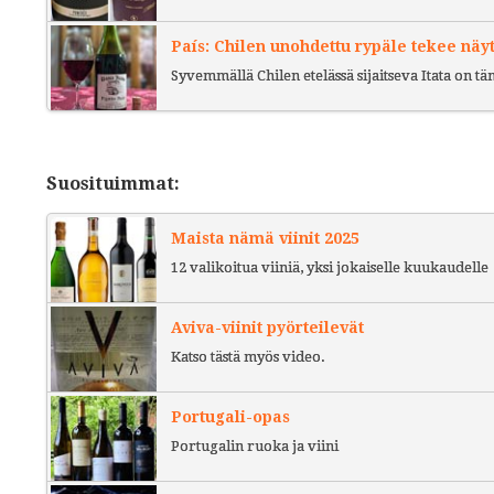
País: Chilen unohdettu rypäle tekee näy
Syvemmällä Chilen etelässä sijaitseva Itata on t
Suosituimmat:
Maista nämä viinit 2025
12 valikoitua viiniä, yksi jokaiselle kuukaudelle
Aviva-viinit pyörteilevät
Katso tästä myös video.
Portugali-opas
Portugalin ruoka ja viini