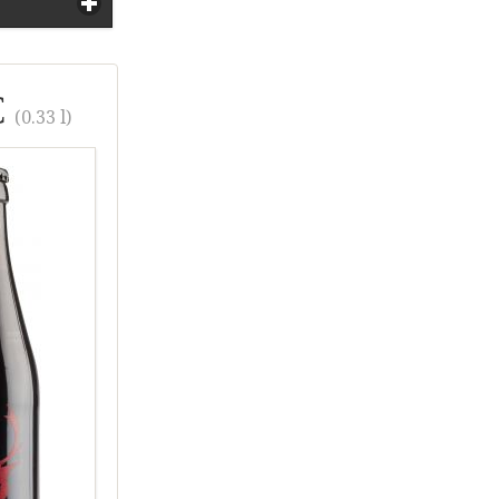
€
(0.33 l)