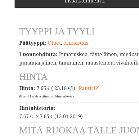
Lisää kommentti
TYYPPI JA TYYLI
Päätyyppi:
Oluet
,
erikoisuus
Luonnehdinta:
Punaruskea, täyteläinen, miedost
punamarjainen, tamminen, mausteinen, vivahteik
HINTA
Hinta:
7.65
€ ( 23.18 €/l)
Pantit
(Huom! Tarkista viimeisin hinta Alkosta)
Hintahistoria:
7.67 € -> 7.65 € (13.01.2019)
MITÄ RUOKAA TÄLLE JUO