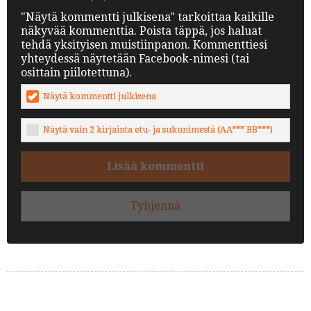
"Näytä kommentti julkisena" tarkoittaa kaikille
näkyvää kommenttia. Poista täppä, jos haluat
tehdä yksityisen muistiinpanon. Kommenttiesi
yhteydessä näytetään Facebook-nimesi (tai
osittain piilotettuna).
Näytä kommentti julkisena
Näytä vain 2 kirjainta etu- ja sukunimestä (AA*** BB***)
Lisää kommentti
Tyhjennä