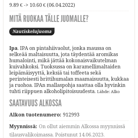
9.89 € -> 10.60 € (06.04.2022)
MITÄ RUOKAA TÄLLE JUOMALLE?
Nautiskelujuoma
Ipa
. IPA on pintahiivaolut, jonka maussa on
selkeää maltaisuutta, jota täydentää aromikas
humalointi, mikä jättää kokonaisvaikutelman
kuivahkoksi. Tuoksussa on karamellimaltaiden
leipämäisyyttä, keksiä tai toffeeta sekä
perinteisesti brittihumalan maamaisuutta, kukkaa
ja ruohoa. IPAn mallaspohja saattaa olla hyvinkin
tuhti riippuen alkoholipitoisuudesta.
Lähde: Alko
SAATAVUUS ALKOSSA
Alkon tuotenumero:
912993
Myynnissä:
On ollut aiemmin Alkossa myynnissä
tilausvalikoimassa. Poistunut 14.06.2023.