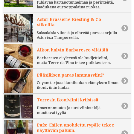
Juhlavaa kartanotunnelmaa ja perinteistä,
laadukasta eurooppalaista ruokaa.
Astor Brasserie Riesling & Co -
viikoilla
Saksalaisia viinejä ja vihreää parsaa tarjolla
Astorissa Tampereella.
Alkon halvin Barbaresco yllättää
Barbaresco ei yleensä ole budjettiviini,
mutta Terre da Vino tekee poikkeuksen.
Pääsiäisen paras lammasviini?
Coyam tarjoaa ikoniluokan elämyksen ilman
ikoniviinin hintaa
Torresin ikoniviinit kriisissä
Ilmastonmuutos ja uusi viinintekijä
muuttavat tyyliä
País: Chilen unohdettu rypäle tekee
näyttävän paluun.