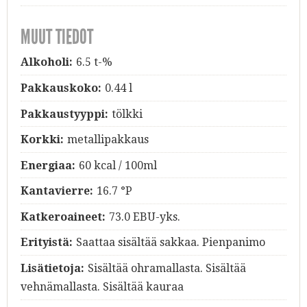
MUUT TIEDOT
Alkoholi:
6.5 t-%
Pakkauskoko:
0.44 l
Pakkaustyyppi:
tölkki
Korkki:
metallipakkaus
Energiaa:
60 kcal / 100ml
Kantavierre:
16.7 °P
Katkeroaineet:
73.0 EBU-yks.
Erityistä:
Saattaa sisältää sakkaa. Pienpanimo
Lisätietoja:
Sisältää ohramallasta. Sisältää
vehnämallasta. Sisältää kauraa