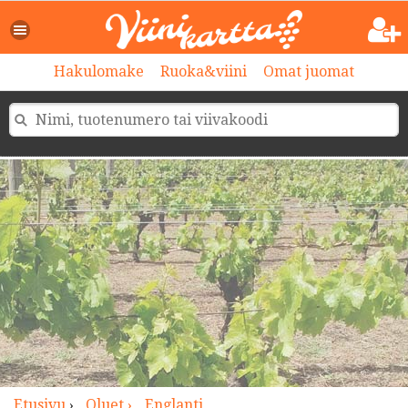
>
Hakulomake
Ruoka&viini
Omat juomat
Etusivu
›
Oluet ›
Englanti