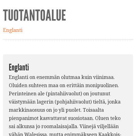
TUOTANTOALUE
Englanti
Englanti
Englanti on enemmän olutmaa kuin viinimaa.
Oluiden suhteen maa on erittäin monipuolinen.
Perinteinen ale (pintahiivaolut) on joutunut
väistymään lagerin (pohjahiivaolut) tieltä, jonka
markkinaosuus on jo yli puolet. Toisaalta
pienpanimot kasvattavat suosiotaan. Oluen teko
sai alkunsa jo roomalaisajalla. Viinejä viljellään
vähän Walesissa, mutta enimmäkseen Kaakkois-