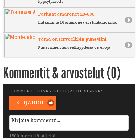
kypsytyksestä.
Parhaat amaronet 20-60€
Listasimme 16 amaronea eri hintaluokista.
Tämä on terveellisin punaviini
Punaviinien terveellisyydessä on eroja.
Kommentit & arvostelut (
0
)
KOMMENTOIDAKSESI KIRJAUDU SISÄÄN:
KIRJAUDU
1500 merkkiä jäljellä