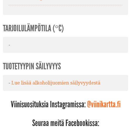
TARJOILULÄMPÖTILA (°C)
-
TUOTETYYPIN SÄILYVYYS
-
Lue lisää alkoholijuomien säilyvyydestä
Viinisuosituksia Instagramissa:
@viinikartta.fi
Seuraa meitä Facebookissa: