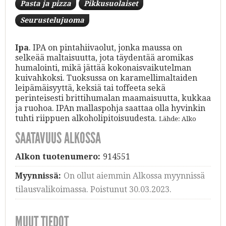
Pasta ja pizza
Pikkusuolaiset
Seurustelujuoma
Ipa
. IPA on pintahiivaolut, jonka maussa on
selkeää maltaisuutta, jota täydentää aromikas
humalointi, mikä jättää kokonaisvaikutelman
kuivahkoksi. Tuoksussa on karamellimaltaiden
leipämäisyyttä, keksiä tai toffeeta sekä
perinteisesti brittihumalan maamaisuutta, kukkaa
ja ruohoa. IPAn mallaspohja saattaa olla hyvinkin
tuhti riippuen alkoholipitoisuudesta.
Lähde: Alko
SAATAVUUS ALKOSSA
Alkon tuotenumero:
914551
Myynnissä:
On ollut aiemmin Alkossa myynnissä
tilausvalikoimassa. Poistunut 30.03.2023.
MUUT TIEDOT