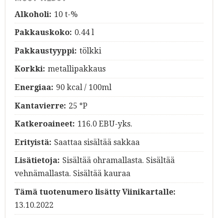
Alkoholi:
10 t-%
Pakkauskoko:
0.44 l
Pakkaustyyppi:
tölkki
Korkki:
metallipakkaus
Energiaa:
90 kcal / 100ml
Kantavierre:
25 °P
Katkeroaineet:
116.0 EBU-yks.
Erityistä:
Saattaa sisältää sakkaa
Lisätietoja:
Sisältää ohramallasta. Sisältää
vehnämallasta. Sisältää kauraa
Tämä tuotenumero lisätty Viinikartalle:
13.10.2022