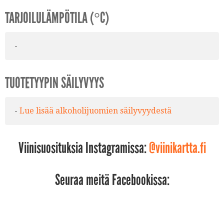
TARJOILULÄMPÖTILA (°C)
-
TUOTETYYPIN SÄILYVYYS
-
Lue lisää alkoholijuomien säilyvyydestä
Viinisuosituksia Instagramissa:
@viinikartta.fi
Seuraa meitä Facebookissa: