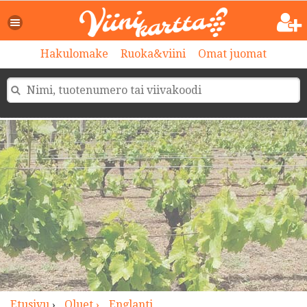
>
Hakulomake
Ruoka&viini
Omat juomat
Etusivu
›
Oluet ›
Englanti