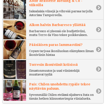
Astor Brasserie Riesling & Co -
viikoilla
Saksalaisia viinejä ja vihreää parsaa tarjolla
Astorissa Tampereella.
Alkon halvin Barbaresco yllättää
Barbaresco ei yleensä ole budjettiviini,
mutta Terre da Vino tekee poikkeuksen.
Pääsiäisen paras lammasviini?
Coyam tarjoaa ikoniluokan elämyksen ilman
ikoniviinin hintaa
Torresin ikoniviinit kriisissä
Ilmastonmuutos ja uusi viinintekijä
muuttavat tyyliä
País: Chilen unohdettu rypäle tekee
näyttävän paluun.
Syvemmällä Chilen etelässä sijaitseva Itata on
tämän hetken kiinnostavimpia viinialueita.