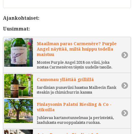
Ajankohtaiset:
Uusimmat:
Maailman paras Carmenère? Purple
Angel näyttää, miltä huippu todella
maistuu
Montes Purple Angel 2018 on viini, joka
nostaa Carmenèren täysin uudelle tasolle.
Cannonau yllättää grillillä
Sardinian punaviini haastaa Malbecin flank
steakin ja chimichurrin kanssa
Finlaysonin Palatsi Riesling & Co -
viikoilla
Juhlavaa kartanotunnelmaa ja perinteistä,
laadukasta eurooppalaista ruokaa.