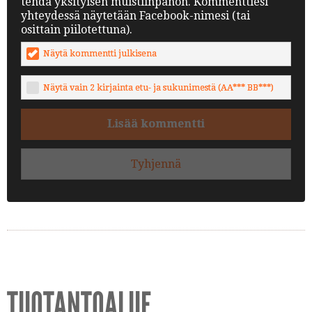
tehdä yksityisen muistiinpanon. Kommenttiesi
yhteydessä näytetään Facebook-nimesi (tai
osittain piilotettuna).
Näytä kommentti julkisena
Näytä vain 2 kirjainta etu- ja sukunimestä (AA*** BB***)
Lisää kommentti
Tyhjennä
TUOTANTOALUE