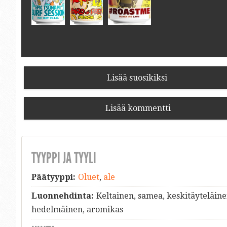
Lisää suosikiksi
Lisää kommentti
TYYPPI JA TYYLI
Päätyyppi:
Oluet
,
ale
Luonnehdinta:
Keltainen, samea, keskitäyteläin
hedelmäinen, aromikas