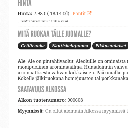
HINTA
Hinta:
7.98
€ ( 18.14 €/l)
Pantit
(Huom! Tarkista viimeisin hinta Alkosta)
MITÄ RUOKAA TÄLLE JUOMALLE?
Grilliruoka
Nautiskelujuoma
Pikkusuolaiset
Ale
. Ale on pintahiivaolut. Aleoluille on ominais
monipuolinen aromimaailma. Humaloinnin vahvuus
aromaattisesta vahvan kukkaiseen. Pääruualla: paist
Kokeile jälkiruokana homejuuston tai porkkanak
SAATAVUUS ALKOSSA
Alkon tuotenumero:
900608
Myynnissä:
On ollut aiemmin Alkossa myynnissä ti