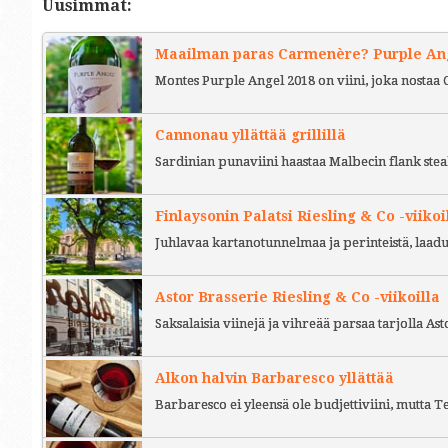
Uusimmat:
Maailman paras Carmenère? Purple Ange
Montes Purple Angel 2018 on viini, joka nostaa 
Cannonau yllättää grillillä
Sardinian punaviini haastaa Malbecin flank stea
Finlaysonin Palatsi Riesling & Co -viikoi
Juhlavaa kartanotunnelmaa ja perinteistä, laad
Astor Brasserie Riesling & Co -viikoilla
Saksalaisia viinejä ja vihreää parsaa tarjolla As
Alkon halvin Barbaresco yllättää
Barbaresco ei yleensä ole budjettiviini, mutta 