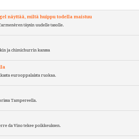
l näyttää, miltä huippu todella maistuu
Carmenèren täysin uudelle tasolle.
kin ja chimichurrin kanssa
lla
ukasta eurooppalaista ruokaa.
torissa Tampereella.
Terre da Vino tekee poikkeuksen.