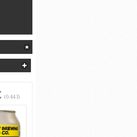
€
(0.44 l)