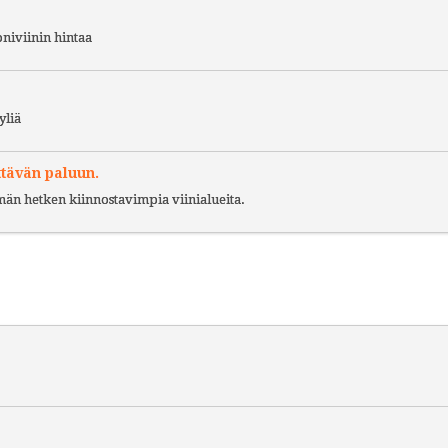
niviinin hintaa
yliä
ttävän paluun.
ämän hetken kiinnostavimpia viinialueita.