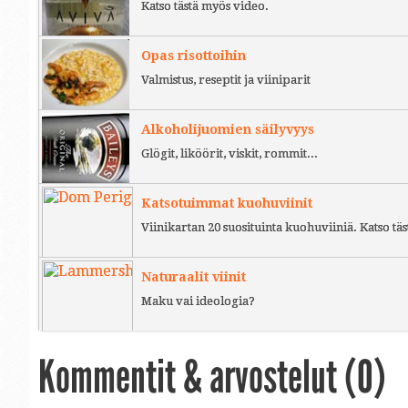
Katso tästä myös video.
Opas risottoihin
Valmistus, reseptit ja viiniparit
Alkoholijuomien säilyvyys
Glögit, liköörit, viskit, rommit...
Katsotuimmat kuohuviinit
Viinikartan 20 suosituinta kuohuviiniä. Katso täs
Naturaalit viinit
Maku vai ideologia?
Kommentit & arvostelut (
0
)