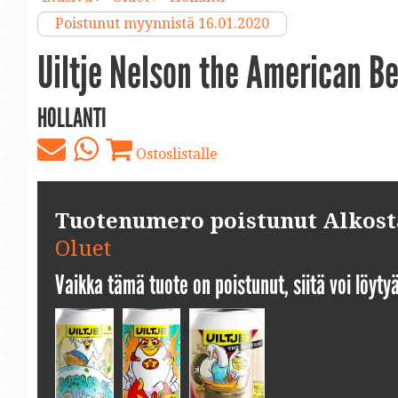
Poistunut myynnistä 16.01.2020
Uiltje Nelson the American Be
HOLLANTI
Ostoslistalle
Tuotenumero poistunut Alkosta.
Oluet
Vaikka tämä tuote on poistunut, siitä voi löyt