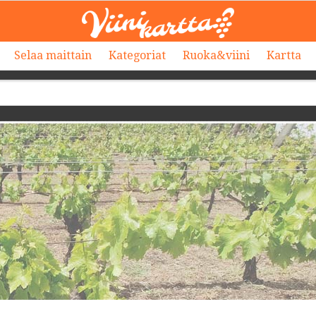
Selaa maittain
Kategoriat
Ruoka&viini
Kartta