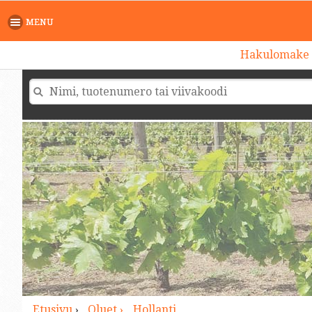
>
MENU
Hakulomake
Etusivu
›
Oluet ›
Hollanti