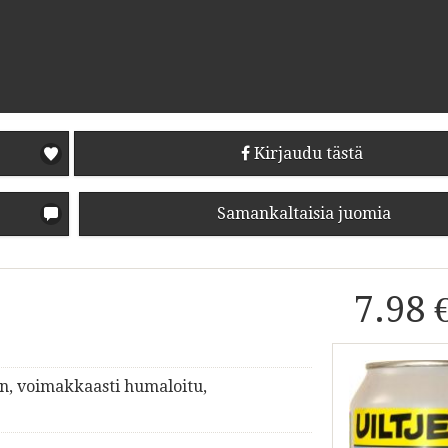
Kirjaudu tästä
Samankaltaisia juomia
7.98 
en, voimakkaasti humaloitu,