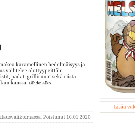
ta makea karamellinen hedelmäisyys ja
 vaihtelee oluttyypeittäin
it, padat, grilliruuat sekä riista.
akun kanssa.
Lähde: Alko
Lisää va
lausvalikoimassa. Poistunut 16.01.2020.