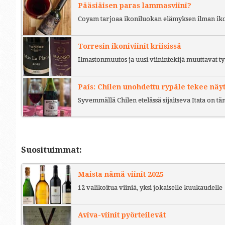
Pääsiäisen paras lammasviini?
Coyam tarjoaa ikoniluokan elämyksen ilman iko
Torresin ikoniviinit kriisissä
Ilmastonmuutos ja uusi viinintekijä muuttavat ty
País: Chilen unohdettu rypäle tekee näy
Syvemmällä Chilen etelässä sijaitseva Itata on t
Suosituimmat:
Maista nämä viinit 2025
12 valikoitua viiniä, yksi jokaiselle kuukaudelle
Aviva-viinit pyörteilevät