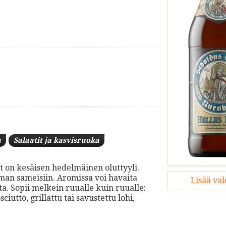
a
Salaatit ja kasvisruoka
t on kesäisen hedelmäinen oluttyyli.
mman sameisiin. Aromissa voi havaita
Lisää va
ta. Sopii melkein ruualle kuin ruualle:
iutto, grillattu tai savustettu lohi,