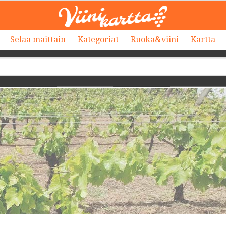
Selaa maittain
Kategoriat
Ruoka&viini
Kartta