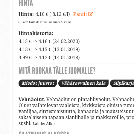
HINTA
Hinta:
4.16
€ ( 8.12 €/l)
Pantit
(Huom! Tarkista viimeisin hinta Alkosta)
Hintahistoria:
4.15 € -> 4.16 € (24.02.2020)
4.13 € -> 4.15 € (13.01.2019)
3.99 € -> 4.13 € (14.01.2018)
MITÄ RUOKAA TÄLLE JUOMALLE?
Miedot juustot
Vähärasvainen kala
Siipikarj
Vehnäolut
. Vehnäolut on pintahiivaolut. Vehnäolu
Oluet vaihtelevat vaaleista, kirkkaista oluista tu
vaniljaa, sitrusmaisuutta, banaania ja mausteisuut
saksalaiseen tapaan sianlihalle ja makkaroille, prosc
sushi.
Lähde: Alko