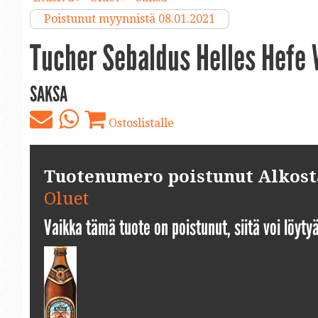
Poistunut myynnistä 08.01.2021
Tucher Sebaldus Helles Hefe 
SAKSA
Ostoslistalle
Tuotenumero poistunut Alkosta.
Oluet
Vaikka tämä tuote on poistunut, siitä voi löyt