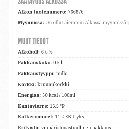
SAATAVUUS ALKOSSA
Alkon tuotenumero:
766876
Myynnissä:
On ollut aiemmin Alkossa myynnissä p
MUUT TIEDOT
Alkoholi:
6 t-%
Pakkauskoko:
0.5 l
Pakkaustyyppi:
pullo
Korkki:
kruunukorkki
Energiaa:
50 kcal / 100ml
Kantavierre:
13.5 °P
Katkeroaineet:
11.2 EBU-yks.
Erityistä:
ympäristövastuullinen pakkaus