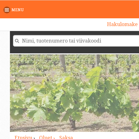
>
MENU
Hakulomake
Etusivu
›
Oluet ›
Saksa