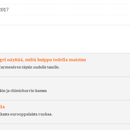
2017
l näyttää, miltä huippu todella maistuu
Carmenèren täysin uudelle tasolle.
kin ja chimichurrin kanssa
lla
ukasta eurooppalaista ruokaa.