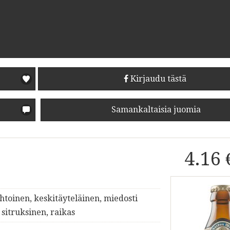
Kirjaudu tästä
Samankaltaisia juomia
4.16 
htoinen, keskitäyteläinen, miedosti
sitruksinen, raikas