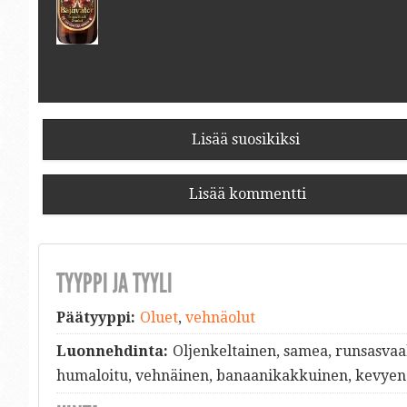
Lisää suosikiksi
Lisää kommentti
TYYPPI JA TYYLI
Päätyyppi:
Oluet
,
vehnäolut
Luonnehdinta:
Oljenkeltainen, samea, runsasvaa
humaloitu, vehnäinen, banaanikakkuinen, kevyen 