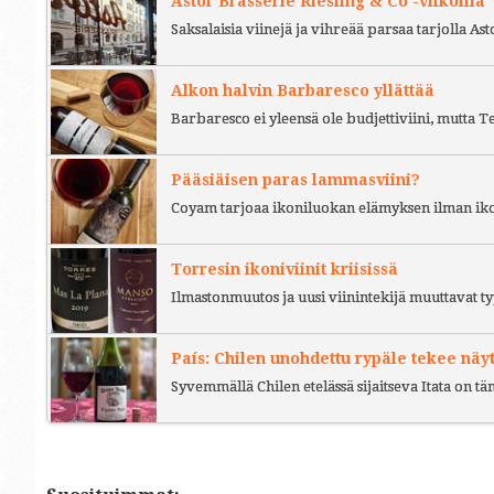
Astor Brasserie Riesling & Co -viikoilla
Saksalaisia viinejä ja vihreää parsaa tarjolla As
Alkon halvin Barbaresco yllättää
Barbaresco ei yleensä ole budjettiviini, mutta 
Pääsiäisen paras lammasviini?
Coyam tarjoaa ikoniluokan elämyksen ilman iko
Torresin ikoniviinit kriisissä
Ilmastonmuutos ja uusi viinintekijä muuttavat ty
País: Chilen unohdettu rypäle tekee näy
Syvemmällä Chilen etelässä sijaitseva Itata on t