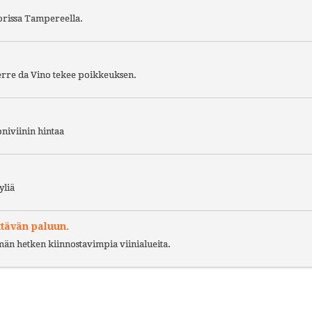
torissa Tampereella.
Terre da Vino tekee poikkeuksen.
niviinin hintaa
yliä
ttävän paluun.
ämän hetken kiinnostavimpia viinialueita.