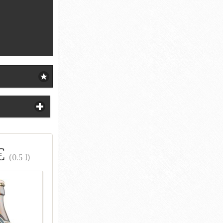
€
(0.5 l)