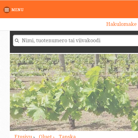
>
MENU
Hakulomake
Etusivu
›
Oluet ›
Tanska