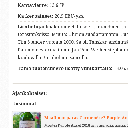
Kantavierre:
13.6 °P
Katkeroaineet:
26,9 EBU-yks.
Lisätietoja:
Raaka-aineet: Pilsner-, münchner- ja 
terästankeissa. Muuta: Olut on suodattamaton. Tu
Tim Stender vuonna 2000. Se oli Tanskan ensimmä
Panimomestarina toimii Jan Paul Weihenstephanin 
kuuluvalla Bornholmin saarella.
Tämä tuotenumero lisätty Viinikartalle:
13.05.
Ajankohtaiset:
Uusimmat:
Maailman paras Carmenère? Purple Ange
Montes Purple Angel 2018 on viini, joka nostaa 