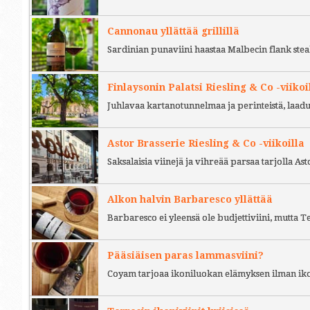
Cannonau yllättää grillillä
Sardinian punaviini haastaa Malbecin flank stea
Finlaysonin Palatsi Riesling & Co -viikoi
Juhlavaa kartanotunnelmaa ja perinteistä, laad
Astor Brasserie Riesling & Co -viikoilla
Saksalaisia viinejä ja vihreää parsaa tarjolla As
Alkon halvin Barbaresco yllättää
Barbaresco ei yleensä ole budjettiviini, mutta 
Pääsiäisen paras lammasviini?
Coyam tarjoaa ikoniluokan elämyksen ilman iko