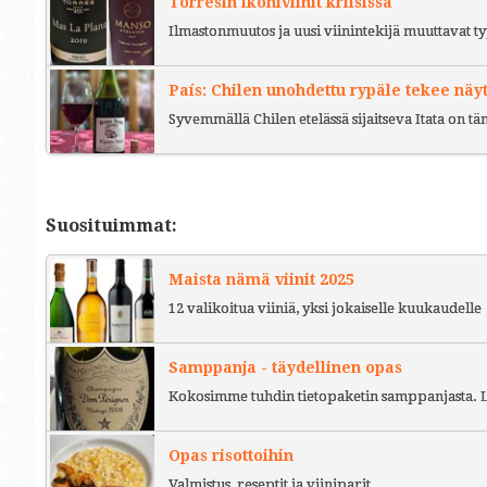
Torresin ikoniviinit kriisissä
Ilmastonmuutos ja uusi viinintekijä muuttavat ty
País: Chilen unohdettu rypäle tekee näy
Syvemmällä Chilen etelässä sijaitseva Itata on t
Suosituimmat:
Maista nämä viinit 2025
12 valikoitua viiniä, yksi jokaiselle kuukaudelle
Samppanja - täydellinen opas
Kokosimme tuhdin tietopaketin samppanjasta. L
Opas risottoihin
Valmistus, reseptit ja viiniparit