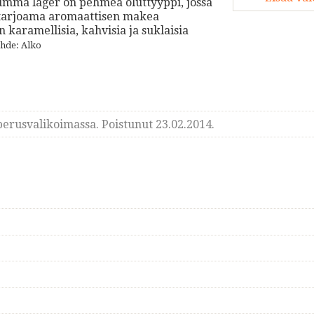
umma lager on pehmeä oluttyyppi, jossa
 tarjoama aromaattisen makea
karamellisia, kahvisia ja suklaisia
hde: Alko
erusvalikoimassa. Poistunut 23.02.2014.