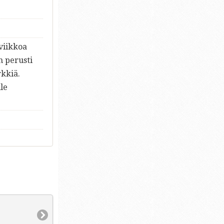
 viikkoa
n perusti
kkiä.
le