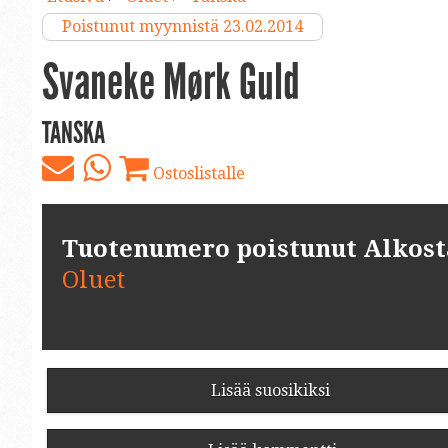
Poistunut myynnistä 23.02.2014
Svaneke Mørk Guld
TANSKA
Ostoslistalle
Tuotenumero poistunut Alkosta.
Oluet
Lisää suosikiksi