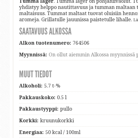
Tumma lager
. Tumma lager on pohjahiivaolut. T
yhdistyy helppo nautittavuus ja tumman maltaan
maltaisuus. Tummat maltaat tuovat oluisiin hennon 
aromeja. Grillatulle jauunissa paistetulle lihalle.
Lä
SAATAVUUS ALKOSSA
Alkon tuotenumero:
764506
Myynnissä:
On ollut aiemmin Alkossa myynnissä p
MUUT TIEDOT
Alkoholi:
5.7 t-%
Pakkauskoko:
0.5 l
Pakkaustyyppi:
pullo
Korkki:
kruunukorkki
Energiaa:
50 kcal / 100ml