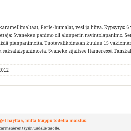
karamellimaltaat, Perle-humalat, vesi ja hiiva. Kypsytys: 6
ottaja: Svaneken panimo oli alunperin ravintolapanimo. Se
isiä pienpanimoita. Tuotevalikoimaan kuuluu 15 vakiomer
saksalaispanimosta. Svaneke sijaitsee Itämeressä Tanskal
2012
l näyttää, miltä huippu todella maistuu
Carmenèren täysin uudelle tasolle.