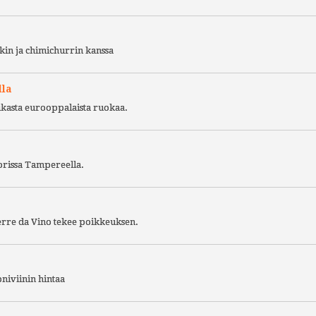
kin ja chimichurrin kanssa
lla
ukasta eurooppalaista ruokaa.
torissa Tampereella.
Terre da Vino tekee poikkeuksen.
niviinin hintaa