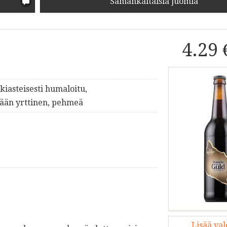
Samankaltaisia juomia
4.29 
kiasteisesti humaloitu,
kään yrttinen, pehmeä
Lisää va