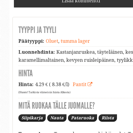
Lisää kommentti
TYYPPI JA TYYLI
Päätyyppi:
Oluet
,
tumma lager
Luonnehdinta:
Kastanjanruskea, täyteläinen, kes
karamellimaltainen, kevyen ruisleipäinen, tyylik
HINTA
Hinta:
4.29
€ ( 8.38 €/l)
Pantit
(Huom! Tarkista viimeisin hinta Alkosta)
MITÄ RUOKAA TÄLLE JUOMALLE?
Siipikarja
Nauta
Pataruoka
Riista