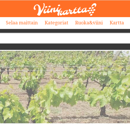
Selaa maittain
Kategoriat
Ruoka&viini
Kartta