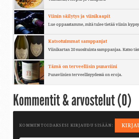
Viinin säilytys ja viinikaapit
Lue oppaastamme, mitä tulee tietää viinin kypsy
Katsotuimmat samppanjat
Viinikartan 20 suosituinta samppanjaa. Katso täs
Tämä on terveellisin punaviini
Punaviinien terveellisyydessä on eroja.
Kommentit & arvostelut (
0
)
KIRJA
KOMMENTOIDAKSESI KIRJAUDU SISÄÄN: