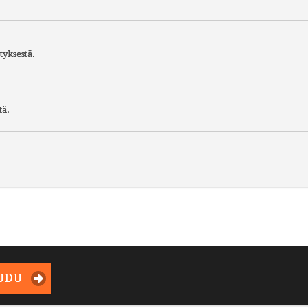
tyksestä.
tä.
UDU