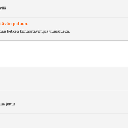
yliä
ttävän paluun.
ämän hetken kiinnostavimpia viinialueita.
ue juttu!