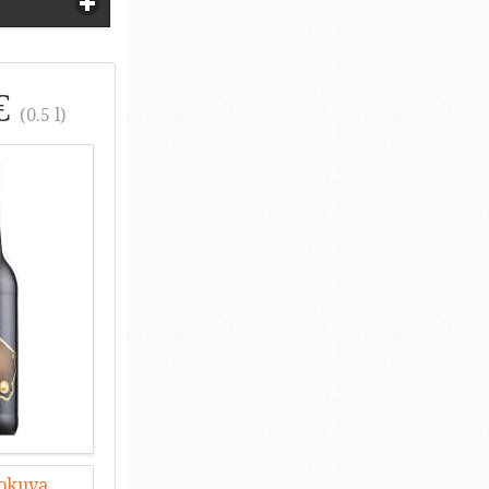
€
(0.5 l)
lokuva