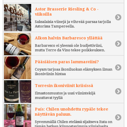
Astor Brasserie Riesling & Co -
viikoilla
Saksalaisia viinejä ja vihreää parsaa tarjolla
Astorissa Tampereella.
Alkon halvin Barbaresco yllättää
Barbaresco ei yleensä ole budjettiviini,
mutta Terre da Vino tekee poikkeuksen.
Pääsiäisen paras lammasviini?
Coyam tarjoaa ikoniluokan elämyksen ilman
ikoniviinin hintaa
Torresin ikoniviinit kriisissä
Ilmastonmuutos ja uusi viinintekijä
muuttavat tyyliä
País: Chilen unohdettu rypäle tekee
näyttävän paluun.
Syvemmällä Chilen etelässä sijaitseva Itata on
tämän hetken kiinnostavimpia viinialueita.