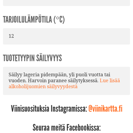
TARJOILULÄMPÖTILA (°C)
12
TUOTETYYPIN SÄILYVYYS
Säilyy lageria pidempään, yli puoli vuotta tai
vuoden. Harvoin paranee säilytyksessä.
Lue lisää
alkoholijuomien säilyvyydestä
Viinisuosituksia Instagramissa:
@viinikartta.fi
Seuraa meitä Facebookissa: