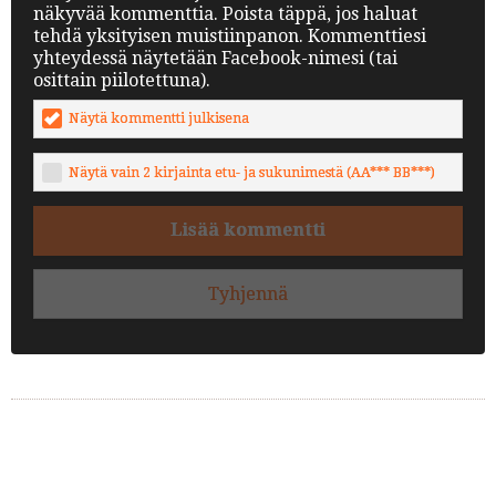
näkyvää kommenttia. Poista täppä, jos haluat
tehdä yksityisen muistiinpanon. Kommenttiesi
yhteydessä näytetään Facebook-nimesi (tai
osittain piilotettuna).
Näytä kommentti julkisena
Näytä vain 2 kirjainta etu- ja sukunimestä (AA*** BB***)
Lisää kommentti
Tyhjennä