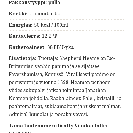
Pakkaustyyppi:
pullo
Korkki:
kruunukorkki
Energiaa:
50 kcal / 100ml
Kantavierre:
12.2 °P
Katkeroaineet:
38 EBU-yks.
Lisätietoja:
Tuottaja: Shepherd Neame on Iso-
Britannian vanhin panimo ja se sijaitsee
Favershamissa, Kentissä. Virallisesti panimo on
perustettu jo vuonna 1698. Neamen perheen
viides sukupolvi jatkaa toimintaa Jonathan
Neamen johdolla. Raaka-aineet: Pale-, kristalli- ja
paahtomaltaat, suklaamaltaat ja ruskeat maltaat.
Admiral-humalat ja porakaivovesi.
Tämä tuotenumero lisätty Viinikartalle: