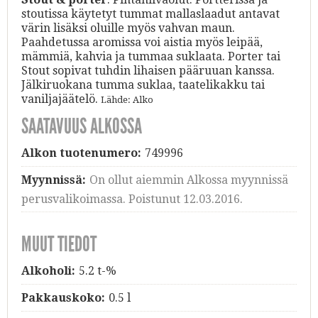
stoutissa käytetyt tummat mallaslaadut antavat
värin lisäksi oluille myös vahvan maun.
Paahdetussa aromissa voi aistia myös leipää,
mämmiä, kahvia ja tummaa suklaata. Porter tai
Stout sopivat tuhdin lihaisen pääruuan kanssa.
Jälkiruokana tumma suklaa, taatelikakku tai
vaniljajäätelö.
Lähde: Alko
SAATAVUUS ALKOSSA
Alkon tuotenumero:
749996
Myynnissä:
On ollut aiemmin Alkossa myynnissä
perusvalikoimassa. Poistunut 12.03.2016.
MUUT TIEDOT
Alkoholi:
5.2 t-%
Pakkauskoko:
0.5 l