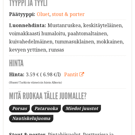
TYYPPI JA TYYLI
Päätyyppi:
Oluet
,
stout & porter
Luonnehdinta:
Mustanruskea, keskitäyteläinen,
voimakkaasti humaloitu, paahtomaltainen,
kuivahedelmäinen, tummasuklainen, mokkainen,
kevyen yrttinen, runsas
HINTA
Hinta:
3.59
€ ( 6.98 €/l)
Pantit
(Huom! Tarkista viimeisin hinta Alkosta)
MITÄ RUOKAA TÄLLE JUOMALLE?
Porsas
Pataruoka
Miedot juustot
Nautiskelujuoma
Stout & porter
. Pintahiivaolut. Portterissa ja