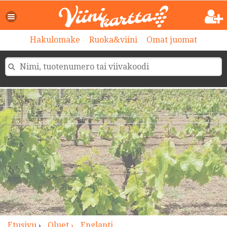
>
Hakulomake
Ruoka&viini
Omat juomat
Etusivu
›
Oluet ›
Englanti