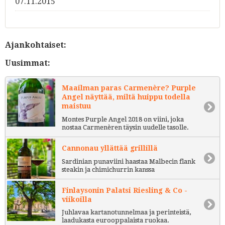
07.11.2015
Ajankohtaiset:
Uusimmat:
Maailman paras Carmenère? Purple
Angel näyttää, miltä huippu todella
maistuu
Montes Purple Angel 2018 on viini, joka
nostaa Carmenèren täysin uudelle tasolle.
Cannonau yllättää grillillä
Sardinian punaviini haastaa Malbecin flank
steakin ja chimichurrin kanssa
Finlaysonin Palatsi Riesling & Co -
viikoilla
Juhlavaa kartanotunnelmaa ja perinteistä,
laadukasta eurooppalaista ruokaa.