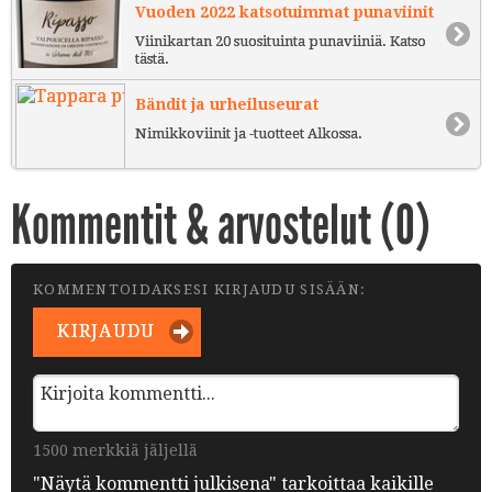
Vuoden 2022 katsotuimmat punaviinit
Viinikartan 20 suosituinta punaviiniä. Katso
tästä.
Bändit ja urheiluseurat
Nimikkoviinit ja -tuotteet Alkossa.
Kommentit & arvostelut (
0
)
KOMMENTOIDAKSESI KIRJAUDU SISÄÄN:
KIRJAUDU
1500 merkkiä jäljellä
"Näytä kommentti julkisena" tarkoittaa kaikille